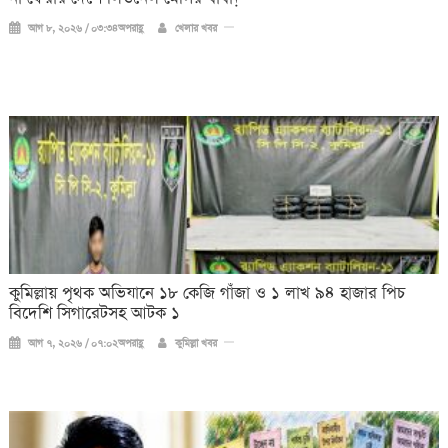
আগ ৮, ২০২৬ / ০৩:৩৪অপরাহ্ণ
খেলার খবর
কুমিল্লায় পৃথক অভিযানে ১৮ কেজি গাঁজা ও ১ লাখ ৯৪ হাজার পিচ
বিদেশি সিগারেটসহ আটক ১
আগ ৭, ২০২৬ / ০৭:০২অপরাহ্ণ
কুমিল্লা খবর