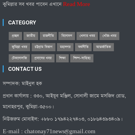
কুমিল্লার সব খবর পাবেন এখানে
Read More
CATEGORY
প্রচ্ছদ
জাতীয়
রাজনীতি
বিনোদন
খেলার খবর
খোঁজ-খবর
কুমিল্লা খবর
চট্টগ্রাম বিভাগ
মহানগর
অর্থনীতি
আন্তর্জাতিক
টেকনোলজি
প্রবাসের খবর
শিক্ষা
শিল্প-সাহিত্য
CONTACT US
সম্পাদক: মাইনুল হক
প্রধান কার্যালয় : ৩৩০, আইয়ূব মঞ্জিল, সোনালী জামে মসজিদ রোড,
মনোহরপুর, কুমিল্লা-৩৫০০।
নিউজরুম মোবাইল: +৮৮০ ১৭৯৪২২৭৪০৩, ০১৮৬৪৩৯৩৪০৯।
E-mail :
chatonay71news@gmail.com