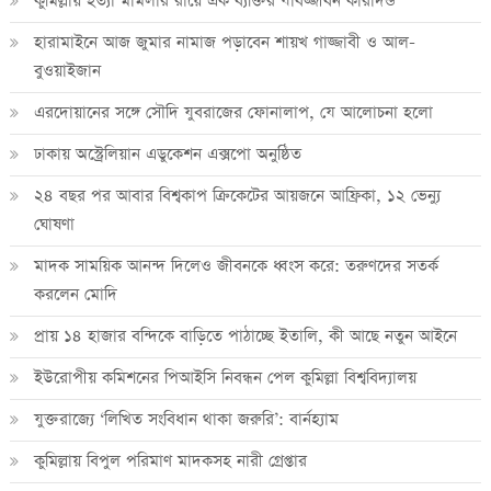
কুমিল্লায় হত্যা মামলার রায়ে এক ব্যক্তির যাবজ্জীবন কারাদন্ড
হারামাইনে আজ জুমার নামাজ পড়াবেন শায়খ গাজ্জাবী ও আল-
বুওয়াইজান
এরদোয়ানের সঙ্গে সৌদি যুবরাজের ফোনালাপ, যে আলোচনা হলো
ঢাকায় অস্ট্রেলিয়ান এডুকেশন এক্সপো অনুষ্ঠিত
২৪ বছর পর আবার বিশ্বকাপ ক্রিকে‌টের আয়জনে আফ্রিকা, ১২ ভেন্যু
ঘোষণা
মাদক সাময়িক আনন্দ দিলেও জীবনকে ধ্বংস করে: তরুণদের সতর্ক
করলেন মোদি
প্রায় ১৪ হাজার বন্দিকে বাড়িতে পাঠাচ্ছে ইতালি, কী আছে নতুন আইনে
ইউরোপীয় কমিশনের পিআইসি নিবন্ধন পেল কুমিল্লা বিশ্ববিদ্যালয়
যুক্তরাজ্যে ‘লিখিত সংবিধান থাকা জরুরি’: বার্নহ্যাম
কুমিল্লায় বিপুল পরিমাণ মাদকসহ নারী গ্রেপ্তার