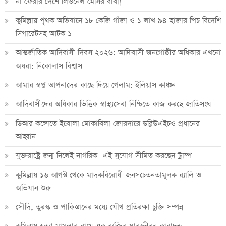
না ফেরার দেশে লিওনেল মেসির বাবা!
কুমিল্লায় পৃথক অভিযানে ১৮ কেজি গাঁজা ও ১ লাখ ৯৪ হাজার পিচ বিদেশি
সিগারেটসহ আটক ১
আন্তর্জাতিক আদিবাসী দিবস ২০২৬: আদিবাসী জনগোষ্ঠীর অধিকার এখনো
অধরা: নিকোলাস বিশ্বাস
আমার স্বপ্ন আপনাদের কাছে দিয়ে গেলাম: ইলিয়াস কাঞ্চন
আদিবাসীদের অধিকার ভিত্তিক স্বাস্থ্যসেবা নিশ্চিতে কাজ করছে জাতিসংঘ
ডিআর কঙ্গোতে ইবোলা মোকাবিলা জোরদারে ডব্লিউএইচও প্রধানের
আহ্বান
যুক্তরাষ্ট্রে জন্ম নিলেই নাগরিক- এই সুযোগ সীমিত করছেন ট্রাম্প
কুমিল্লায় ১৬ আগস্ট থেকে মাদকবিরোধী জনসচেতনতামূলক র‍্যালি ও
অভিযান শুরু
সৌদি, তুরস্ক ও পাকিস্তানের মধ্যে যৌথ প্রতিরক্ষা চুক্তি সম্পন্ন