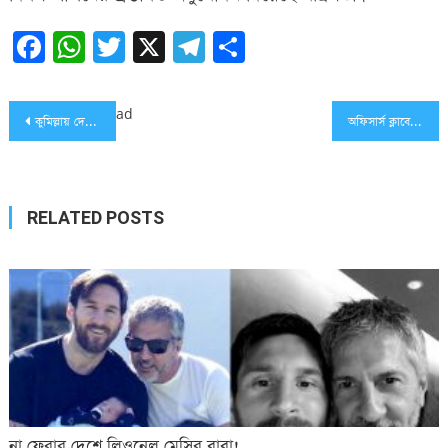
Facebook
WhatsApp
Twitter
X
Telegram
Share
Post
ad
কুমিল্লায় দেশীয় অস্ত্রসহ ১১ ডাকাত গ্রেফতার
অফিসার্স ক্লাবের সা. সম্পাদক মেজবাহকে ফুলেল শুভেচ্ছা
navigation
RELATED POSTS
না ফেরার দেশে লিওনেল মেসির বাবা!