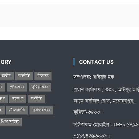
GORY
CONTACT US
জাতীয়
রাজনীতি
বিনোদন
সম্পাদক: মাইনুল হক
বর
খোঁজ-খবর
কুমিল্লা খবর
প্রধান কার্যালয় : ৩৩০, আইয়ূব মঞ
িভাগ
মহানগর
অর্থনীতি
জামে মসজিদ রোড, মনোহরপুর,
িক
টেকনোলজি
প্রবাসের খবর
কুমিল্লা-৩৫০০।
শিল্প-সাহিত্য
নিউজরুম মোবাইল: +৮৮০ ১৭৯
০১৮৬৪৩৯৩৪০৯।