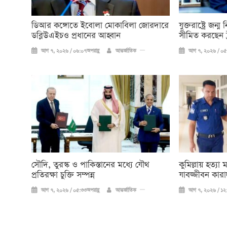
ডিআর কঙ্গোতে ইবোলা মোকাবিলা জোরদারে
যুক্তরাষ্ট্রে জ
ডব্লিউএইচও প্রধানের আহ্বান
সীমিত করছেন ট্
আগ ৭, ২০২৬ / ০৬:০৭অপরাহ্ণ
আন্তর্জাতিক
আগ ৭, ২০২৬ / ০৫:
সৌদি, তুরস্ক ও পাকিস্তানের মধ্যে যৌথ
কুমিল্লায় হত্যা
প্রতিরক্ষা চুক্তি সম্পন্ন
যাবজ্জীবন কারাদ
আগ ৭, ২০২৬ / ০৫:৩৩অপরাহ্ণ
আন্তর্জাতিক
আগ ৭, ২০২৬ / ১২: