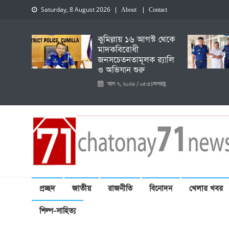
Saturday, 8 August 2026
About
Contact
কুমিল্লায় ১৬ আগস্ট থেকে
মাদকবিরোধী
জনসচেতনতামূলক র‍্যালি
ও অভিযান শুরু
আগ ৭, ২০২৬ / ০৫:৫১অপরাহ্ণ
চেতনায় একাত্তর নিউজ
প্রচ্ছদ
জাতীয়
রাজনীতি
বিনোদন
খেলার খবর
শিল্প-সাহিত্য