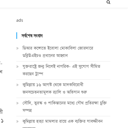
ads
সর্বশেষ সংবাদ
ডিআর কঙ্গোতে ইবোলা মোকাবিলা জোরদারে
ডব্লিউএইচও প্রধানের আহ্বান
ল-
যুক্তরাষ্ট্রে জন্ম নিলেই নাগরিক- এই সুযোগ সীমিত
ন
করছেন ট্রাম্প
কুমিল্লায় ১৬ আগস্ট থেকে মাদকবিরোধী
জনসচেতনতামূলক র‍্যালি ও অভিযান শুরু
সৌদি, তুরস্ক ও পাকিস্তানের মধ্যে যৌথ প্রতিরক্ষা চুক্তি
সম্পন্ন
পী
 ১
কুমিল্লায় হত্যা মামলার রায়ে এক ব্যক্তির যাবজ্জীবন