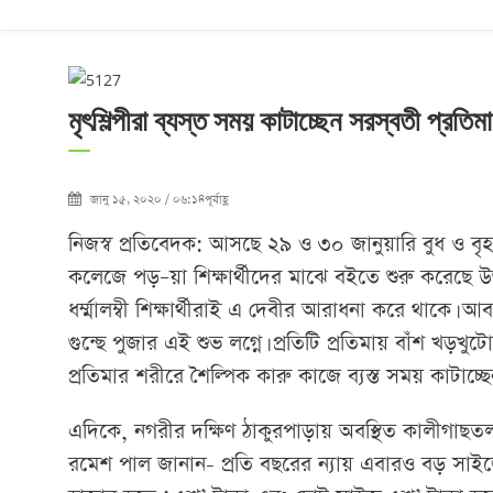
মৃৎশিল্পীরা ব্যস্ত সময় কাটাচ্ছেন সরস্বতী প্রতিম
জানু ১৫, ২০২০ / ০৬:১৪পূর্বাহ্ণ
নিজস্ব প্রতিবেদক: আসছে ২৯ ও ৩০ জানুয়ারি বুধ ও বৃহস
কলেজে পড়–য়া শিক্ষার্থীদের মাঝে বইতে শুরু করেছে
ধর্ম্মালম্বী শিক্ষার্থীরাই এ দেবীর আরাধনা করে থাকে। আ
গুন্ছে পুজার এই শুভ লগ্নে। প্রতিটি প্রতিমায় বাঁশ খ
প্রতিমার শরীরে শৈল্পিক কারু কাজে ব্যস্ত সময় কাটাচ্ছ
এদিকে, নগরীর দক্ষিণ ঠাকুরপাড়ায় অবস্থিত কালীগাছতলা 
রমেশ পাল জানান- প্রতি বছরের ন্যায় এবারও বড় সাইজে