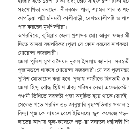
হাজার হতে ১৫শ’ টাকা এবং ছোট সাইজ ৫শ’ টাকা হতে 
সহযোগিতা করছেন- নীলকমল পাল, শ্যামল পাল ও শংকর
কাপড়িয়া পট্টি চাঁনময়ী কালীবাড়ী, দেশওয়ালীপট্টি ও পালপা
পার করছেন মৃৎশিল্পীরা।
অপরদিকে, কুমিল্লার জেলা প্রশাসক মোঃ আবুল ফজর মীর 
দিতে আমরা বদ্ধপরিকর। পূজা যে কোন ধরনের নাশকতা
গোয়েন্দা নজরদারী।
জেলা পুলিশ সুপার সৈয়দ নুরুল ইসলাম জানান- সরস্ব
পূজামন্ডপে থাকবে গোয়েন্দা নজরদারী। যে সব পূজামন্ডপে
পুলিশ মোতায়েন করা হবে। পূজায় নগরীতে ছিনতাই ও চ
জেলা হিন্দু-বৌদ্ধ-খ্রিষ্টাণ ঐক্য পরিষদ নেতা এড্ভোকেট 
পঞ্চমী তিথিতে সরস্বতী পূজা অনুষ্ঠিত হয়ে থাকে। তা
সেকেন্ড গতে পরদিন ৩০ জানুয়ারি বৃহস্পতিবার সকাল ১০টা 
বিদ্যা পূজাকে সামনে রেখে ইতিমধ্যে স্কুল-কলেজে পড়–
লাভের আশায় স্কুল-কলেজে পড়–য়া সনাতন ধর্ম্মালম্বী শিক্