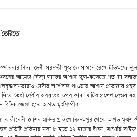
া তৈরিতে
্পতিবার বিদ্যা দেবী সরস্বতী পূজাকে সামনে রেখে ইতিমধ্যে স্কু
 উৎসবের আমেজ। বিদ্যা লাভের আশায় স্কুল-কলেজে পড়–য়া সনাত
বালবৃদ্ধাবণিতারাও দেবীর আর্শিবাদ পাওয়ার আশায় প্রতিজ্ঞায় প্রহর
ড়খুটো দিয়ে তৈরী দেবীর অবয়বের ওপর কাদা মাটির প্রলেপ দেওয়াসহ
েন বিভিন্ন জেলা হতে আগত মৃৎশিল্পীরা।
কালীবেদী ও শিব মন্দির প্রাঙ্গণে বিক্রমপুর থেকে আগত মৃৎশিল্
র প্রতিটি প্রতিমার মূল্য ৮ হতে ১২ হাজার টাকা, মাঝারি সাইজ