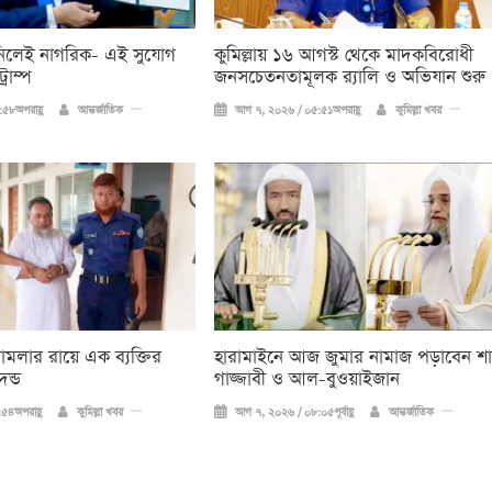
ন্ম নিলেই নাগরিক- এই সুযোগ
কুমিল্লায় ১৬ আগস্ট থেকে মাদকবিরোধী
রাম্প
জনসচেতনতামূলক র‍্যালি ও অভিযান শুরু
৫৮অপরাহ্ণ
আন্তর্জাতিক
আগ ৭, ২০২৬ / ০৫:৫১অপরাহ্ণ
কুমিল্লা খবর
 মামলার রায়ে এক ব্যক্তির
হারামাইনে আজ জুমার নামাজ পড়াবেন শা
ন্ড
গাজ্জাবী ও আল-বুওয়াইজান
৫৪অপরাহ্ণ
কুমিল্লা খবর
আগ ৭, ২০২৬ / ০৮:০৫পূর্বাহ্ণ
আন্তর্জাতিক