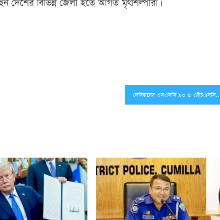
ছেন দেশের বিভিন্ন জেলা হতে আগত মৃৎশিল্পীরা।
দেবিদ্বারের এসএসসি ৯৩ ও এইচএসসি ৯৫ ব্যাচ’র বার্