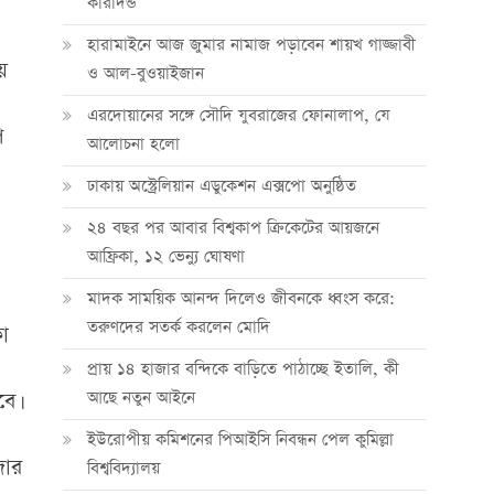
কারাদন্ড
হারামাইনে আজ জুমার নামাজ পড়াবেন শায়খ গাজ্জাবী
য়
ও আল-বুওয়াইজান
এরদোয়ানের সঙ্গে সৌদি যুবরাজের ফোনালাপ, যে
প
আলোচনা হলো
ঢাকায় অস্ট্রেলিয়ান এডুকেশন এক্সপো অনুষ্ঠিত
২৪ বছর পর আবার বিশ্বকাপ ক্রিকে‌টের আয়জনে
আফ্রিকা, ১২ ভেন্যু ঘোষণা
মাদক সাময়িক আনন্দ দিলেও জীবনকে ধ্বংস করে:
তরুণদের সতর্ক করলেন মোদি
লা
প্রায় ১৪ হাজার বন্দিকে বাড়িতে পাঠাচ্ছে ইতালি, কী
আছে নতুন আইনে
বে।
ইউরোপীয় কমিশনের পিআইসি নিবন্ধন পেল কুমিল্লা
জার
বিশ্ববিদ্যালয়