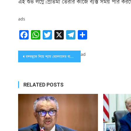
এই শুভ লগ্নে। প্রতিমা তৈরীর কাজে ব্যস্ত সময় পার কর
ads
Facebook
WhatsApp
Twitter
X
Telegram
Share
Post
ad
বঙ্গবন্ধুকে নিয়ে শ্যাম বেনেগালের বায়োপিক, বাংলাদেশ-ভারত চুক্তি
navigation
RELATED POSTS