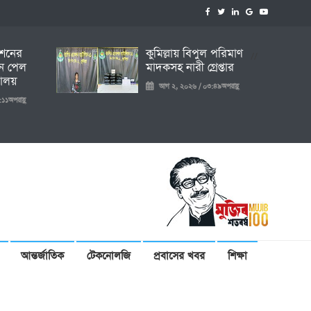
িশনের
কুমিল্লায় বিপুল পরিমাণ
//
ধন পেল
মাদকসহ নারী গ্রেপ্তার
যালয়
আগ ২, ২০২৬ / ০৩:৪৯অপরাহ্ণ
১১অপরাহ্ণ
আন্তর্জাতিক
টেকনোলজি
প্রবাসের খবর
শিক্ষা