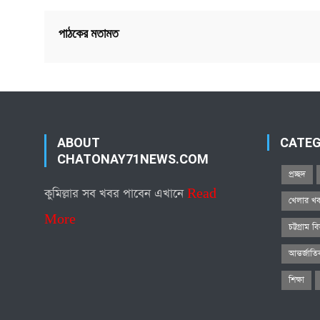
পাঠকের মতামত
ABOUT
CATE
CHATONAY71NEWS.COM
প্রচ্ছদ
কুমিল্লার সব খবর পাবেন এখানে
Read
খেলার খ
More
চট্টগ্রাম ব
আন্তর্জাত
শিক্ষা