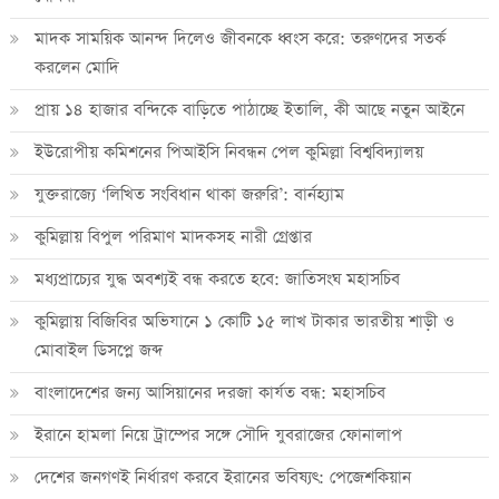
মাদক সাময়িক আনন্দ দিলেও জীবনকে ধ্বংস করে: তরুণদের সতর্ক
করলেন মোদি
প্রায় ১৪ হাজার বন্দিকে বাড়িতে পাঠাচ্ছে ইতালি, কী আছে নতুন আইনে
ইউরোপীয় কমিশনের পিআইসি নিবন্ধন পেল কুমিল্লা বিশ্ববিদ্যালয়
যুক্তরাজ্যে ‘লিখিত সংবিধান থাকা জরুরি’: বার্নহ্যাম
কুমিল্লায় বিপুল পরিমাণ মাদকসহ নারী গ্রেপ্তার
মধ্যপ্রাচ্যের যুদ্ধ অবশ্যই বন্ধ করতে হবে: জাতিসংঘ মহাসচিব
কুমিল্লায় বিজিবির অভিযানে ১ কোটি ১৫ লাখ টাকার ভারতীয় শাড়ী ও
মোবাইল ডিসপ্লে জব্দ
বাংলাদেশের জন্য আসিয়ানের দরজা কার্যত বন্ধ: মহাসচিব
ইরানে হামলা নিয়ে ট্রাম্পের সঙ্গে সৌদি যুবরাজের ফোনালাপ
দেশের জনগণই নির্ধারণ করবে ইরানের ভবিষ্যৎ: পেজেশকিয়ান