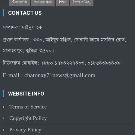
টেকনোলজি
প্রবাসের খবর
শিক্ষা
শিল্প-সাহিত্য
CONTACT US
সম্পাদক: মাইনুল হক
প্রধান কার্যালয় : ৩৩০, আইয়ূব মঞ্জিল, সোনালী জামে মসজিদ রোড,
মনোহরপুর, কুমিল্লা-৩৫০০।
নিউজরুম মোবাইল: +৮৮০ ১৭৯৪২২৭৪০৩, ০১৮৬৪৩৯৩৪০৯।
E-mail :
chatonay71news@gmail.com
WEBSITE INFO
Terms of Service
Copyright Policy
Privacy Policy