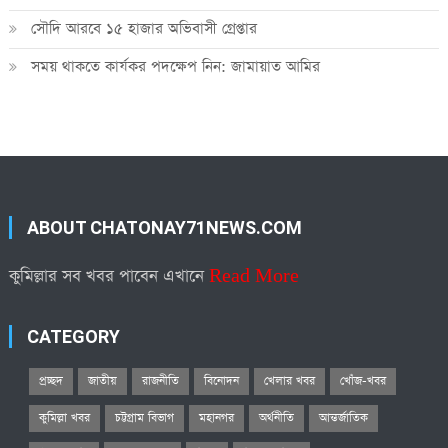
সৌদি আরবে ১৫ হাজার অভিবাসী গ্রেপ্তার
সময় থাকতে কার্যকর পদক্ষেপ নিন: জামায়াত আমির
ABOUT CHATONAY71NEWS.COM
কুমিল্লার সব খবর পাবেন এখানে
Read More
CATEGORY
প্রচ্ছদ
জাতীয়
রাজনীতি
বিনোদন
খেলার খবর
খোঁজ-খবর
কুমিল্লা খবর
চট্টগ্রাম বিভাগ
মহানগর
অর্থনীতি
আন্তর্জাতিক