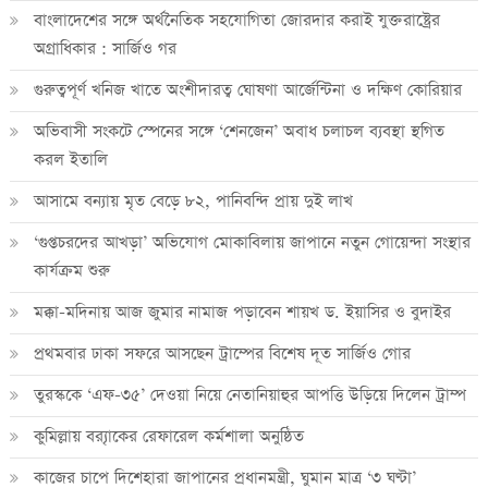
বাংলাদেশের সঙ্গে অর্থনৈতিক সহযোগিতা জোরদার করাই যুক্তরাষ্ট্রের
অগ্রাধিকার : সার্জিও গর
গুরুত্বপূর্ণ খনিজ খাতে অংশীদারত্ব ঘোষণা আর্জেন্টিনা ও দক্ষিণ কোরিয়ার
অভিবাসী সংকটে স্পেনের সঙ্গে ‘শেনজেন’ অবাধ চলাচল ব্যবস্থা স্থগিত
করল ইতালি
আসামে বন্যায় মৃত বেড়ে ৮২, পানিবন্দি প্রায় দুই লাখ
‘গুপ্তচরদের আখড়া’ অভিযোগ মোকাবিলায় জাপানে নতুন গোয়েন্দা সংস্থার
কার্যক্রম শুরু
মক্কা-মদিনায় আজ জুমার নামাজ পড়াবেন শায়খ ড. ইয়াসির ও বুদাইর
প্রথমবার ঢাকা সফরে আসছেন ট্রাম্পের বিশেষ দূত সার্জিও গোর
তুরস্ককে ‘এফ-৩৫’ দেওয়া নিয়ে নেতানিয়াহুর আপত্তি উড়িয়ে দিলেন ট্রাম্প
কুমিল্লায় ব্র‍্যাকের রেফারেল কর্মশালা অনুষ্ঠিত
কাজের চাপে দিশেহারা জাপানের প্রধানমন্ত্রী, ঘুমান মাত্র ‘৩ ঘণ্টা’