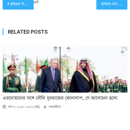
Post
ad
কুমিল্লায় বিজিবি’র অভিযানে মাদকদ্রব্য এবং মালামালসহ আটক ৫
কুমিল্লায় চাচা অপহরণ করলো আপন ভাতিজাকে
navigation
RELATED POSTS
এরদোয়ানের সঙ্গে সৌদি যুবরাজের ফোনালাপ, যে আলোচনা হলো
আগ ৪, ২০২৬ / ০৯:২২পূর্বাহ্ণ
আন্তর্জাতিক