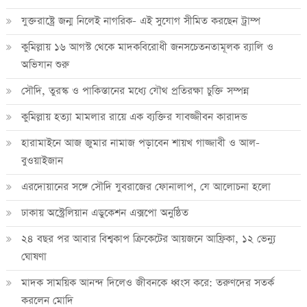
যুক্তরাষ্ট্রে জন্ম নিলেই নাগরিক- এই সুযোগ সীমিত করছেন ট্রাম্প
কুমিল্লায় ১৬ আগস্ট থেকে মাদকবিরোধী জনসচেতনতামূলক র‍্যালি ও
অভিযান শুরু
সৌদি, তুরস্ক ও পাকিস্তানের মধ্যে যৌথ প্রতিরক্ষা চুক্তি সম্পন্ন
কুমিল্লায় হত্যা মামলার রায়ে এক ব্যক্তির যাবজ্জীবন কারাদন্ড
হারামাইনে আজ জুমার নামাজ পড়াবেন শায়খ গাজ্জাবী ও আল-
বুওয়াইজান
এরদোয়ানের সঙ্গে সৌদি যুবরাজের ফোনালাপ, যে আলোচনা হলো
ঢাকায় অস্ট্রেলিয়ান এডুকেশন এক্সপো অনুষ্ঠিত
২৪ বছর পর আবার বিশ্বকাপ ক্রিকে‌টের আয়জনে আফ্রিকা, ১২ ভেন্যু
ঘোষণা
মাদক সাময়িক আনন্দ দিলেও জীবনকে ধ্বংস করে: তরুণদের সতর্ক
করলেন মোদি