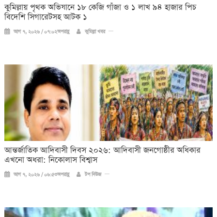
কুমিল্লায় পৃথক অভিযানে ১৮ কেজি গাঁজা ও ১ লাখ ৯৪ হাজার পিচ
বিদেশি সিগারেটসহ আটক ১
আগ ৭, ২০২৬ / ০৭:০২অপরাহ্ণ
কুমিল্লা খবর
আন্তর্জাতিক আদিবাসী দিবস ২০২৬: আদিবাসী জনগোষ্ঠীর অধিকার
এখনো অধরা: নিকোলাস বিশ্বাস
আগ ৭, ২০২৬ / ০৬:৫৩অপরাহ্ণ
টপ নিউজ