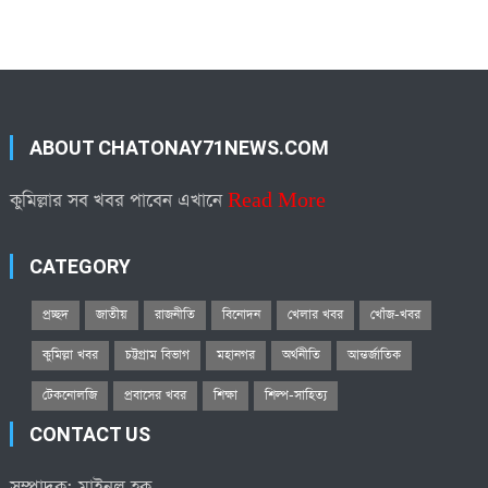
ABOUT CHATONAY71NEWS.COM
কুমিল্লার সব খবর পাবেন এখানে
Read More
CATEGORY
প্রচ্ছদ
জাতীয়
রাজনীতি
বিনোদন
খেলার খবর
খোঁজ-খবর
কুমিল্লা খবর
চট্টগ্রাম বিভাগ
মহানগর
অর্থনীতি
আন্তর্জাতিক
টেকনোলজি
প্রবাসের খবর
শিক্ষা
শিল্প-সাহিত্য
CONTACT US
সম্পাদক: মাইনুল হক