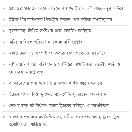
প্রায় ১৪ হাজার বন্দিকে বাড়িতে পাঠাচ্ছে ইতালি, কী আছে নতুন আইনে
ইউরোপীয় কমিশনের পিআইসি নিবন্ধন পেল কুমিল্লা বিশ্ববিদ্যালয়
যুক্তরাজ্যে ‘লিখিত সংবিধান থাকা জরুরি’: বার্নহ্যাম
কুমিল্লায় বিপুল পরিমাণ মাদকসহ নারী গ্রেপ্তার
মধ্যপ্রাচ্যের যুদ্ধ অবশ্যই বন্ধ করতে হবে: জাতিসংঘ মহাসচিব
কুমিল্লায় বিজিবির অভিযানে ১ কোটি ১৫ লাখ টাকার ভারতীয় শাড়ী ও
মোবাইল ডিসপ্লে জব্দ
বাংলাদেশের জন্য আসিয়ানের দরজা কার্যত বন্ধ: মহাসচিব
ইরানে হামলা নিয়ে ট্রাম্পের সঙ্গে সৌদি যুবরাজের ফোনালাপ
দেশের জনগণই নির্ধারণ করবে ইরানের ভবিষ্যৎ: পেজেশকিয়ান
বাংলাদেশের সঙ্গে অর্থনৈতিক সহযোগিতা জোরদার করাই যুক্তরাষ্ট্রের
অগ্রাধিকার : সার্জিও গর