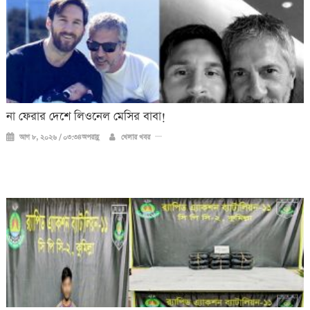
না ফেরার দেশে লিওনেল মেসির বাবা!
আগ ৮, ২০২৬ / ০৩:৩৪অপরাহ্ণ
খেলার খবর