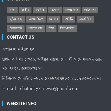
প্রচ্ছদ
জাতীয়
রাজনীতি
বিনোদন
খেলার খবর
খোঁজ-খবর
কুমিল্লা খবর
চট্টগ্রাম বিভাগ
মহানগর
অর্থনীতি
আন্তর্জাতিক
টেকনোলজি
প্রবাসের খবর
শিক্ষা
শিল্প-সাহিত্য
CONTACT US
সম্পাদক: মাইনুল হক
প্রধান কার্যালয় : ৩৩০, আইয়ূব মঞ্জিল, সোনালী জামে মসজিদ রোড,
মনোহরপুর, কুমিল্লা-৩৫০০।
নিউজরুম মোবাইল: +৮৮০ ১৭৯৪২২৭৪০৩, ০১৮৬৪৩৯৩৪০৯।
E-mail :
chatonay71news@gmail.com
WEBSITE INFO