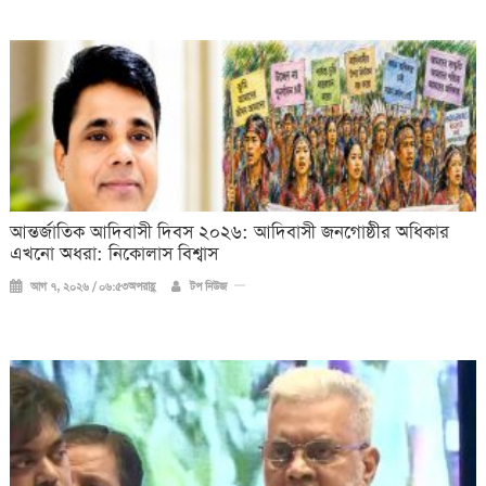
আন্তর্জাতিক আদিবাসী দিবস ২০২৬: আদিবাসী জনগোষ্ঠীর অধিকার
এখনো অধরা: নিকোলাস বিশ্বাস
আগ ৭, ২০২৬ / ০৬:৫৩অপরাহ্ণ
টপ নিউজ