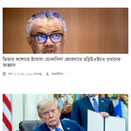
ডিআর কঙ্গোতে ইবোলা মোকাবিলা জোরদারে ডব্লিউএইচও প্রধানের
আহ্বান
আগ ৭, ২০২৬ / ০৬:০৭অপরাহ্ণ
আন্তর্জাতিক