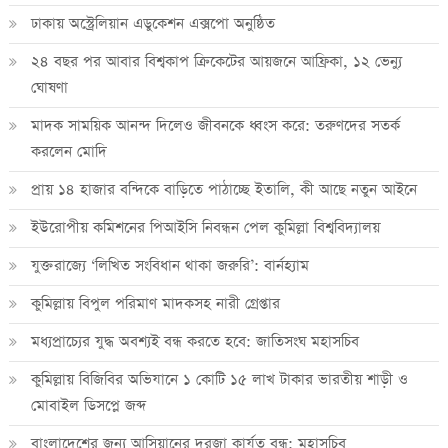
ঢাকায় অস্ট্রেলিয়ান এডুকেশন এক্সপো অনুষ্ঠিত
২৪ বছর পর আবার বিশ্বকাপ ক্রিকে‌টের আয়জনে আফ্রিকা, ১২ ভেন্যু
ঘোষণা
মাদক সাময়িক আনন্দ দিলেও জীবনকে ধ্বংস করে: তরুণদের সতর্ক
করলেন মোদি
প্রায় ১৪ হাজার বন্দিকে বাড়িতে পাঠাচ্ছে ইতালি, কী আছে নতুন আইনে
ইউরোপীয় কমিশনের পিআইসি নিবন্ধন পেল কুমিল্লা বিশ্ববিদ্যালয়
যুক্তরাজ্যে ‘লিখিত সংবিধান থাকা জরুরি’: বার্নহ্যাম
কুমিল্লায় বিপুল পরিমাণ মাদকসহ নারী গ্রেপ্তার
মধ্যপ্রাচ্যের যুদ্ধ অবশ্যই বন্ধ করতে হবে: জাতিসংঘ মহাসচিব
কুমিল্লায় বিজিবির অভিযানে ১ কোটি ১৫ লাখ টাকার ভারতীয় শাড়ী ও
মোবাইল ডিসপ্লে জব্দ
বাংলাদেশের জন্য আসিয়ানের দরজা কার্যত বন্ধ: মহাসচিব