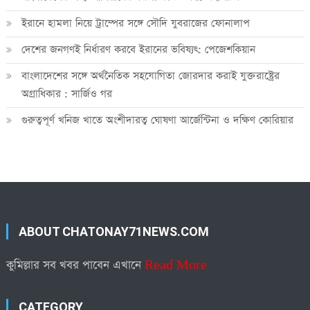
ইরানে হামলা নিয়ে ট্রাম্পের সঙ্গে সৌদি যুবরাজের ফোনালাপ
দেশের জনগণই নির্ধারণ করবে ইরানের ভবিষ্যৎ: পেজেশকিয়ান
বাংলাদেশের সঙ্গে অর্থনৈতিক সহযোগিতা জোরদার করাই যুক্তরাষ্ট্রের
অগ্রাধিকার : সার্জিও গর
গুরুত্বপূর্ণ খনিজ খাতে অংশীদারত্ব ঘোষণা আর্জেন্টিনা ও দক্ষিণ কোরিয়ার
ABOUT CHATONAY71NEWS.COM
কুমিল্লার সব খবর পাবেন এখানে
Read More
CATEGORY