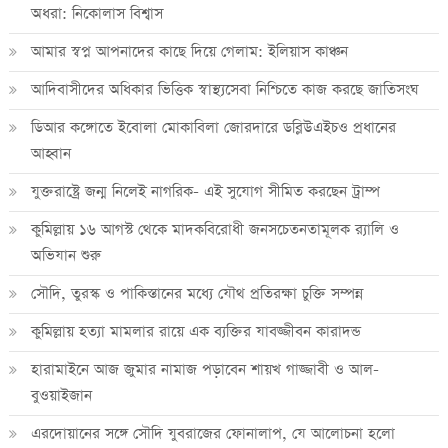
অধরা: নিকোলাস বিশ্বাস
আমার স্বপ্ন আপনাদের কাছে দিয়ে গেলাম: ইলিয়াস কাঞ্চন
আদিবাসীদের অধিকার ভিত্তিক স্বাস্থ্যসেবা নিশ্চিতে কাজ করছে জাতিসংঘ
ডিআর কঙ্গোতে ইবোলা মোকাবিলা জোরদারে ডব্লিউএইচও প্রধানের
আহ্বান
যুক্তরাষ্ট্রে জন্ম নিলেই নাগরিক- এই সুযোগ সীমিত করছেন ট্রাম্প
কুমিল্লায় ১৬ আগস্ট থেকে মাদকবিরোধী জনসচেতনতামূলক র‍্যালি ও
অভিযান শুরু
সৌদি, তুরস্ক ও পাকিস্তানের মধ্যে যৌথ প্রতিরক্ষা চুক্তি সম্পন্ন
কুমিল্লায় হত্যা মামলার রায়ে এক ব্যক্তির যাবজ্জীবন কারাদন্ড
হারামাইনে আজ জুমার নামাজ পড়াবেন শায়খ গাজ্জাবী ও আল-
বুওয়াইজান
এরদোয়ানের সঙ্গে সৌদি যুবরাজের ফোনালাপ, যে আলোচনা হলো