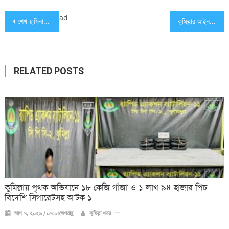
Post
ad
শেখ হাসিনাকে মা ডাকলেন রানী মুখার্জি
কুমিল্লার আইনশৃঙ্খলা পরিস্থিতি স্বাভাবিক রয়েছে: জেলা প্রশাসক
navigation
RELATED POSTS
কুমিল্লায় পৃথক অভিযানে ১৮ কেজি গাঁজা ও ১ লাখ ৯৪ হাজার পিচ
বিদেশি সিগারেটসহ আটক ১
আগ ৭, ২০২৬ / ০৭:০২অপরাহ্ণ
কুমিল্লা খবর