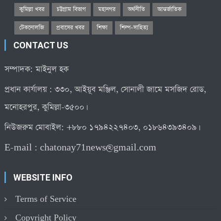
কুমিল্লা খবর
চট্টগ্রাম বিভাগ
মহানগর
অর্থনীতি
আন্তর্জাতিক
টেকনোলজি
প্রবাসের খবর
শিক্ষা
শিল্প-সাহিত্য
CONTACT US
সম্পাদক: মাইনুল হক
প্রধান কার্যালয় : ৩৩০, আইয়ূব মঞ্জিল, সোনালী জামে মসজিদ রোড,
মনোহরপুর, কুমিল্লা-৩৫০০।
নিউজরুম মোবাইল: +৮৮০ ১৭৯৪২২৭৪০৩, ০১৮৬৪৩৯৩৪০৯।
E-mail :
chatonay71news@gmail.com
WEBSITE INFO
Terms of Service
Copyright Policy