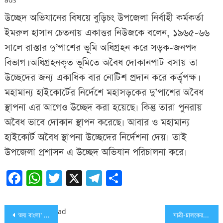
উচ্ছেদ অভিযানের বিষয়ে বুড়িচং উপজেলা নির্বাহী কর্মকর্তা
ইমরুল হাসান চেতনায় একাত্তর নিউজকে বলেন, ১৯৬৫-৬৬
সালে রাস্তার দু’পাশের ভূমি অধিগ্রহন করে সড়ক-জনপদ
বিভাগ। অধিগ্রহনকৃত ভূমিতে অবৈধ দোকানপাট বসায় তা
উচ্ছেদের জন্য একাধিক বার নোটিশ প্রদান করে কর্তৃপক্ষ।
মহামান্য হাইকোর্টের নির্দেশে মহাসড়কের দু’পাশের অবৈধ
স্থাপনা এর আগেও উচ্ছেদ করা হয়েছে৷ কিন্তু তারা পুনরায়
অবৈধ ভাবে দোকান স্থাপন করেছে৷ আবার ও মহামান্য
হাইকোর্ট অবৈধ স্থাপনা উচ্ছেদের নির্দেশনা দেয়৷ তাই
উপজেলা প্রশাসন এ উচ্ছেদ অভিযান পরিচালনা করে৷
Facebook
WhatsApp
Twitter
X
Telegram
Share
Post
ad
‘জয় বাংলা’ বাংলাদেশের স্বাধীনতা ও সার্বভৌমত্বের প্রতীক: মন্ত্রী তাজুল ইসলাম
যাত্রী-চালকের নিরাপত্তায় কুমিল্লা জেলা পুলিশের ব্যতিক্রমী উদ্যোগ