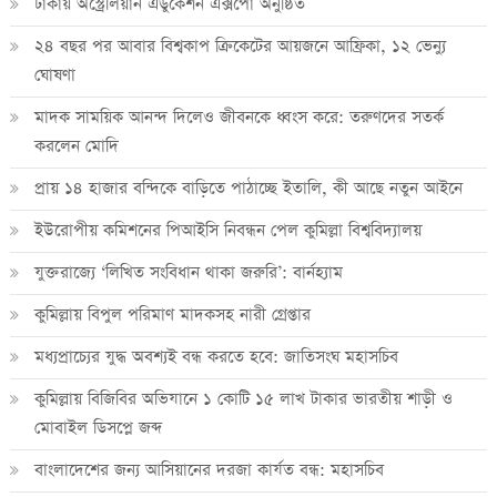
ঢাকায় অস্ট্রেলিয়ান এডুকেশন এক্সপো অনুষ্ঠিত
২৪ বছর পর আবার বিশ্বকাপ ক্রিকে‌টের আয়জনে আফ্রিকা, ১২ ভেন্যু
ঘোষণা
মাদক সাময়িক আনন্দ দিলেও জীবনকে ধ্বংস করে: তরুণদের সতর্ক
করলেন মোদি
প্রায় ১৪ হাজার বন্দিকে বাড়িতে পাঠাচ্ছে ইতালি, কী আছে নতুন আইনে
ইউরোপীয় কমিশনের পিআইসি নিবন্ধন পেল কুমিল্লা বিশ্ববিদ্যালয়
যুক্তরাজ্যে ‘লিখিত সংবিধান থাকা জরুরি’: বার্নহ্যাম
কুমিল্লায় বিপুল পরিমাণ মাদকসহ নারী গ্রেপ্তার
মধ্যপ্রাচ্যের যুদ্ধ অবশ্যই বন্ধ করতে হবে: জাতিসংঘ মহাসচিব
কুমিল্লায় বিজিবির অভিযানে ১ কোটি ১৫ লাখ টাকার ভারতীয় শাড়ী ও
মোবাইল ডিসপ্লে জব্দ
বাংলাদেশের জন্য আসিয়ানের দরজা কার্যত বন্ধ: মহাসচিব