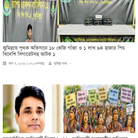
কুমিল্লায় পৃথক অভিযানে ১৮ কেজি গাঁজা ও ১ লাখ ৯৪ হাজার পিচ
বিদেশি সিগারেটসহ আটক ১
আগ ৭, ২০২৬ / ০৭:০২অপরাহ্ণ
কুমিল্লা খবর