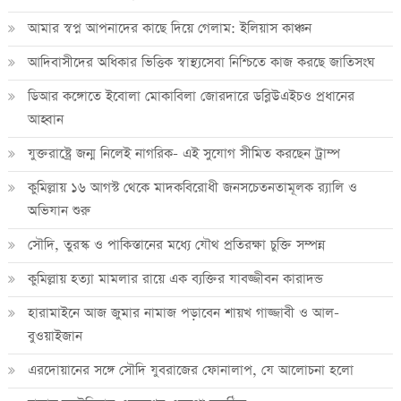
আমার স্বপ্ন আপনাদের কাছে দিয়ে গেলাম: ইলিয়াস কাঞ্চন
আদিবাসীদের অধিকার ভিত্তিক স্বাস্থ্যসেবা নিশ্চিতে কাজ করছে জাতিসংঘ
ডিআর কঙ্গোতে ইবোলা মোকাবিলা জোরদারে ডব্লিউএইচও প্রধানের
আহ্বান
যুক্তরাষ্ট্রে জন্ম নিলেই নাগরিক- এই সুযোগ সীমিত করছেন ট্রাম্প
কুমিল্লায় ১৬ আগস্ট থেকে মাদকবিরোধী জনসচেতনতামূলক র‍্যালি ও
অভিযান শুরু
সৌদি, তুরস্ক ও পাকিস্তানের মধ্যে যৌথ প্রতিরক্ষা চুক্তি সম্পন্ন
কুমিল্লায় হত্যা মামলার রায়ে এক ব্যক্তির যাবজ্জীবন কারাদন্ড
হারামাইনে আজ জুমার নামাজ পড়াবেন শায়খ গাজ্জাবী ও আল-
বুওয়াইজান
এরদোয়ানের সঙ্গে সৌদি যুবরাজের ফোনালাপ, যে আলোচনা হলো