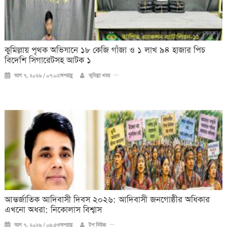
কুমিল্লায় পৃথক অভিযানে ১৮ কেজি গাঁজা ও ১ লাখ ৯৪ হাজার পিচ
বিদেশি সিগারেটসহ আটক ১
আগ ৭, ২০২৬ / ০৭:০২অপরাহ্ণ
কুমিল্লা খবর
আন্তর্জাতিক আদিবাসী দিবস ২০২৬: আদিবাসী জনগোষ্ঠীর অধিকার
এখনো অধরা: নিকোলাস বিশ্বাস
আগ ৭, ২০২৬ / ০৬:৫৩অপরাহ্ণ
টপ নিউজ