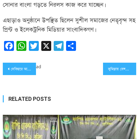
সোনার বাংলা গড়তে নিরলস কাজ করে যাচ্ছেন।
এছাড়াও অনুষ্ঠানে উপস্থিত ছিলেন সুশীল সমাজের নেতৃবৃন্দ সহ
প্রিন্ট ও ইলেকট্রনিক মিডিয়ার সাংবাদিকগণ।
Facebook
WhatsApp
Twitter
X
Telegram
Share
Post
ad
দেবিদ্বারে আওয়ামী যুবলীগের ৪৭তম প্রতিষ্ঠাবার্ষিকী উদযাপন
কুমিল্লায় বেঙ্গল সিমেন্টের আয়োজনে ‘শিল্পীরাজ সম্মেলন’ অনুষ্ঠিত
navigation
RELATED POSTS