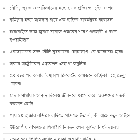
সৌদি, তুরস্ক ও পাকিস্তানের মধ্যে যৌথ প্রতিরক্ষা চুক্তি সম্পন্ন
কুমিল্লায় হত্যা মামলার রায়ে এক ব্যক্তির যাবজ্জীবন কারাদন্ড
হারামাইনে আজ জুমার নামাজ পড়াবেন শায়খ গাজ্জাবী ও আল-
বুওয়াইজান
এরদোয়ানের সঙ্গে সৌদি যুবরাজের ফোনালাপ, যে আলোচনা হলো
ঢাকায় অস্ট্রেলিয়ান এডুকেশন এক্সপো অনুষ্ঠিত
২৪ বছর পর আবার বিশ্বকাপ ক্রিকে‌টের আয়জনে আফ্রিকা, ১২ ভেন্যু
ঘোষণা
মাদক সাময়িক আনন্দ দিলেও জীবনকে ধ্বংস করে: তরুণদের সতর্ক
করলেন মোদি
প্রায় ১৪ হাজার বন্দিকে বাড়িতে পাঠাচ্ছে ইতালি, কী আছে নতুন আইনে
ইউরোপীয় কমিশনের পিআইসি নিবন্ধন পেল কুমিল্লা বিশ্ববিদ্যালয়
যুক্তরাজ্যে ‘লিখিত সংবিধান থাকা জরুরি’: বার্নহ্যাম