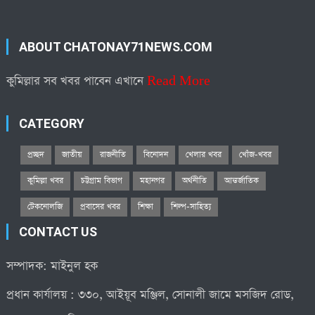
ABOUT CHATONAY71NEWS.COM
কুমিল্লার সব খবর পাবেন এখানে
Read More
CATEGORY
প্রচ্ছদ
জাতীয়
রাজনীতি
বিনোদন
খেলার খবর
খোঁজ-খবর
কুমিল্লা খবর
চট্টগ্রাম বিভাগ
মহানগর
অর্থনীতি
আন্তর্জাতিক
টেকনোলজি
প্রবাসের খবর
শিক্ষা
শিল্প-সাহিত্য
CONTACT US
সম্পাদক: মাইনুল হক
প্রধান কার্যালয় : ৩৩০, আইয়ূব মঞ্জিল, সোনালী জামে মসজিদ রোড,