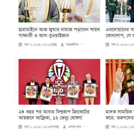
হারামাইনে আজ জুমার নামাজ পড়াবেন শায়খ
এরদোয়ানের সঙ
গাজ্জাবী ও আল-বুওয়াইজান
ফোনালাপ, যে
আগ ৭, ২০২৬ / ০৮:০৫পূর্বাহ্ণ
আন্তর্জাতিক
আগ ৪, ২০২৬ / ০৯:২২প
২৪ বছর পর আবার বিশ্বকাপ ক্রিকে‌টের
মাদক সাময়িক 
আয়জনে আফ্রিকা, ১২ ভেন্যু ঘোষণা
করে: তরুণদের
আগ ২, ২০২৬ / ০৫:২৪অপরাহ্ণ
খেলার খবর
আগ ২, ২০২৬ / ০৪: