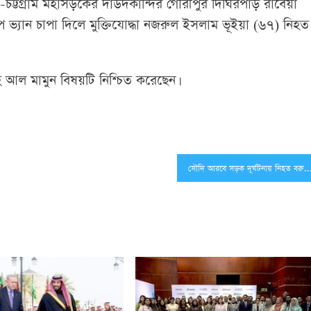
চট্টগ্রাম মহাসড়কের দাউদকান্দির গৌরীপুর দিঘিরপাড় রাবেয়া
ভ্যান চাপা দিলে মুক্তিযোদ্ধা নজরুল ইসলাম ভূইয়া (৬৭) নিহত
্লাহ আল মামুন বিষয়টি নিশ্চিত করেছেন।
সৌদি আরবে সড়ক দূর্ঘটনায় নিহত বরুড়ার জুয়েলের দাফন 