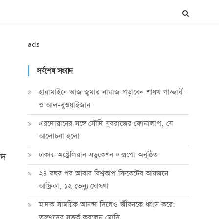
ads
সর্বশেষ সংবাদ
হারামাইনে আজ জুমার নামাজ পড়াবেন শায়খ গাজ্জাবী
ও আল-বুওয়াইজান
এরদোয়ানের সঙ্গে সৌদি যুবরাজের ফোনালাপ, যে
আলোচনা হলো
ঢাকায় অস্ট্রেলিয়ান এডুকেশন এক্সপো অনুষ্ঠিত
দি
২৪ বছর পর আবার বিশ্বকাপ ক্রিকে‌টের আয়জনে
আফ্রিকা, ১২ ভেন্যু ঘোষণা
মাদক সাময়িক আনন্দ দিলেও জীবনকে ধ্বংস করে:
তরুণদের সতর্ক করলেন মোদি