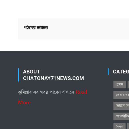
পাঠকের মতামত
ABOUT
CATE
CHATONAY71NEWS.COM
প্রচ্ছদ
কুমিল্লার সব খবর পাবেন এখানে
Read
খেলার খ
More
চট্টগ্রাম ব
আন্তর্জাত
শিক্ষা