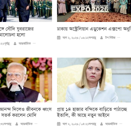
্গে সৌদি যুবরাজের
ঢাকায় অস্ট্রেলিয়ান এডুকেশন এক্সপো অনুষ
 আলোচনা হলো
আগ ২, ২০২৬ / ০৬:১২অপরাহ্ণ
টপ নিউজ
ূর্বাহ্ণ
আন্তর্জাতিক
আনন্দ দিলেও জীবনকে ধ্বংস
প্রায় ১৪ হাজার বন্দিকে বাড়িতে পাঠাচ্ছে
 সতর্ক করলেন মোদি
ইতালি, কী আছে নতুন আইনে
৩১অপরাহ্ণ
আন্তর্জাতিক
আগ ২, ২০২৬ / ০৪:২১অপরাহ্ণ
আন্তর্জাতিক