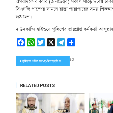
অপরদিকে রবিবার (৩ নভেম্বর) সকাল সাড়ে ৮টায় ঢাকা-
সিএনজি পাম্পের সামনে রাস্তা পারাপারের সময় পিকআপ 
হয়েছেন।
দাউদকান্দি হাইওয়ে পুলিশের ভারপ্রাপ্ত কর্মকর্তা আব্দুল
Facebook
WhatsApp
Twitter
X
Telegram
Share
Post
ad
কুমিল্লায় পবিত্র ঈদ-ই-মিলাদুন্নবী উদযাপন কমিটির আলোচনা সভা অনুষ্ঠিত
navigation
RELATED POSTS