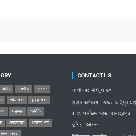
GORY
CONTACT US
জাতীয়
রাজনীতি
বিনোদন
সম্পাদক: মাইনুল হক
বর
খোঁজ-খবর
কুমিল্লা খবর
প্রধান কার্যালয় : ৩৩০, আইয়ূব মঞ
িভাগ
মহানগর
অর্থনীতি
জামে মসজিদ রোড, মনোহরপুর,
িক
টেকনোলজি
প্রবাসের খবর
কুমিল্লা-৩৫০০।
শিল্প-সাহিত্য