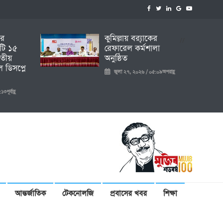
ির
কুমিল্লায় ব্র‍্যাকের
//
টি ১৫
রেফারেল কর্মশালা
তীয়
অনুষ্ঠিত
 ডিসপ্লে
জুলা ২৭, ২০২৬ / ০৫:০৯অপরাহ্ণ
ূর্বাহ্ণ
আন্তর্জাতিক
টেকনোলজি
প্রবাসের খবর
শিক্ষা