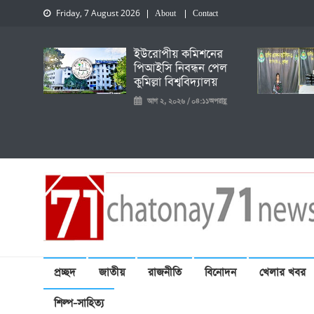
Friday, 7 August 2026
About
Contact
ইউরোপীয় কমিশনের
পিআইসি নিবন্ধন পেল
কুমিল্লা বিশ্ববিদ্যালয়
আগ ২, ২০২৬ / ০৪:১১অপরাহ্ণ
চেতনায় একাত্তর নিউজ
প্রচ্ছদ
জাতীয়
রাজনীতি
বিনোদন
খেলার খবর
শিল্প-সাহিত্য