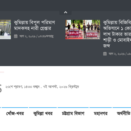
কুমিল্লায় বিপুল পরিমাণ
কুমিল্লায় বিজিব
মাদকসহ নারী গ্রেপ্তার
অভিযানে ১ কো
লাখ টাকার ভার
আগ ২, ২০২৬ / ০৩:৪৯অপরাহ্ণ
শাড়ী ও মোবাইল
জব্দ
আগ ২, ২০২৬ / ০৯:১৩প
২৩শে শ্রাবণ, ১৪৩৩ বঙ্গাব্দ . ৭ই আগস্ট, ২০২৬ খ্রিস্টাব্দ
খোঁজ-খবর
কুমিল্লা খবর
চট্টগ্রাম বিভাগ
মহানগর
অর্থনীতি