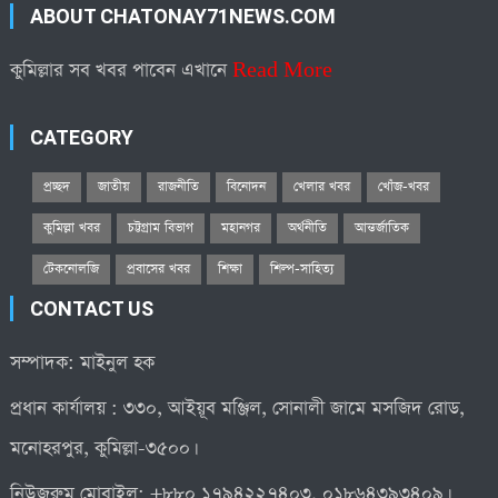
ABOUT CHATONAY71NEWS.COM
কুমিল্লার সব খবর পাবেন এখানে
Read More
CATEGORY
প্রচ্ছদ
জাতীয়
রাজনীতি
বিনোদন
খেলার খবর
খোঁজ-খবর
কুমিল্লা খবর
চট্টগ্রাম বিভাগ
মহানগর
অর্থনীতি
আন্তর্জাতিক
টেকনোলজি
প্রবাসের খবর
শিক্ষা
শিল্প-সাহিত্য
CONTACT US
সম্পাদক: মাইনুল হক
প্রধান কার্যালয় : ৩৩০, আইয়ূব মঞ্জিল, সোনালী জামে মসজিদ রোড,
মনোহরপুর, কুমিল্লা-৩৫০০।
নিউজরুম মোবাইল: +৮৮০ ১৭৯৪২২৭৪০৩, ০১৮৬৪৩৯৩৪০৯।