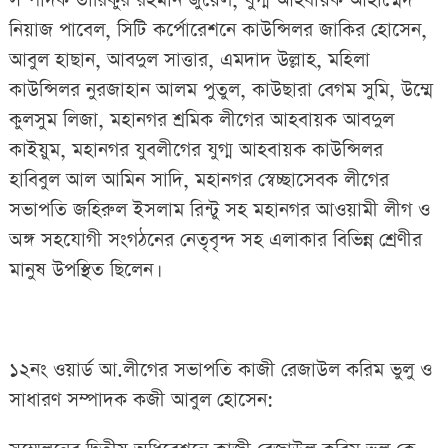
সম্পাদক তারিকুর রহমান জুয়েল, যুগ্ম আহবায়ক আহাম্মেদ
নিয়াজ পাবেল, সিটি কর্পোরেশনে কাউন্সিলর জাকির হোসেন,
আবুল হাছান, আবদুল সাত্তার, এমদাদ উল্লাহ, মহিলা
কাউন্সিলর নুরজাহান আলম পুতুল, কাউছারা বেগম সুমি, উম্মে
কুলসুম লিজা, মহানগর শ্রমিক লীগের আহবায়ক আবদুল
কাইয়ুম, মহানগর যুবলীগের যুগ্ম আহবায়ক কাউন্সিলর
হাবিবুল আল আমিন সাদি, মহানগর স্বেচ্ছাসেবক লীগের
সভাপতি জহিরুল ইসলাম রিন্টু সহ মহানগর আওয়ামী লীগ ও
অঙ্গ সহযোগী সংগঠনের নেতৃবৃন্দ সহ এলাকার বিভিন্ন শ্রেণীর
মানুষ উপস্থিত ছিলেন।
১২নং ওয়ার্ড আ.লীগের সভাপতি কাজী রেজাউল করিম ভুলু ও
সাধারণ সম্পাদক কজী আবুল হোসেন: