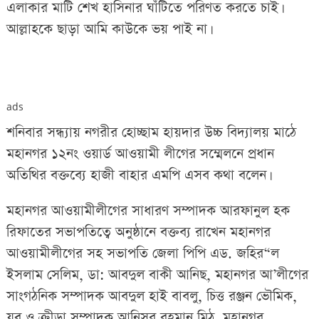
এলাকার মাটি শেখ হাসিনার ঘাঁটিতে পরিণত করতে চাই।
আল্লাহকে ছাড়া আমি কাউকে ভয় পাই না।
ads
শনিবার সন্ধ্যায় নগরীর হোচ্ছাম হায়দার উচ্চ বিদ্যালয় মাঠে
মহানগর ১২নং ওয়ার্ড আওয়ামী লীগের সম্মেলনে প্রধান
অতিথির বক্তব্যে হাজী বাহার এমপি এসব কথা বলেন।
মহানগর আওয়ামীলীগের সাধারণ সম্পাদক আরফানুল হক
রিফাতের সভাপতিত্বে অনুষ্ঠানে বক্তব্য রাখেন মহানগর
আওয়ামীলীগের সহ সভাপতি জেলা পিপি এড. জহির“ল
ইসলাম সেলিম, ডা: আবদুল বাকী আনিছ, মহানগর আ’লীগের
সাংগঠনিক সম্পাদক আবদুল হাই বাবলু, চিত্ত রঞ্জন ভৌমিক,
যুব ও ক্রীড়া সম্পাদক আনিসুর রহমান মিঠু, মহানগর