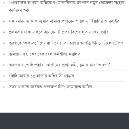
‘গুপ্তচরদের আখড়া’ অভিযোগ মোকাবিলায় জাপানে নতুন গোয়েন্দা সংস্থার
কার্যক্রম শুরু
মক্কা-মদিনায় আজ জুমার নামাজ পড়াবেন শায়খ ড. ইয়াসির ও বুদাইর
প্রথমবার ঢাকা সফরে আসছেন ট্রাম্পের বিশেষ দূত সার্জিও গোর
তুরস্ককে ‘এফ-৩৫’ দেওয়া নিয়ে নেতানিয়াহুর আপত্তি উড়িয়ে দিলেন ট্রাম্প
কুমিল্লায় ব্র‍্যাকের রেফারেল কর্মশালা অনুষ্ঠিত
কাজের চাপে দিশেহারা জাপানের প্রধানমন্ত্রী, ঘুমান মাত্র ‘৩ ঘণ্টা’
সৌদি আরবে ১৫ হাজার অভিবাসী গ্রেপ্তার
সময় থাকতে কার্যকর পদক্ষেপ নিন: জামায়াত আমির