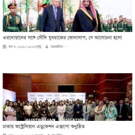
এরদোয়ানের সঙ্গে সৌদি যুবরাজের ফোনালাপ, যে আলোচনা হলো
আগ ৪, ২০২৬ / ০৯:২২পূর্বাহ্ণ
আন্তর্জাতিক
ঢাকায় অস্ট্রেলিয়ান এডুকেশন এক্সপো অনুষ্ঠিত