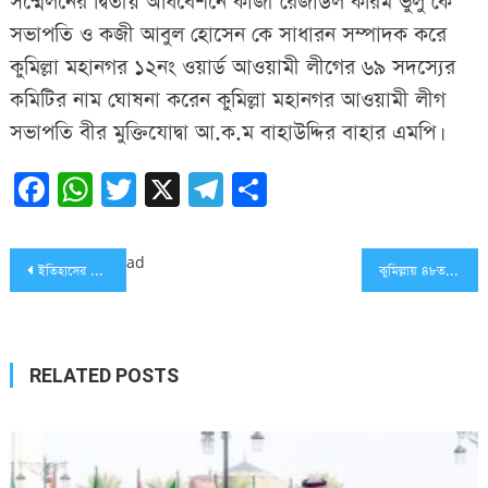
সম্মেলনের দ্বিতীয় অধিবেশনে কাজী রেজাউল করিম ভুলু কে
সভাপতি ও কজী আবুল হোসেন কে সাধারন সম্পাদক করে
কুমিল্লা মহানগর ১২নং ওয়ার্ড আওয়ামী লীগের ৬৯ সদস্যের
কমিটির নাম ঘোষনা করেন কুমিল্লা মহানগর আওয়ামী লীগ
সভাপতি বীর মুক্তিযোদ্বা আ.ক.ম বাহাউদ্দির বাহার এমপি।
Facebook
WhatsApp
Twitter
X
Telegram
Share
Post
ad
ইতিহাসের পাতায় মাছিমপুর আর আর ইনস্টিটিউশন
কুমিল্লায় ৪৮তম সমবায় দিবস পালিত
navigation
RELATED POSTS