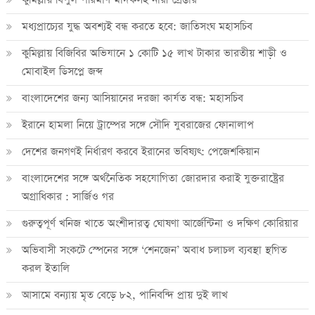
মধ্যপ্রাচ্যের যুদ্ধ অবশ্যই বন্ধ করতে হবে: জাতিসংঘ মহাসচিব
কুমিল্লায় বিজিবির অভিযানে ১ কোটি ১৫ লাখ টাকার ভারতীয় শাড়ী ও
মোবাইল ডিসপ্লে জব্দ
বাংলাদেশের জন্য আসিয়ানের দরজা কার্যত বন্ধ: মহাসচিব
ইরানে হামলা নিয়ে ট্রাম্পের সঙ্গে সৌদি যুবরাজের ফোনালাপ
দেশের জনগণই নির্ধারণ করবে ইরানের ভবিষ্যৎ: পেজেশকিয়ান
বাংলাদেশের সঙ্গে অর্থনৈতিক সহযোগিতা জোরদার করাই যুক্তরাষ্ট্রের
অগ্রাধিকার : সার্জিও গর
গুরুত্বপূর্ণ খনিজ খাতে অংশীদারত্ব ঘোষণা আর্জেন্টিনা ও দক্ষিণ কোরিয়ার
অভিবাসী সংকটে স্পেনের সঙ্গে ‘শেনজেন’ অবাধ চলাচল ব্যবস্থা স্থগিত
করল ইতালি
আসামে বন্যায় মৃত বেড়ে ৮২, পানিবন্দি প্রায় দুই লাখ