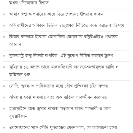
অধরা: নিকোলাস বিশ্বাস
আমার স্বপ্ন আপনাদের কাছে দিয়ে গেলাম: ইলিয়াস কাঞ্চন
আদিবাসীদের অধিকার ভিত্তিক স্বাস্থ্যসেবা নিশ্চিতে কাজ করছে জাতিসংঘ
ডিআর কঙ্গোতে ইবোলা মোকাবিলা জোরদারে ডব্লিউএইচও প্রধানের
আহ্বান
যুক্তরাষ্ট্রে জন্ম নিলেই নাগরিক- এই সুযোগ সীমিত করছেন ট্রাম্প
কুমিল্লায় ১৬ আগস্ট থেকে মাদকবিরোধী জনসচেতনতামূলক র‍্যালি ও
অভিযান শুরু
সৌদি, তুরস্ক ও পাকিস্তানের মধ্যে যৌথ প্রতিরক্ষা চুক্তি সম্পন্ন
কুমিল্লায় হত্যা মামলার রায়ে এক ব্যক্তির যাবজ্জীবন কারাদন্ড
হারামাইনে আজ জুমার নামাজ পড়াবেন শায়খ গাজ্জাবী ও আল-
বুওয়াইজান
এরদোয়ানের সঙ্গে সৌদি যুবরাজের ফোনালাপ, যে আলোচনা হলো