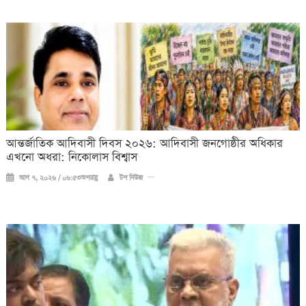
আন্তর্জাতিক আদিবাসী দিবস ২০২৬: আদিবাসী জনগোষ্ঠীর অধিকার
এখনো অধরা: নিকোলাস বিশ্বাস
আগ ৭, ২০২৬ / ০৬:৫৩অপরাহ্ণ
টপ নিউজ