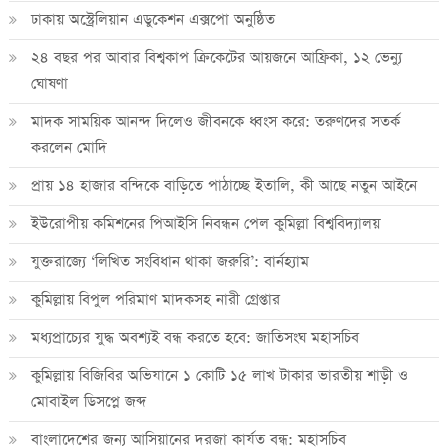
ঢাকায় অস্ট্রেলিয়ান এডুকেশন এক্সপো অনুষ্ঠিত
২৪ বছর পর আবার বিশ্বকাপ ক্রিকে‌টের আয়জনে আফ্রিকা, ১২ ভেন্যু
ঘোষণা
মাদক সাময়িক আনন্দ দিলেও জীবনকে ধ্বংস করে: তরুণদের সতর্ক
করলেন মোদি
প্রায় ১৪ হাজার বন্দিকে বাড়িতে পাঠাচ্ছে ইতালি, কী আছে নতুন আইনে
ইউরোপীয় কমিশনের পিআইসি নিবন্ধন পেল কুমিল্লা বিশ্ববিদ্যালয়
যুক্তরাজ্যে ‘লিখিত সংবিধান থাকা জরুরি’: বার্নহ্যাম
কুমিল্লায় বিপুল পরিমাণ মাদকসহ নারী গ্রেপ্তার
মধ্যপ্রাচ্যের যুদ্ধ অবশ্যই বন্ধ করতে হবে: জাতিসংঘ মহাসচিব
কুমিল্লায় বিজিবির অভিযানে ১ কোটি ১৫ লাখ টাকার ভারতীয় শাড়ী ও
মোবাইল ডিসপ্লে জব্দ
বাংলাদেশের জন্য আসিয়ানের দরজা কার্যত বন্ধ: মহাসচিব