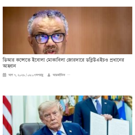
ডিআর কঙ্গোতে ইবোলা মোকাবিলা জোরদারে ডব্লিউএইচও প্রধানের
আহ্বান
আগ ৭, ২০২৬ / ০৬:০৭অপরাহ্ণ
আন্তর্জাতিক