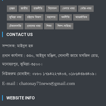
প্রচ্ছদ
জাতীয়
রাজনীতি
বিনোদন
খেলার খবর
খোঁজ-খবর
কুমিল্লা খবর
চট্টগ্রাম বিভাগ
মহানগর
অর্থনীতি
আন্তর্জাতিক
টেকনোলজি
প্রবাসের খবর
শিক্ষা
শিল্প-সাহিত্য
CONTACT US
সম্পাদক: মাইনুল হক
প্রধান কার্যালয় : ৩৩০, আইয়ূব মঞ্জিল, সোনালী জামে মসজিদ রোড,
মনোহরপুর, কুমিল্লা-৩৫০০।
নিউজরুম মোবাইল: +৮৮০ ১৭৯৪২২৭৪০৩, ০১৮৬৪৩৯৩৪০৯।
E-mail :
chatonay71news@gmail.com
WEBSITE INFO