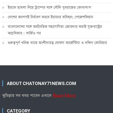
ইরানে হামলা নিয়ে ট্রাম্পের সঙ্গে সৌদি যুবরাজের ফোনালাপ
দেশের জনগণই নির্ধারণ করবে ইরানের ভবিষ্যৎ: পেজেশকিয়ান
বাংলাদেশের সঙ্গে অর্থনৈতিক সহযোগিতা জোরদার করাই যুক্তরাষ্ট্রের
অগ্রাধিকার : সার্জিও গর
গুরুত্বপূর্ণ খনিজ খাতে অংশীদারত্ব ঘোষণা আর্জেন্টিনা ও দক্ষিণ কোরিয়ার
ABOUT CHATONAY71NEWS.COM
কুমিল্লার সব খবর পাবেন এখানে
Read More
CATEGORY