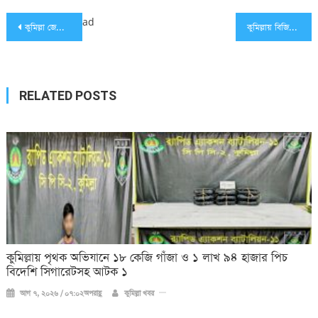
Post
ad
কুমিল্লা জেলা পরিষদের প্যানেল চেয়ারম্যান সহিদের ছোট ভাই সাহিদের দাফন সম্পন্ন
কুমিল্লায় বিজিবি’র অভিযানে মাদকদ্রব্য এবং মালামালসহ আটক-১
navigation
RELATED POSTS
কুমিল্লায় পৃথক অভিযানে ১৮ কেজি গাঁজা ও ১ লাখ ৯৪ হাজার পিচ
বিদেশি সিগারেটসহ আটক ১
আগ ৭, ২০২৬ / ০৭:০২অপরাহ্ণ
কুমিল্লা খবর