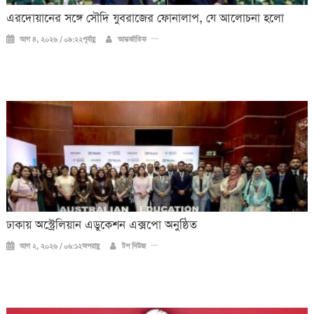
এরদোয়ানের সঙ্গে সৌদি যুবরাজের ফোনালাপ, যে আলোচনা হলো
আগ ৪, ২০২৬ / ০৯:২২পূর্বাহ্ণ
আন্তর্জাতিক
ঢাকায় অস্ট্রেলিয়ান এডুকেশন এক্সপো অনুষ্ঠিত
আগ ২, ২০২৬ / ০৬:১২অপরাহ্ণ
টপ নিউজ