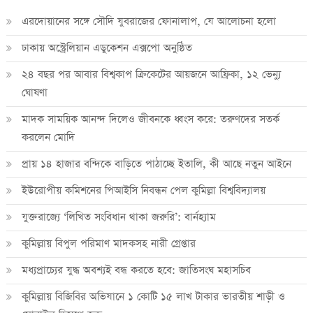
এরদোয়ানের সঙ্গে সৌদি যুবরাজের ফোনালাপ, যে আলোচনা হলো
ঢাকায় অস্ট্রেলিয়ান এডুকেশন এক্সপো অনুষ্ঠিত
২৪ বছর পর আবার বিশ্বকাপ ক্রিকে‌টের আয়জনে আফ্রিকা, ১২ ভেন্যু
ঘোষণা
মাদক সাময়িক আনন্দ দিলেও জীবনকে ধ্বংস করে: তরুণদের সতর্ক
করলেন মোদি
প্রায় ১৪ হাজার বন্দিকে বাড়িতে পাঠাচ্ছে ইতালি, কী আছে নতুন আইনে
ইউরোপীয় কমিশনের পিআইসি নিবন্ধন পেল কুমিল্লা বিশ্ববিদ্যালয়
যুক্তরাজ্যে ‘লিখিত সংবিধান থাকা জরুরি’: বার্নহ্যাম
কুমিল্লায় বিপুল পরিমাণ মাদকসহ নারী গ্রেপ্তার
মধ্যপ্রাচ্যের যুদ্ধ অবশ্যই বন্ধ করতে হবে: জাতিসংঘ মহাসচিব
কুমিল্লায় বিজিবির অভিযানে ১ কোটি ১৫ লাখ টাকার ভারতীয় শাড়ী ও