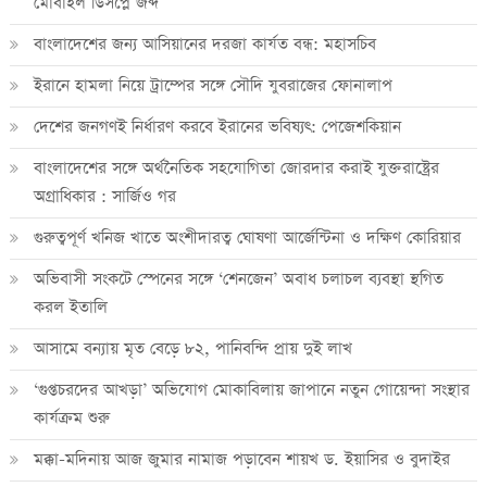
মোবাইল ডিসপ্লে জব্দ
বাংলাদেশের জন্য আসিয়ানের দরজা কার্যত বন্ধ: মহাসচিব
ইরানে হামলা নিয়ে ট্রাম্পের সঙ্গে সৌদি যুবরাজের ফোনালাপ
দেশের জনগণই নির্ধারণ করবে ইরানের ভবিষ্যৎ: পেজেশকিয়ান
বাংলাদেশের সঙ্গে অর্থনৈতিক সহযোগিতা জোরদার করাই যুক্তরাষ্ট্রের
অগ্রাধিকার : সার্জিও গর
গুরুত্বপূর্ণ খনিজ খাতে অংশীদারত্ব ঘোষণা আর্জেন্টিনা ও দক্ষিণ কোরিয়ার
অভিবাসী সংকটে স্পেনের সঙ্গে ‘শেনজেন’ অবাধ চলাচল ব্যবস্থা স্থগিত
করল ইতালি
আসামে বন্যায় মৃত বেড়ে ৮২, পানিবন্দি প্রায় দুই লাখ
‘গুপ্তচরদের আখড়া’ অভিযোগ মোকাবিলায় জাপানে নতুন গোয়েন্দা সংস্থার
কার্যক্রম শুরু
মক্কা-মদিনায় আজ জুমার নামাজ পড়াবেন শায়খ ড. ইয়াসির ও বুদাইর