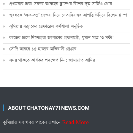
প্রথমবার ঢাকা সফরে আসছেন ট্রাম্পের বিশেষ দূত সার্জিও গোর
তুরস্ককে ‘এফ-৩৫’ দেওয়া নিয়ে নেতানিয়াহুর আপত্তি উড়িয়ে দিলেন ট্রাম্প
কুমিল্লায় ব্র‍্যাকের রেফারেল কর্মশালা অনুষ্ঠিত
কাজের চাপে দিশেহারা জাপানের প্রধানমন্ত্রী, ঘুমান মাত্র ‘৩ ঘণ্টা’
সৌদি আরবে ১৫ হাজার অভিবাসী গ্রেপ্তার
সময় থাকতে কার্যকর পদক্ষেপ নিন: জামায়াত আমির
ABOUT CHATONAY71NEWS.COM
কুমিল্লার সব খবর পাবেন এখানে
Read More