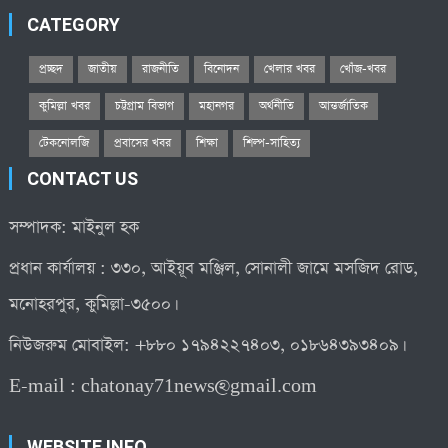
CATEGORY
প্রচ্ছদ
জাতীয়
রাজনীতি
বিনোদন
খেলার খবর
খোঁজ-খবর
কুমিল্লা খবর
চট্টগ্রাম বিভাগ
মহানগর
অর্থনীতি
আন্তর্জাতিক
টেকনোলজি
প্রবাসের খবর
শিক্ষা
শিল্প-সাহিত্য
CONTACT US
সম্পাদক: মাইনুল হক
প্রধান কার্যালয় : ৩৩০, আইয়ূব মঞ্জিল, সোনালী জামে মসজিদ রোড,
মনোহরপুর, কুমিল্লা-৩৫০০।
নিউজরুম মোবাইল: +৮৮০ ১৭৯৪২২৭৪০৩, ০১৮৬৪৩৯৩৪০৯।
E-mail :
chatonay71news@gmail.com
WEBSITE INFO