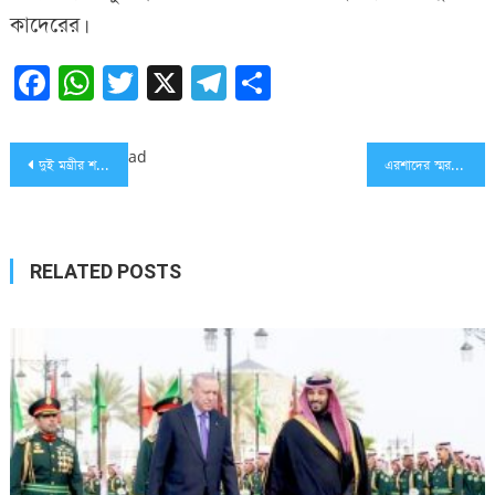
কাদেরের।
Facebook
WhatsApp
Twitter
X
Telegram
Share
Post
ad
দুই মন্ত্রীর শপথ শনিবার সন্ধ্যায়
এরশাদের স্মরণে মঙ্গলবার থেকে শোক বই
navigation
RELATED POSTS