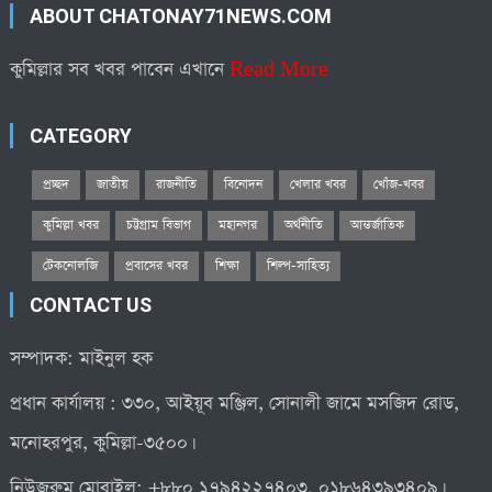
ABOUT CHATONAY71NEWS.COM
কুমিল্লার সব খবর পাবেন এখানে
Read More
CATEGORY
প্রচ্ছদ
জাতীয়
রাজনীতি
বিনোদন
খেলার খবর
খোঁজ-খবর
কুমিল্লা খবর
চট্টগ্রাম বিভাগ
মহানগর
অর্থনীতি
আন্তর্জাতিক
টেকনোলজি
প্রবাসের খবর
শিক্ষা
শিল্প-সাহিত্য
CONTACT US
সম্পাদক: মাইনুল হক
প্রধান কার্যালয় : ৩৩০, আইয়ূব মঞ্জিল, সোনালী জামে মসজিদ রোড,
মনোহরপুর, কুমিল্লা-৩৫০০।
নিউজরুম মোবাইল: +৮৮০ ১৭৯৪২২৭৪০৩, ০১৮৬৪৩৯৩৪০৯।