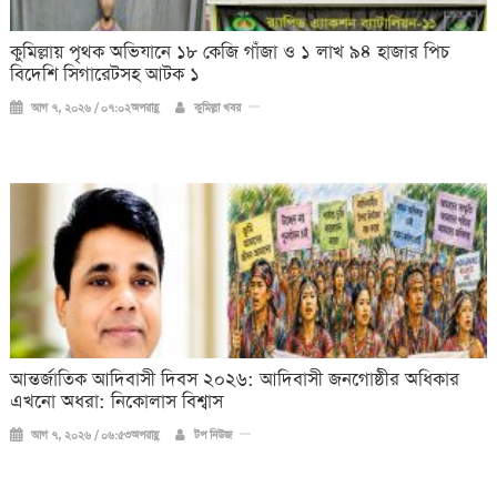
কুমিল্লায় পৃথক অভিযানে ১৮ কেজি গাঁজা ও ১ লাখ ৯৪ হাজার পিচ
বিদেশি সিগারেটসহ আটক ১
আগ ৭, ২০২৬ / ০৭:০২অপরাহ্ণ
কুমিল্লা খবর
আন্তর্জাতিক আদিবাসী দিবস ২০২৬: আদিবাসী জনগোষ্ঠীর অধিকার
এখনো অধরা: নিকোলাস বিশ্বাস
আগ ৭, ২০২৬ / ০৬:৫৩অপরাহ্ণ
টপ নিউজ