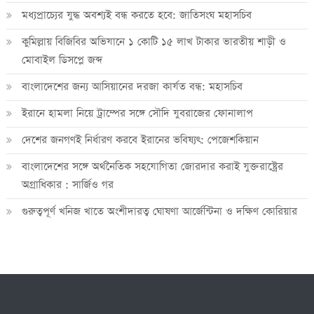
মধ্যপ্রাচ্যের যুদ্ধ অবশ্যই বন্ধ করতে হবে: জাতিসংঘ মহাসচিব
কুমিল্লায় বিজিবির অভিযানে ১ কোটি ১৫ লাখ টাকার ভারতীয় শাড়ী ও
মোবাইল ডিসপ্লে জব্দ
বাংলাদেশের জন্য আসিয়ানের দরজা কার্যত বন্ধ: মহাসচিব
ইরানে হামলা নিয়ে ট্রাম্পের সঙ্গে সৌদি যুবরাজের ফোনালাপ
দেশের জনগণই নির্ধারণ করবে ইরানের ভবিষ্যৎ: পেজেশকিয়ান
বাংলাদেশের সঙ্গে অর্থনৈতিক সহযোগিতা জোরদার করাই যুক্তরাষ্ট্রের
অগ্রাধিকার : সার্জিও গর
গুরুত্বপূর্ণ খনিজ খাতে অংশীদারত্ব ঘোষণা আর্জেন্টিনা ও দক্ষিণ কোরিয়ার