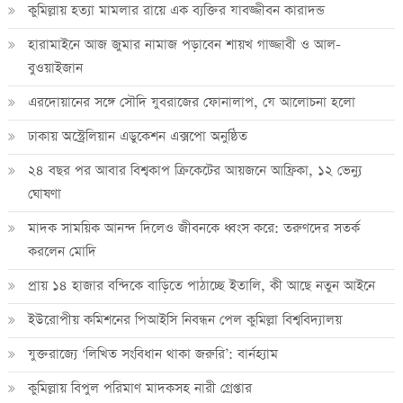
কুমিল্লায় হত্যা মামলার রায়ে এক ব্যক্তির যাবজ্জীবন কারাদন্ড
হারামাইনে আজ জুমার নামাজ পড়াবেন শায়খ গাজ্জাবী ও আল-
বুওয়াইজান
এরদোয়ানের সঙ্গে সৌদি যুবরাজের ফোনালাপ, যে আলোচনা হলো
ঢাকায় অস্ট্রেলিয়ান এডুকেশন এক্সপো অনুষ্ঠিত
২৪ বছর পর আবার বিশ্বকাপ ক্রিকে‌টের আয়জনে আফ্রিকা, ১২ ভেন্যু
ঘোষণা
মাদক সাময়িক আনন্দ দিলেও জীবনকে ধ্বংস করে: তরুণদের সতর্ক
করলেন মোদি
প্রায় ১৪ হাজার বন্দিকে বাড়িতে পাঠাচ্ছে ইতালি, কী আছে নতুন আইনে
ইউরোপীয় কমিশনের পিআইসি নিবন্ধন পেল কুমিল্লা বিশ্ববিদ্যালয়
যুক্তরাজ্যে ‘লিখিত সংবিধান থাকা জরুরি’: বার্নহ্যাম
কুমিল্লায় বিপুল পরিমাণ মাদকসহ নারী গ্রেপ্তার