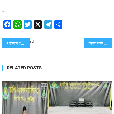
ads
Facebook
WhatsApp
Twitter
X
Telegram
Share
Post
ad
কুমিল্লায় চাঞ্চল্যকর অটোরিক্সা চালক আজিম হত্যার অসামী গ্রেফতার
সিভিল সার্জন অফিসের স্টোর কিপার, হলফকারীকে গ্রেপ্তারের নির্দেশ
navigation
RELATED POSTS