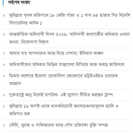
সর্বশেষ সংবাদ
কুমিল্লায় পৃথক অভিযানে ১৮ কেজি গাঁজা ও ১ লাখ ৯৪ হাজার পিচ বিদেশি
সিগারেটসহ আটক ১
আন্তর্জাতিক আদিবাসী দিবস ২০২৬: আদিবাসী জনগোষ্ঠীর অধিকার এখনো
অধরা: নিকোলাস বিশ্বাস
আমার স্বপ্ন আপনাদের কাছে দিয়ে গেলাম: ইলিয়াস কাঞ্চন
আদিবাসীদের অধিকার ভিত্তিক স্বাস্থ্যসেবা নিশ্চিতে কাজ করছে জাতিসংঘ
ডিআর কঙ্গোতে ইবোলা মোকাবিলা জোরদারে ডব্লিউএইচও প্রধানের
আহ্বান
যুক্তরাষ্ট্রে জন্ম নিলেই নাগরিক- এই সুযোগ সীমিত করছেন ট্রাম্প
কুমিল্লায় ১৬ আগস্ট থেকে মাদকবিরোধী জনসচেতনতামূলক র‍্যালি ও
অভিযান শুরু
সৌদি, তুরস্ক ও পাকিস্তানের মধ্যে যৌথ প্রতিরক্ষা চুক্তি সম্পন্ন