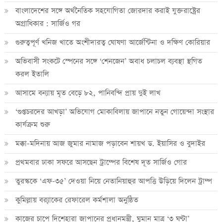
বাংলাদেশের সঙ্গে অর্থনৈতিক সহযোগিতা জোরদার করাই যুক্তরাষ্ট্রের
অগ্রাধিকার : সার্জিও গর
গুরুত্বপূর্ণ খনিজ খাতে অংশীদারত্ব ঘোষণা আর্জেন্টিনা ও দক্ষিণ কোরিয়ার
অভিবাসী সংকটে স্পেনের সঙ্গে ‘শেনজেন’ অবাধ চলাচল ব্যবস্থা স্থগিত
করল ইতালি
আসামে বন্যায় মৃত বেড়ে ৮২, পানিবন্দি প্রায় দুই লাখ
‘গুপ্তচরদের আখড়া’ অভিযোগ মোকাবিলায় জাপানে নতুন গোয়েন্দা সংস্থার
কার্যক্রম শুরু
মক্কা-মদিনায় আজ জুমার নামাজ পড়াবেন শায়খ ড. ইয়াসির ও বুদাইর
প্রথমবার ঢাকা সফরে আসছেন ট্রাম্পের বিশেষ দূত সার্জিও গোর
তুরস্ককে ‘এফ-৩৫’ দেওয়া নিয়ে নেতানিয়াহুর আপত্তি উড়িয়ে দিলেন ট্রাম্প
কুমিল্লায় ব্র‍্যাকের রেফারেল কর্মশালা অনুষ্ঠিত
কাজের চাপে দিশেহারা জাপানের প্রধানমন্ত্রী, ঘুমান মাত্র ‘৩ ঘণ্টা’