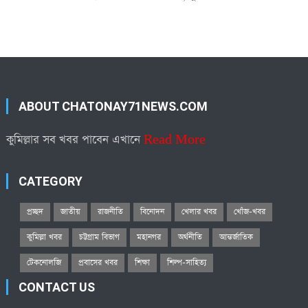
ABOUT CHATONAY71NEWS.COM
কুমিল্লার সব খবর পাবেন এখানে
Read More
CATEGORY
প্রচ্ছদ
জাতীয়
রাজনীতি
বিনোদন
খেলার খবর
খোঁজ-খবর
কুমিল্লা খবর
চট্টগ্রাম বিভাগ
মহানগর
অর্থনীতি
আন্তর্জাতিক
টেকনোলজি
প্রবাসের খবর
শিক্ষা
শিল্প-সাহিত্য
CONTACT US