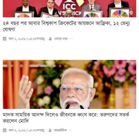
২৪ বছর পর আবার বিশ্বকাপ ক্রিকে‌টের আয়জনে আফ্রিকা, ১২ ভেন্যু
ঘোষণা
আগ ২, ২০২৬ / ০৫:২৪অপরাহ্ণ
খেলার খবর
মাদক সাময়িক আনন্দ দিলেও জীবনকে ধ্বংস করে: তরুণদের সতর্ক
করলেন মোদি
আগ ২, ২০২৬ / ০৪:৩১অপরাহ্ণ
আন্তর্জাতিক