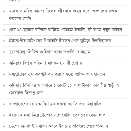
মাদক সাময়িক আনন্দ দিলেও জীবনকে ধ্বংস করে: তরুণদের সতর্ক
করলেন মোদি
প্রায় ১৪ হাজার বন্দিকে বাড়িতে পাঠাচ্ছে ইতালি, কী আছে নতুন আইনে
ইউরোপীয় কমিশনের পিআইসি নিবন্ধন পেল কুমিল্লা বিশ্ববিদ্যালয়
যুক্তরাজ্যে ‘লিখিত সংবিধান থাকা জরুরি’: বার্নহ্যাম
কুমিল্লায় বিপুল পরিমাণ মাদকসহ নারী গ্রেপ্তার
মধ্যপ্রাচ্যের যুদ্ধ অবশ্যই বন্ধ করতে হবে: জাতিসংঘ মহাসচিব
কুমিল্লায় বিজিবির অভিযানে ১ কোটি ১৫ লাখ টাকার ভারতীয় শাড়ী ও
মোবাইল ডিসপ্লে জব্দ
বাংলাদেশের জন্য আসিয়ানের দরজা কার্যত বন্ধ: মহাসচিব
ইরানে হামলা নিয়ে ট্রাম্পের সঙ্গে সৌদি যুবরাজের ফোনালাপ
দেশের জনগণই নির্ধারণ করবে ইরানের ভবিষ্যৎ: পেজেশকিয়ান