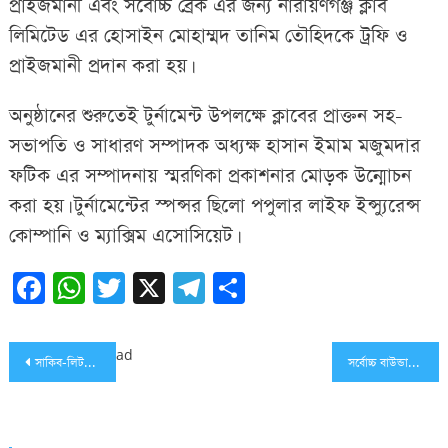
প্রাইজমানী এবং সর্বোচ্চ ব্রেক এর জন্য নারায়ণগঞ্জ ক্লাব
লিমিটেড এর হোসাইন মোহাম্মদ তানিম তৌহিদকে ট্রফি ও
প্রাইজমানী প্রদান করা হয়।
অনুষ্ঠানের শুরুতেই টুর্নামেন্ট উপলক্ষে ক্লাবের প্রাক্তন সহ-
সভাপতি ও সাধারণ সম্পাদক অধ্যক্ষ হাসান ইমাম মজুমদার
ফটিক এর সম্পাদনায় স্মরণিকা প্রকাশনার মোড়ক উন্মোচন
করা হয়। টুর্নামেন্টের স্পন্সর ছিলো পপুলার লাইফ ইন্স্যুরেন্স
কোম্পানি ও ম্যাক্সিম এসোসিয়েট।
Facebook
WhatsApp
Twitter
X
Telegram
Share
Post
ad
সাকিব-লিটনে দুর্দান্ত জয় বাংলাদেশের
সর্বোচ্চ বাউন্ডারিতে শীর্ষে সাকিব
navigation