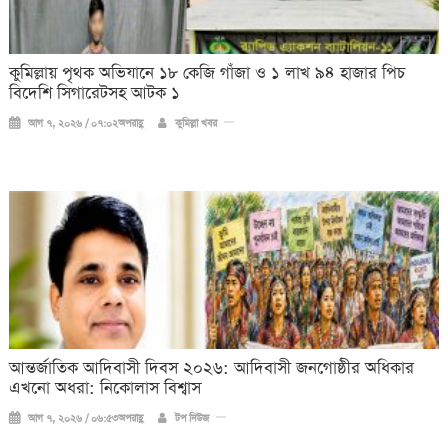
কুমিল্লায় পৃথক অভিযানে ১৮ কেজি গাঁজা ও ১ লাখ ৯৪ হাজার পিচ
বিদেশি সিগারেটসহ আটক ১
আগ ৭, ২০২৬ / ০৭:০২অপরাহ্ণ
কুমিল্লা খবর
আন্তর্জাতিক আদিবাসী দিবস ২০২৬: আদিবাসী জনগোষ্ঠীর অধিকার
এখনো অধরা: নিকোলাস বিশ্বাস
আগ ৭, ২০২৬ / ০৬:৫৩অপরাহ্ণ
টপ নিউজ