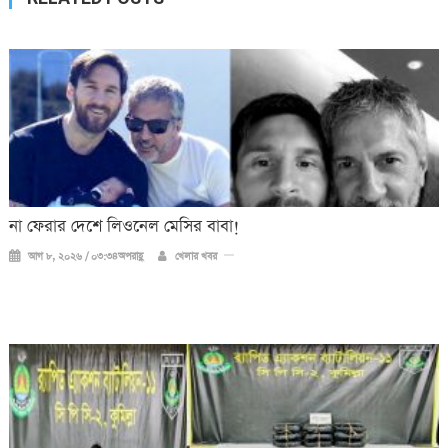
না ফেরার দেশে লিওনেল মেসির বাবা!
আগ ৮, ২০২৬ / ০৩:৩৪অপরাহ্ণ
খেলার খবর