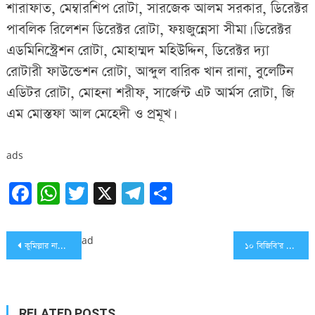
শারাফাত, মেম্বারশিপ রোটা, সারজেক আলম সরকার, ডিরেক্টর
পাবলিক রিলেশন ডিরেক্টর রোটা, ফয়জুন্নেসা সীমা। ডিরেক্টর
এডমিনিস্ট্রেশন রোটা, মোহাম্মদ মহিউদ্দিন, ডিরেক্টর দ্যা
রোটারী ফাউন্ডেশন রোটা, আব্দুল বারিক খান রানা, বুলেটিন
এডিটর রোটা, মোহনা শরীফ, সার্জেন্ট এট আর্মস রোটা, জি
এম মোস্তফা আল মেহেদী ও প্রমূখ।
ads
Facebook
WhatsApp
Twitter
X
Telegram
Share
Post
ad
কুমিল্লার নাঙ্গলকোটে প্রবাসী ফাউন্ডেশনের প্রথম বর্ষ পুর্তিতে ব্যারিস্টার সুমন
১০ বিজিবি’র পৃথক অভিযানে মাদকদ্রব্য এবং মালামালসহ দুইজন আটক
navigation
RELATED POSTS