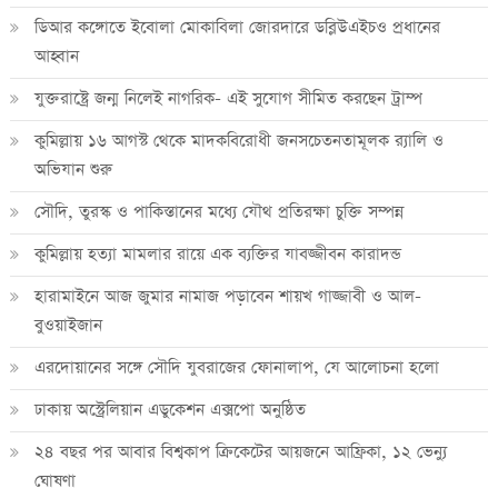
ডিআর কঙ্গোতে ইবোলা মোকাবিলা জোরদারে ডব্লিউএইচও প্রধানের
আহ্বান
যুক্তরাষ্ট্রে জন্ম নিলেই নাগরিক- এই সুযোগ সীমিত করছেন ট্রাম্প
কুমিল্লায় ১৬ আগস্ট থেকে মাদকবিরোধী জনসচেতনতামূলক র‍্যালি ও
অভিযান শুরু
সৌদি, তুরস্ক ও পাকিস্তানের মধ্যে যৌথ প্রতিরক্ষা চুক্তি সম্পন্ন
কুমিল্লায় হত্যা মামলার রায়ে এক ব্যক্তির যাবজ্জীবন কারাদন্ড
হারামাইনে আজ জুমার নামাজ পড়াবেন শায়খ গাজ্জাবী ও আল-
বুওয়াইজান
এরদোয়ানের সঙ্গে সৌদি যুবরাজের ফোনালাপ, যে আলোচনা হলো
ঢাকায় অস্ট্রেলিয়ান এডুকেশন এক্সপো অনুষ্ঠিত
২৪ বছর পর আবার বিশ্বকাপ ক্রিকে‌টের আয়জনে আফ্রিকা, ১২ ভেন্যু
ঘোষণা