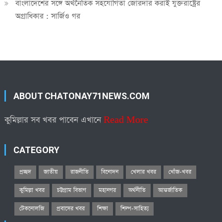
বাংলাদেশের সঙ্গে অর্থনৈতিক সহযোগিতা জোরদার করাই যুক্তরাষ্ট্রের
অগ্রাধিকার : সার্জিও গর
ABOUT CHATONAY71NEWS.COM
কুমিল্লার সব খবর পাবেন এখানে
Read More
CATEGORY
প্রচ্ছদ
জাতীয়
রাজনীতি
বিনোদন
খেলার খবর
খোঁজ-খবর
কুমিল্লা খবর
চট্টগ্রাম বিভাগ
মহানগর
অর্থনীতি
আন্তর্জাতিক
টেকনোলজি
প্রবাসের খবর
শিক্ষা
শিল্প-সাহিত্য