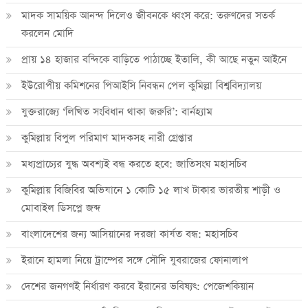
মাদক সাময়িক আনন্দ দিলেও জীবনকে ধ্বংস করে: তরুণদের সতর্ক
করলেন মোদি
প্রায় ১৪ হাজার বন্দিকে বাড়িতে পাঠাচ্ছে ইতালি, কী আছে নতুন আইনে
ইউরোপীয় কমিশনের পিআইসি নিবন্ধন পেল কুমিল্লা বিশ্ববিদ্যালয়
যুক্তরাজ্যে ‘লিখিত সংবিধান থাকা জরুরি’: বার্নহ্যাম
কুমিল্লায় বিপুল পরিমাণ মাদকসহ নারী গ্রেপ্তার
মধ্যপ্রাচ্যের যুদ্ধ অবশ্যই বন্ধ করতে হবে: জাতিসংঘ মহাসচিব
কুমিল্লায় বিজিবির অভিযানে ১ কোটি ১৫ লাখ টাকার ভারতীয় শাড়ী ও
মোবাইল ডিসপ্লে জব্দ
বাংলাদেশের জন্য আসিয়ানের দরজা কার্যত বন্ধ: মহাসচিব
ইরানে হামলা নিয়ে ট্রাম্পের সঙ্গে সৌদি যুবরাজের ফোনালাপ
দেশের জনগণই নির্ধারণ করবে ইরানের ভবিষ্যৎ: পেজেশকিয়ান