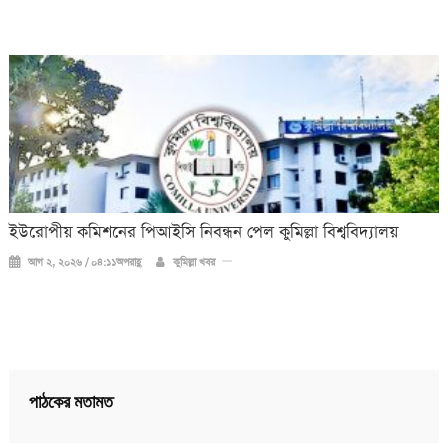
ইউরোপীয় কমিশনের পিআইসি নিবন্ধন পেল কুমিল্লা বিশ্ববিদ্যালয়
আগ ২, ২০২৬ / ০৪:১১অপরাহ্ণ
কুমিল্লা খবর
পাঠকের মতামত