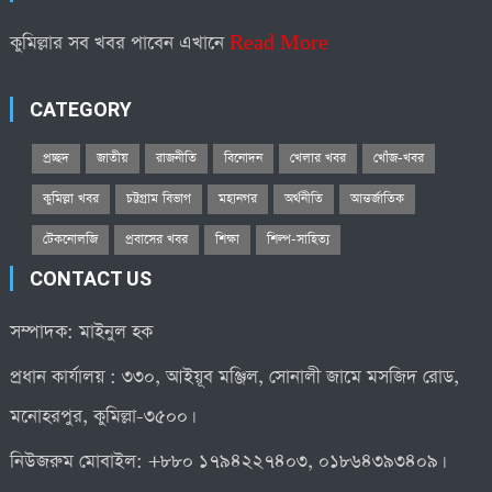
কুমিল্লার সব খবর পাবেন এখানে
Read More
CATEGORY
প্রচ্ছদ
জাতীয়
রাজনীতি
বিনোদন
খেলার খবর
খোঁজ-খবর
কুমিল্লা খবর
চট্টগ্রাম বিভাগ
মহানগর
অর্থনীতি
আন্তর্জাতিক
টেকনোলজি
প্রবাসের খবর
শিক্ষা
শিল্প-সাহিত্য
CONTACT US
সম্পাদক: মাইনুল হক
প্রধান কার্যালয় : ৩৩০, আইয়ূব মঞ্জিল, সোনালী জামে মসজিদ রোড,
মনোহরপুর, কুমিল্লা-৩৫০০।
নিউজরুম মোবাইল: +৮৮০ ১৭৯৪২২৭৪০৩, ০১৮৬৪৩৯৩৪০৯।