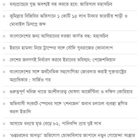
মধ্যপ্রাচ্যের যুদ্ধ অবশ্যই বন্ধ করতে হবে: জাতিসংঘ মহাসচিব
কুমিল্লায় বিজিবির অভিযানে ১ কোটি ১৫ লাখ টাকার ভারতীয় শাড়ী ও
মোবাইল ডিসপ্লে জব্দ
বাংলাদেশের জন্য আসিয়ানের দরজা কার্যত বন্ধ: মহাসচিব
ইরানে হামলা নিয়ে ট্রাম্পের সঙ্গে সৌদি যুবরাজের ফোনালাপ
দেশের জনগণই নির্ধারণ করবে ইরানের ভবিষ্যৎ: পেজেশকিয়ান
বাংলাদেশের সঙ্গে অর্থনৈতিক সহযোগিতা জোরদার করাই যুক্তরাষ্ট্রের
অগ্রাধিকার : সার্জিও গর
গুরুত্বপূর্ণ খনিজ খাতে অংশীদারত্ব ঘোষণা আর্জেন্টিনা ও দক্ষিণ কোরিয়ার
অভিবাসী সংকটে স্পেনের সঙ্গে ‘শেনজেন’ অবাধ চলাচল ব্যবস্থা স্থগিত
করল ইতালি
আসামে বন্যায় মৃত বেড়ে ৮২, পানিবন্দি প্রায় দুই লাখ
‘গুপ্তচরদের আখড়া’ অভিযোগ মোকাবিলায় জাপানে নতুন গোয়েন্দা সংস্থার