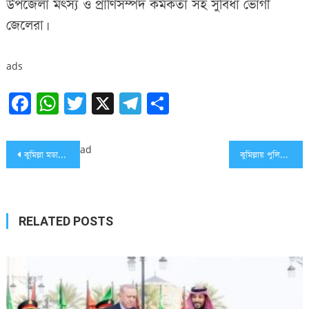
উপজেলা মৎস্য ও প্রাণিসম্পদ কর্মকর্তা সহ সুবিধা ভোগী
জেলেরা।
ads
Facebook
WhatsApp
Twitter
X
Telegram
Share
Post
ad
কুমিল্লা মডার্ন হাই স্কুলের এসএসসি -২০১৪ ব্যাচের মিলন মেলা অনুষ্ঠিত
কুমিল্লায় পুলিশের সাথে বন্দুকযুদ্ধে এক মাদক ব্যবসায়ী নিহত
navigation
RELATED POSTS