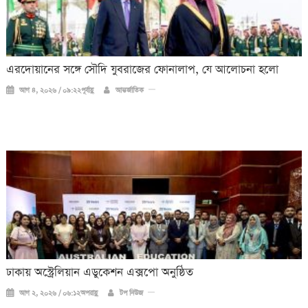
এরদোয়ানের সঙ্গে সৌদি যুবরাজের ফোনালাপ, যে আলোচনা হলো
আগ ৪, ২০২৬ / ০৯:২২পূর্বাহ্ণ
আন্তর্জাতিক
ঢাকায় অস্ট্রেলিয়ান এডুকেশন এক্সপো অনুষ্ঠিত
আগ ২, ২০২৬ / ০৬:১২অপরাহ্ণ
টপ নিউজ