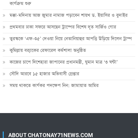
কার্যক্রম শুরু
মক্কা-মদিনায় আজ জুমার নামাজ পড়াবেন শায়খ ড. ইয়াসির ও বুদাইর
প্রথমবার ঢাকা সফরে আসছেন ট্রাম্পের বিশেষ দূত সার্জিও গোর
তুরস্ককে ‘এফ-৩৫’ দেওয়া নিয়ে নেতানিয়াহুর আপত্তি উড়িয়ে দিলেন ট্রাম্প
কুমিল্লায় ব্র‍্যাকের রেফারেল কর্মশালা অনুষ্ঠিত
কাজের চাপে দিশেহারা জাপানের প্রধানমন্ত্রী, ঘুমান মাত্র ‘৩ ঘণ্টা’
সৌদি আরবে ১৫ হাজার অভিবাসী গ্রেপ্তার
সময় থাকতে কার্যকর পদক্ষেপ নিন: জামায়াত আমির
ABOUT CHATONAY71NEWS.COM