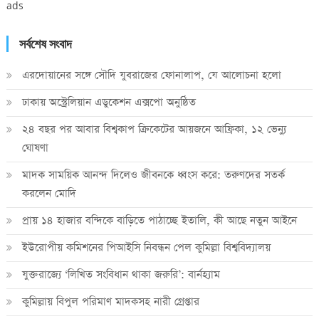
ads
সর্বশেষ সংবাদ
এরদোয়ানের সঙ্গে সৌদি যুবরাজের ফোনালাপ, যে আলোচনা হলো
ঢাকায় অস্ট্রেলিয়ান এডুকেশন এক্সপো অনুষ্ঠিত
২৪ বছর পর আবার বিশ্বকাপ ক্রিকে‌টের আয়জনে আফ্রিকা, ১২ ভেন্যু
ঘোষণা
মাদক সাময়িক আনন্দ দিলেও জীবনকে ধ্বংস করে: তরুণদের সতর্ক
করলেন মোদি
প্রায় ১৪ হাজার বন্দিকে বাড়িতে পাঠাচ্ছে ইতালি, কী আছে নতুন আইনে
ইউরোপীয় কমিশনের পিআইসি নিবন্ধন পেল কুমিল্লা বিশ্ববিদ্যালয়
যুক্তরাজ্যে ‘লিখিত সংবিধান থাকা জরুরি’: বার্নহ্যাম
কুমিল্লায় বিপুল পরিমাণ মাদকসহ নারী গ্রেপ্তার