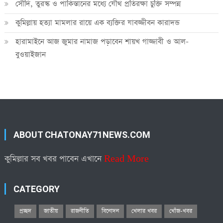
সৌদি, তুরস্ক ও পাকিস্তানের মধ্যে যৌথ প্রতিরক্ষা চুক্তি সম্পন্ন
কুমিল্লায় হত্যা মামলার রায়ে এক ব্যক্তির যাবজ্জীবন কারাদন্ড
হারামাইনে আজ জুমার নামাজ পড়াবেন শায়খ গাজ্জাবী ও আল-
বুওয়াইজান
ABOUT CHATONAY71NEWS.COM
কুমিল্লার সব খবর পাবেন এখানে
Read More
CATEGORY
প্রচ্ছদ
জাতীয়
রাজনীতি
বিনোদন
খেলার খবর
খোঁজ-খবর