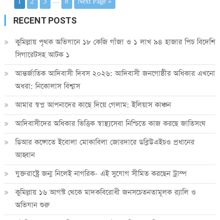
1
2
3
…
8
Next Page »
RECENT POSTS
কুমিল্লায় পৃথক অভিযানে ১৮ কেজি গাঁজা ও ১ লাখ ৯৪ হাজার পিচ বিদেশি
সিগারেটসহ আটক ১
আন্তর্জাতিক আদিবাসী দিবস ২০২৬: আদিবাসী জনগোষ্ঠীর অধিকার এখনো
অধরা: নিকোলাস বিশ্বাস
আমার স্বপ্ন আপনাদের কাছে দিয়ে গেলাম: ইলিয়াস কাঞ্চন
আদিবাসীদের অধিকার ভিত্তিক স্বাস্থ্যসেবা নিশ্চিতে কাজ করছে জাতিসংঘ
ডিআর কঙ্গোতে ইবোলা মোকাবিলা জোরদারে ডব্লিউএইচও প্রধানের
আহ্বান
যুক্তরাষ্ট্রে জন্ম নিলেই নাগরিক- এই সুযোগ সীমিত করছেন ট্রাম্প
কুমিল্লায় ১৬ আগস্ট থেকে মাদকবিরোধী জনসচেতনতামূলক র‍্যালি ও
অভিযান শুরু