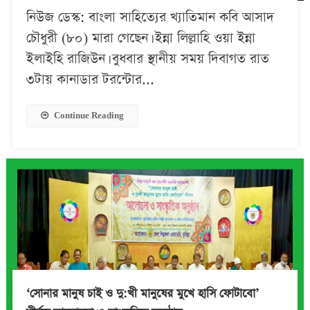
নিউজ ডেস্ক: বাংলা সাহিত্যের খ্যাতিমান কবি আসাদ
চৌধুরী (৮০) মারা গেছেন। ইন্না লিল্লাহি ওয়া ইন্না
ইলাইহি রাজিউন। বুধবার স্থানীয় সময় দিবাগত রাত
৩টায় কানাডার টরন্টোর...
Continue Reading
‘সোনার মানুষ চাই ও দু:খী মানুষের মুখে হাসি ফোটাবো’