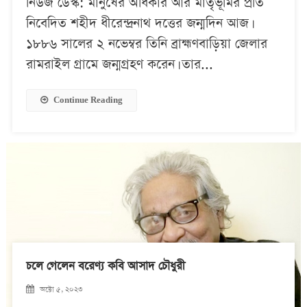
নিউজ ডেস্ক: মানুষের অধিকার আর মাতৃভূমির প্রতি
নিবেদিত শহীদ ধীরেন্দ্রনাথ দত্তের জন্মদিন আজ।
১৮৮৬ সালের ২ নভেম্বর তিনি ব্রাহ্মণবাড়িয়া জেলার
রামরাইল গ্রামে জন্মগ্রহণ করেন। তার...
Continue Reading
চলে গেলেন বরেণ্য কবি আসাদ চৌধুরী
অক্টো ৫, ২০২৩