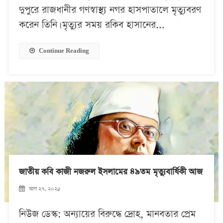
দুপুরে রাজধানীর গণস্বাস্থ্য নগর হাসপাতালে মৃত্যুবরণ
করেন তিনি। মৃত্যুর সময় রকিব হাসানের...
Continue Reading
জাতীয় কবি কাজী নজরুল ইসলামের ৪৯তম মৃত্যুবার্ষিকী আজ
আগ ২৭, ২০২৫
নিউজ ডেস্ক: অন্যায়ের বিরুদ্ধে দ্রোহ, মানবতার প্রেম