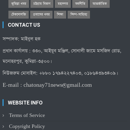
কুমিল্লা খবর
চট্টগ্রাম বিভাগ
মহানগর
অর্থনীতি
আন্তর্জাতিক
টেকনোলজি
প্রবাসের খবর
শিক্ষা
শিল্প-সাহিত্য
CONTACT US
সম্পাদক: মাইনুল হক
প্রধান কার্যালয় : ৩৩০, আইয়ূব মঞ্জিল, সোনালী জামে মসজিদ রোড,
মনোহরপুর, কুমিল্লা-৩৫০০।
নিউজরুম মোবাইল: +৮৮০ ১৭৯৪২২৭৪০৩, ০১৮৬৪৩৯৩৪০৯।
E-mail :
chatonay71news@gmail.com
WEBSITE INFO
Terms of Service
Copyright Policy