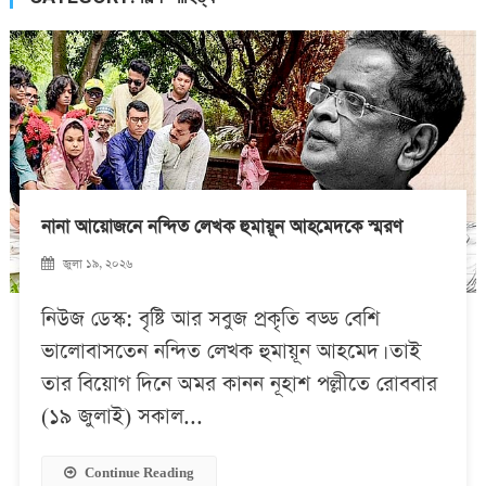
নানা আয়োজনে নন্দিত লেখক হুমায়ূন আহমেদকে স্মরণ
জুলা ১৯, ২০২৬
নিউজ ডেস্ক: বৃষ্টি আর সবুজ প্রকৃতি বড্ড বেশি
ভালোবাসতেন নন্দিত লেখক হুমায়ূন আহমেদ। তাই
তার বিয়োগ দিনে অমর কানন নূহাশ পল্লীতে রোববার
(১৯ জুলাই) সকাল...
Continue Reading