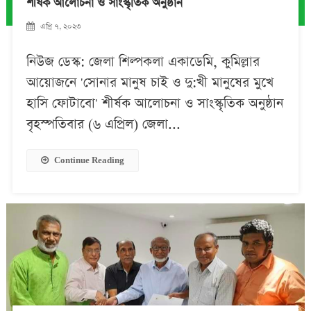
শীর্ষক আলোচনা ও সাংস্কৃতিক অনুষ্ঠান
এপ্রি ৭, ২০২৩
নিউজ ডেস্ক: জেলা শিল্পকলা একাডেমি, কুমিল্লার
আয়োজনে 'সোনার মানুষ চাই ও দু:খী মানুষের মুখে
হাসি ফোটাবো' শীর্ষক আলোচনা ও সাংস্কৃতিক অনুষ্ঠান
বৃহস্পতিবার (৬ এপ্রিল) জেলা...
Continue Reading