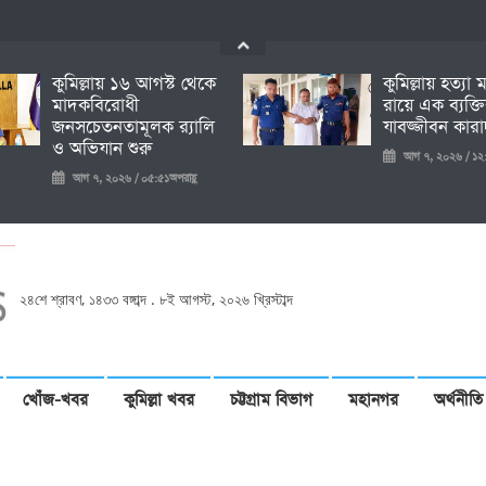
কুমিল্লায় ১৬ আগস্ট থেকে
কুমিল্লায় হত্যা
মাদকবিরোধী
রায়ে এক ব্যক্ত
জনসচেতনতামূলক র‍্যালি
যাবজ্জীবন কারাদ
ও অভিযান শুরু
আগ ৭, ২০২৬ / ১২:
আগ ৭, ২০২৬ / ০৫:৫১অপরাহ্ণ
২৪শে শ্রাবণ, ১৪৩৩ বঙ্গাব্দ . ৮ই আগস্ট, ২০২৬ খ্রিস্টাব্দ
খোঁজ-খবর
কুমিল্লা খবর
চট্টগ্রাম বিভাগ
মহানগর
অর্থনীতি