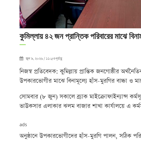
কুমিল্লায় ৪২ জন প্রান্তিক পরিবারের মাঝে বিনামূ
জুন ৯, ২০২৬ / ১১:৫৩পূর্বাহ্ণ
নিজস্ব প্রতিবেদক: কুমিল্লায় প্রান্তিক জনগোষ্ঠীর অর্থনৈত
উপকারভোগীর মাঝে বিনামূল্যে হাঁস-মুরগির বাচ্চা ও মাছ
সোমবার (৮ জুন) সকালে ব্র্যাক মাইক্রোফাইন্যান্স কর্ম
ভাউকসার এলাকার ঝলম বাজার শাখা কার্যালয়ে এ কর্ম
ads
অনুষ্ঠানে উপকারভোগীদের হাঁস-মুরগি পালন, সঠিক পরিচর