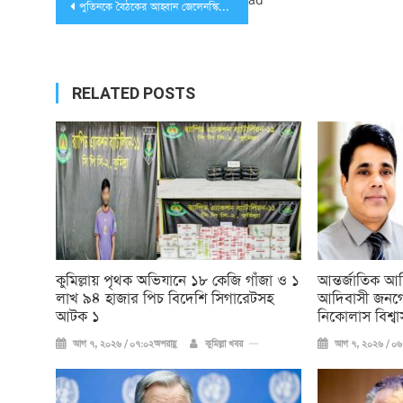
Post
পুতিনকে বৈঠকের আহ্বান জেলেনস্কির : সমর্থনে যুক্তরাজ্য, ফ্রান্স ও জার্মানি
navigation
RELATED POSTS
কুমিল্লায় পৃথক অভিযানে ১৮ কেজি গাঁজা ও ১
আন্তর্জাতিক আ
লাখ ৯৪ হাজার পিচ বিদেশি সিগারেটসহ
আদিবাসী জনগো
আটক ১
নিকোলাস বিশ্বা
আগ ৭, ২০২৬ / ০৭:০২অপরাহ্ণ
কুমিল্লা খবর
আগ ৭, ২০২৬ / ০৬: