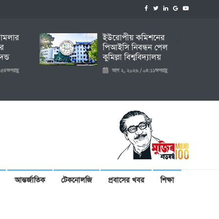
 মামলার
ইউরোপীয় কমিশনের
//
ির
পিআইসি নিবন্ধন পেল
ন্ড
কুমিল্লা বিশ্ববিদ্যালয়
৫৪অপরাহ্ণ
আগ ২, ২০২৬ / ০৪:১১অপরাহ্ণ
আন্তর্জাতিক
টেকনোলজি
প্রবাসের খবর
শিক্ষা