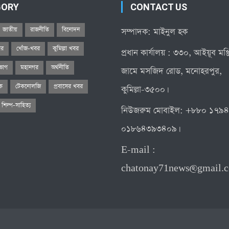
GORY
CONTACT US
জাতীয়
রাজনীতি
বিনোদন
সম্পাদক: মাইনুল হক
বর
খোঁজ-খবর
কুমিল্লা খবর
প্রধান কার্যালয় : ৩৩০, আইয়ূব মঞ
িভাগ
মহানগর
অর্থনীতি
জামে মসজিদ রোড, মনোহরপুর,
িক
টেকনোলজি
প্রবাসের খবর
কুমিল্লা-৩৫০০।
শিল্প-সাহিত্য
নিউজরুম মোবাইল: +৮৮০ ১৭৯
০১৮৬৪৩৯৩৪০৯।
E-mail :
chatonay71news@gmail.