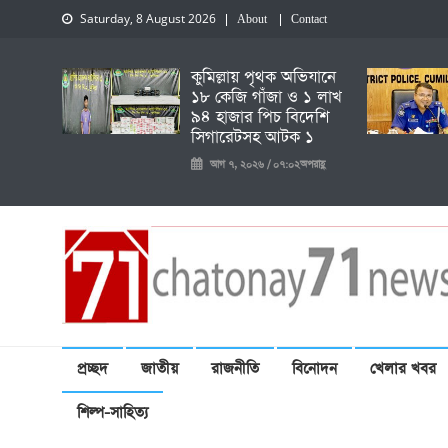
Saturday, 8 August 2026
About
Contact
কুমিল্লায় পৃথক অভিযানে
১৮ কেজি গাঁজা ও ১ লাখ
৯৪ হাজার পিচ বিদেশি
সিগারেটসহ আটক ১
আগ ৭, ২০২৬ / ০৭:০২অপরাহ্ণ
চেতনায় একাত্তর নিউজ
প্রচ্ছদ
জাতীয়
রাজনীতি
বিনোদন
খেলার খবর
শিল্প-সাহিত্য