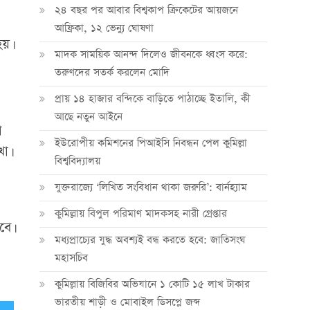
২৪ বছর পর আবার বিশ্বকাপ ক্রিকে‌টের আয়জনে
আফ্রিকা, ১২ ভেন্যু ঘোষণা
য়।
মাদক সাময়িক আনন্দ দিলেও জীবনকে ধ্বংস করে:
তরুণদের সতর্ক করলেন মোদি
প্রায় ১৪ হাজার বন্দিকে বাড়িতে পাঠাচ্ছে ইতালি, কী
আছে নতুন আইনে
া
ইউরোপীয় কমিশনের পিআইসি নিবন্ধন পেল কুমিল্লা
খা।
বিশ্ববিদ্যালয়
যুক্তরাজ্যে ‘লিখিত সংবিধান থাকা জরুরি’: বার্নহ্যাম
কুমিল্লায় বিপুল পরিমাণ মাদকসহ নারী গ্রেপ্তার
বে।
মধ্যপ্রাচ্যের যুদ্ধ অবশ্যই বন্ধ করতে হবে: জাতিসংঘ
মহাসচিব
কুমিল্লায় বিজিবির অভিযানে ১ কোটি ১৫ লাখ টাকার
ভারতীয় শাড়ী ও মোবাইল ডিসপ্লে জব্দ