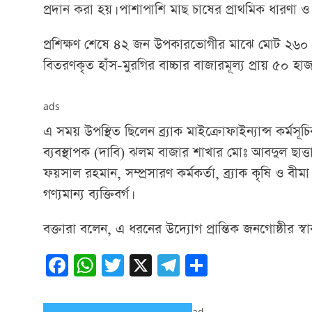
প্রদান করা হয়। পাশাপাশি মাছ চাষের প্রাথমিক ধারণা ও পু
প্রশিক্ষণ শেষে ৪২ জন উপকারভোগীর মাঝে মোট ২৬০ টি
বিতরণকৃত হাঁস-মুরগির বাচ্চার বাজারমূল্য প্রায় ৫০ হা
ads
এ সময় উপস্থিত ছিলেন ব্র্যাক মাইক্রোফাইন্যান্স কর্মস
ব্যবস্থাপক (দাবি) ঝলম বাজার শাখার মোঃ আবদুল ছাত্তা
ফয়সাল রহমান, সম্প্রসারণ কর্মকর্তা, ব্র্যাক কৃষি ও বীমা
গণ্যমান্য ব্যক্তিবর্গ।
বক্তারা বলেন, এ ধরনের উদ্যোগ প্রান্তিক জনগোষ্ঠীর স্বাব
Facebook
WhatsApp
Twitter
X
Telegram
Share
ad