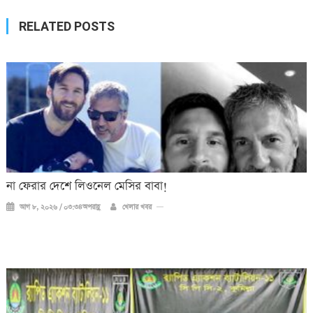
RELATED POSTS
না ফেরার দেশে লিওনেল মেসির বাবা!
আগ ৮, ২০২৬ / ০৩:৩৪অপরাহ্ণ
খেলার খবর