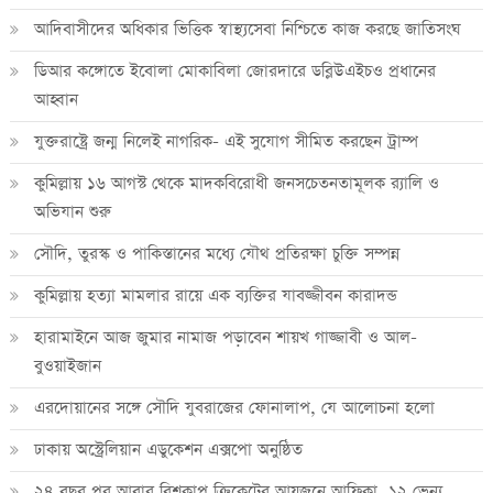
আদিবাসীদের অধিকার ভিত্তিক স্বাস্থ্যসেবা নিশ্চিতে কাজ করছে জাতিসংঘ
ডিআর কঙ্গোতে ইবোলা মোকাবিলা জোরদারে ডব্লিউএইচও প্রধানের
আহ্বান
যুক্তরাষ্ট্রে জন্ম নিলেই নাগরিক- এই সুযোগ সীমিত করছেন ট্রাম্প
কুমিল্লায় ১৬ আগস্ট থেকে মাদকবিরোধী জনসচেতনতামূলক র‍্যালি ও
অভিযান শুরু
সৌদি, তুরস্ক ও পাকিস্তানের মধ্যে যৌথ প্রতিরক্ষা চুক্তি সম্পন্ন
কুমিল্লায় হত্যা মামলার রায়ে এক ব্যক্তির যাবজ্জীবন কারাদন্ড
হারামাইনে আজ জুমার নামাজ পড়াবেন শায়খ গাজ্জাবী ও আল-
বুওয়াইজান
এরদোয়ানের সঙ্গে সৌদি যুবরাজের ফোনালাপ, যে আলোচনা হলো
ঢাকায় অস্ট্রেলিয়ান এডুকেশন এক্সপো অনুষ্ঠিত
২৪ বছর পর আবার বিশ্বকাপ ক্রিকে‌টের আয়জনে আফ্রিকা, ১২ ভেন্যু