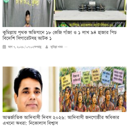
কুমিল্লায় পৃথক অভিযানে ১৮ কেজি গাঁজা ও ১ লাখ ৯৪ হাজার পিচ
বিদেশি সিগারেটসহ আটক ১
আগ ৭, ২০২৬ / ০৭:০২অপরাহ্ণ
কুমিল্লা খবর
আন্তর্জাতিক আদিবাসী দিবস ২০২৬: আদিবাসী জনগোষ্ঠীর অধিকার
এখনো অধরা: নিকোলাস বিশ্বাস