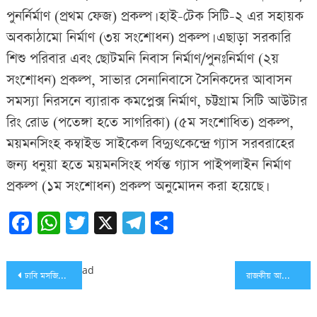
পুনর্নির্মাণ (প্রথম ফেজ) প্রকল্প। হাই-টেক সিটি-২ এর সহায়ক
অবকাঠামো নির্মাণ (৩য় সংশোধন) প্রকল্প। এছাড়া সরকারি
শিশু পরিবার এবং ছোটমনি নিবাস নির্মাণ/পুনঃনির্মাণ (২য়
সংশোধন) প্রকল্প, সাভার সেনানিবাসে সৈনিকদের আবাসন
সমস্যা নিরসনে ব্যারাক কমপ্লেক্স নির্মাণ, চট্টগ্রাম সিটি আউটার
রিং রোড (পতেঙ্গা হতে সাগরিকা) (৫ম সংশোধিত) প্রকল্প,
ময়মনসিংহ কম্বাইন্ড সাইকেল বিদ্যুৎকেন্দ্রে গ্যাস সরবরাহের
জন্য ধনুয়া হতে ময়মনসিংহ পর্যন্ত গ্যাস পাইপলাইন নির্মাণ
প্রকল্প (১ম সংশোধন) প্রকল্প অনুমোদন করা হয়েছে।
Facebook
WhatsApp
Twitter
X
Telegram
Share
Post
ad
ঢাবি মসজিদে সাদিক কায়েমের বিয়ে, উপস্থিত ছিলেন জামায়াত আমির
রাজকীয় আয়োজনে ব্রিটিশ পার্লামেন্টের অধিবেশন উদ্বোধন
navigation