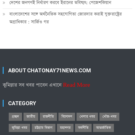
দেশের জনগণই নির্ধারণ করবে ইরানের ভবিষ্যৎ: পেজেশকিয়ান
বাংলাদেশের সঙ্গে অর্থনৈতিক সহযোগিতা জোরদার করাই যুক্তরাষ্ট্রের
অগ্রাধিকার : সার্জিও গর
ABOUT CHATONAY71NEWS.COM
কুমিল্লার সব খবর পাবেন এখানে
Read More
CATEGORY
প্রচ্ছদ
জাতীয়
রাজনীতি
বিনোদন
খেলার খবর
খোঁজ-খবর
কুমিল্লা খবর
চট্টগ্রাম বিভাগ
মহানগর
অর্থনীতি
আন্তর্জাতিক