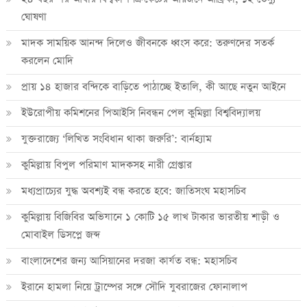
ঘোষণা
মাদক সাময়িক আনন্দ দিলেও জীবনকে ধ্বংস করে: তরুণদের সতর্ক
করলেন মোদি
প্রায় ১৪ হাজার বন্দিকে বাড়িতে পাঠাচ্ছে ইতালি, কী আছে নতুন আইনে
ইউরোপীয় কমিশনের পিআইসি নিবন্ধন পেল কুমিল্লা বিশ্ববিদ্যালয়
যুক্তরাজ্যে ‘লিখিত সংবিধান থাকা জরুরি’: বার্নহ্যাম
কুমিল্লায় বিপুল পরিমাণ মাদকসহ নারী গ্রেপ্তার
মধ্যপ্রাচ্যের যুদ্ধ অবশ্যই বন্ধ করতে হবে: জাতিসংঘ মহাসচিব
কুমিল্লায় বিজিবির অভিযানে ১ কোটি ১৫ লাখ টাকার ভারতীয় শাড়ী ও
মোবাইল ডিসপ্লে জব্দ
বাংলাদেশের জন্য আসিয়ানের দরজা কার্যত বন্ধ: মহাসচিব
ইরানে হামলা নিয়ে ট্রাম্পের সঙ্গে সৌদি যুবরাজের ফোনালাপ