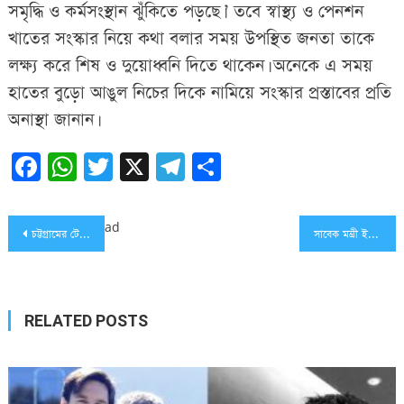
সমৃদ্ধি ও কর্মসংস্থান ঝুঁকিতে পড়ছে।’ তবে স্বাস্থ্য ও পেনশন
খাতের সংস্কার নিয়ে কথা বলার সময় উপস্থিত জনতা তাকে
লক্ষ্য করে শিষ ও দুয়োধ্বনি দিতে থাকেন। অনেকে এ সময়
হাতের বুড়ো আঙুল নিচের দিকে নামিয়ে সংস্কার প্রস্তাবের প্রতি
অনাস্থা জানান।
Facebook
WhatsApp
Twitter
X
Telegram
Share
Post
ad
চট্টগ্রামের টেকসই উন্নয়নে জাপানের সহযোগিতা চাইলেন মেয়র শাহাদাত
সাবেক মন্ত্রী ইঞ্জিনিয়ার মোশাররফ হোসেন মারা গেছেন
navigation
RELATED POSTS