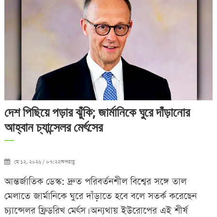
দেশ পিছিয়ে পড়ার ঝুঁকি; জার্মানিকে ঘুরে দাঁড়ানোর
আহ্বান চ্যান্সেলর মের্ৎসের
মে ১২, ২০২৬ / ০৭:২২অপরাহ্ণ
আন্তর্জাতিক ডেস্ক: দ্রুত পরিবর্তনশীল বিশ্বের সঙ্গে তাল
মেলাতে জার্মানিকে ঘুরে দাঁড়াতে হবে বলে সতর্ক করেছেন
চ্যান্সেলর ফ্রিডরিখ মের্ৎস। অন্যথায় ইউরোপের এই শীর্ষ