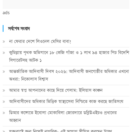
ads
সর্বশেষ সংবাদ
না ফেরার দেশে লিওনেল মেসির বাবা!
কুমিল্লায় পৃথক অভিযানে ১৮ কেজি গাঁজা ও ১ লাখ ৯৪ হাজার পিচ বিদেশি
সিগারেটসহ আটক ১
আন্তর্জাতিক আদিবাসী দিবস ২০২৬: আদিবাসী জনগোষ্ঠীর অধিকার এখনো
অধরা: নিকোলাস বিশ্বাস
আমার স্বপ্ন আপনাদের কাছে দিয়ে গেলাম: ইলিয়াস কাঞ্চন
আদিবাসীদের অধিকার ভিত্তিক স্বাস্থ্যসেবা নিশ্চিতে কাজ করছে জাতিসংঘ
ডিআর কঙ্গোতে ইবোলা মোকাবিলা জোরদারে ডব্লিউএইচও প্রধানের
আহ্বান
যুক্তরাষ্ট্রে জন্ম নিলেই নাগরিক- এই সুযোগ সীমিত করছেন ট্রাম্প