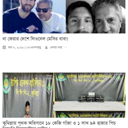
না ফেরার দেশে লিওনেল মেসির বাবা!
আগ ৮, ২০২৬ / ০৩:৩৪অপরাহ্ণ
খেলার খবর
কুমিল্লায় পৃথক অভিযানে ১৮ কেজি গাঁজা ও ১ লাখ ৯৪ হাজার পিচ