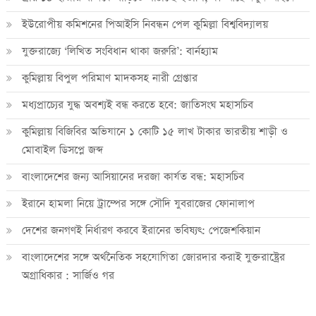
ইউরোপীয় কমিশনের পিআইসি নিবন্ধন পেল কুমিল্লা বিশ্ববিদ্যালয়
যুক্তরাজ্যে ‘লিখিত সংবিধান থাকা জরুরি’: বার্নহ্যাম
কুমিল্লায় বিপুল পরিমাণ মাদকসহ নারী গ্রেপ্তার
মধ্যপ্রাচ্যের যুদ্ধ অবশ্যই বন্ধ করতে হবে: জাতিসংঘ মহাসচিব
কুমিল্লায় বিজিবির অভিযানে ১ কোটি ১৫ লাখ টাকার ভারতীয় শাড়ী ও
মোবাইল ডিসপ্লে জব্দ
বাংলাদেশের জন্য আসিয়ানের দরজা কার্যত বন্ধ: মহাসচিব
ইরানে হামলা নিয়ে ট্রাম্পের সঙ্গে সৌদি যুবরাজের ফোনালাপ
দেশের জনগণই নির্ধারণ করবে ইরানের ভবিষ্যৎ: পেজেশকিয়ান
বাংলাদেশের সঙ্গে অর্থনৈতিক সহযোগিতা জোরদার করাই যুক্তরাষ্ট্রের
অগ্রাধিকার : সার্জিও গর