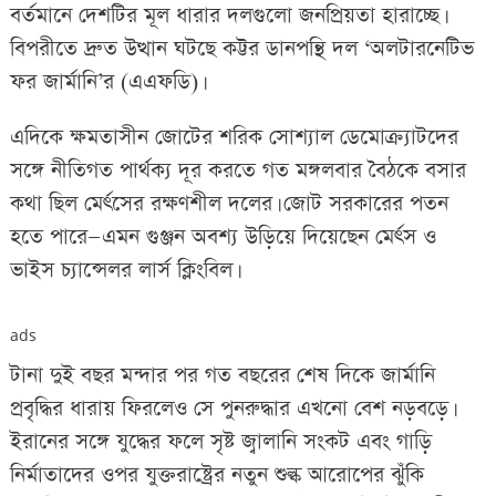
বর্তমানে দেশটির মূল ধারার দলগুলো জনপ্রিয়তা হারাচ্ছে।
বিপরীতে দ্রুত উত্থান ঘটছে কট্টর ডানপন্থি দল ‘অলটারনেটিভ
ফর জার্মানি’র (এএফডি)।
এদিকে ক্ষমতাসীন জোটের শরিক সোশ্যাল ডেমোক্র্যাটদের
সঙ্গে নীতিগত পার্থক্য দূর করতে গত মঙ্গলবার বৈঠকে বসার
কথা ছিল মের্ৎসের রক্ষণশীল দলের। জোট সরকারের পতন
হতে পারে—এমন গুঞ্জন অবশ্য উড়িয়ে দিয়েছেন মের্ৎস ও
ভাইস চ্যান্সেলর লার্স ক্লিংবিল।
ads
টানা দুই বছর মন্দার পর গত বছরের শেষ দিকে জার্মানি
প্রবৃদ্ধির ধারায় ফিরলেও সে পুনরুদ্ধার এখনো বেশ নড়বড়ে।
ইরানের সঙ্গে যুদ্ধের ফলে সৃষ্ট জ্বালানি সংকট এবং গাড়ি
নির্মাতাদের ওপর যুক্তরাষ্ট্রের নতুন শুল্ক আরোপের ঝুঁকি