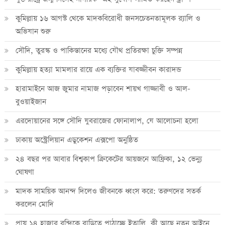
কুমিল্লায় ১৬ আগস্ট থেকে মাদকবিরোধী জনসচেতনতামূলক র‍্যালি ও
অভিযান শুরু
সৌদি, তুরস্ক ও পাকিস্তানের মধ্যে যৌথ প্রতিরক্ষা চুক্তি সম্পন্ন
কুমিল্লায় হত্যা মামলার রায়ে এক ব্যক্তির যাবজ্জীবন কারাদন্ড
হারামাইনে আজ জুমার নামাজ পড়াবেন শায়খ গাজ্জাবী ও আল-
বুওয়াইজান
এরদোয়ানের সঙ্গে সৌদি যুবরাজের ফোনালাপ, যে আলোচনা হলো
ঢাকায় অস্ট্রেলিয়ান এডুকেশন এক্সপো অনুষ্ঠিত
২৪ বছর পর আবার বিশ্বকাপ ক্রিকে‌টের আয়জনে আফ্রিকা, ১২ ভেন্যু
ঘোষণা
মাদক সাময়িক আনন্দ দিলেও জীবনকে ধ্বংস করে: তরুণদের সতর্ক
করলেন মোদি
প্রায় ১৪ হাজার বন্দিকে বাড়িতে পাঠাচ্ছে ইতালি, কী আছে নতুন আইনে