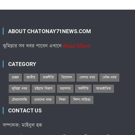
ABOUT CHATONAY71NEWS.COM
কুমিল্লার সব খবর পাবেন এখানে
Read More
CATEGORY
প্রচ্ছদ
জাতীয়
রাজনীতি
বিনোদন
খেলার খবর
খোঁজ-খবর
কুমিল্লা খবর
চট্টগ্রাম বিভাগ
মহানগর
অর্থনীতি
আন্তর্জাতিক
টেকনোলজি
প্রবাসের খবর
শিক্ষা
শিল্প-সাহিত্য
CONTACT US
সম্পাদক: মাইনুল হক