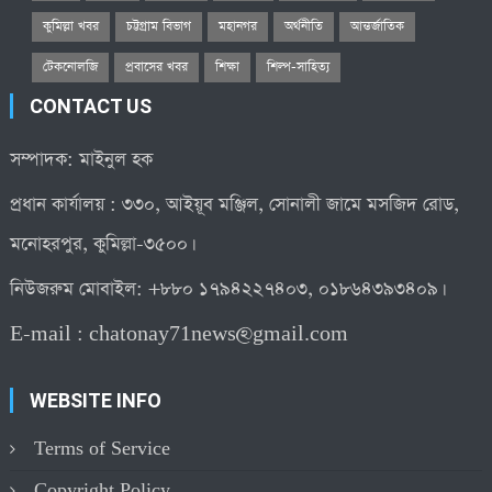
কুমিল্লা খবর
চট্টগ্রাম বিভাগ
মহানগর
অর্থনীতি
আন্তর্জাতিক
টেকনোলজি
প্রবাসের খবর
শিক্ষা
শিল্প-সাহিত্য
CONTACT US
সম্পাদক: মাইনুল হক
প্রধান কার্যালয় : ৩৩০, আইয়ূব মঞ্জিল, সোনালী জামে মসজিদ রোড,
মনোহরপুর, কুমিল্লা-৩৫০০।
নিউজরুম মোবাইল: +৮৮০ ১৭৯৪২২৭৪০৩, ০১৮৬৪৩৯৩৪০৯।
E-mail :
chatonay71news@gmail.com
WEBSITE INFO
Terms of Service
Copyright Policy