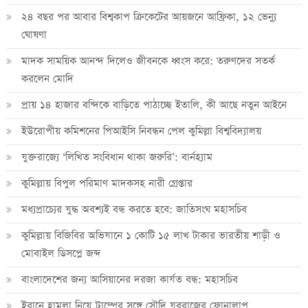
২৪ বছর পর আবার বিশ্বকাপ ক্রিকে‌টের আয়জনে আফ্রিকা, ১২ ভেন্যু
ঘোষণা
মাদক সাময়িক আনন্দ দিলেও জীবনকে ধ্বংস করে: তরুণদের সতর্ক
করলেন মোদি
প্রায় ১৪ হাজার বন্দিকে বাড়িতে পাঠাচ্ছে ইতালি, কী আছে নতুন আইনে
ইউরোপীয় কমিশনের পিআইসি নিবন্ধন পেল কুমিল্লা বিশ্ববিদ্যালয়
যুক্তরাজ্যে ‘লিখিত সংবিধান থাকা জরুরি’: বার্নহ্যাম
কুমিল্লায় বিপুল পরিমাণ মাদকসহ নারী গ্রেপ্তার
মধ্যপ্রাচ্যের যুদ্ধ অবশ্যই বন্ধ করতে হবে: জাতিসংঘ মহাসচিব
কুমিল্লায় বিজিবির অভিযানে ১ কোটি ১৫ লাখ টাকার ভারতীয় শাড়ী ও
মোবাইল ডিসপ্লে জব্দ
বাংলাদেশের জন্য আসিয়ানের দরজা কার্যত বন্ধ: মহাসচিব
ইরানে হামলা নিয়ে ট্রাম্পের সঙ্গে সৌদি যুবরাজের ফোনালাপ