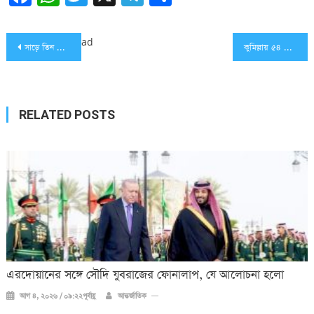
Post
ad
সাড়ে তিন হাজার কি.মি দূরে আঘাত হানার মিসাইলের পরীক্ষা চালাল ভারত
কুমিল্লায় ৫৪ লাখ টাকার মাদকদ্রব্য আটক
navigation
RELATED POSTS
এরদোয়ানের সঙ্গে সৌদি যুবরাজের ফোনালাপ, যে আলোচনা হলো
আগ ৪, ২০২৬ / ০৯:২২পূর্বাহ্ণ
আন্তর্জাতিক