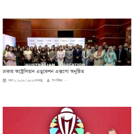
ঢাকায় অস্ট্রেলিয়ান এডুকেশন এক্সপো অনুষ্ঠিত
আগ ২, ২০২৬ / ০৬:১২অপরাহ্ণ
টপ নিউজ