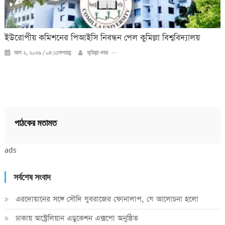
ইউরোপীয় কমিশনের পিআইসি নিবন্ধন পেল কুমিল্লা বিশ্ববিদ্যালয়
আগ ২, ২০২৬ / ০৪:১১অপরাহ্ণ
কুমিল্লা খবর
পাঠকের মতামত
ads
সর্বশেষ সংবাদ
এরদোয়ানের সঙ্গে সৌদি যুবরাজের ফোনালাপ, যে আলোচনা হলো
ঢাকায় অস্ট্রেলিয়ান এডুকেশন এক্সপো অনুষ্ঠিত