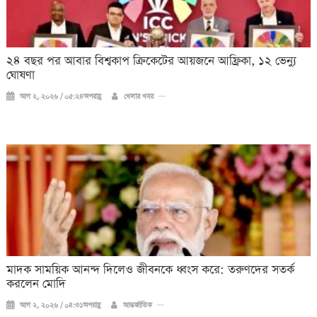
২৪ বছর পর আবার বিশ্বকাপ ক্রিকে‌টের আয়জনে আফ্রিকা, ১২ ভেন্যু
ঘোষণা
আগ ২, ২০২৬ / ০৫:২৪অপরাহ্ণ
খেলার খবর
মাদক সাময়িক আনন্দ দিলেও জীবনকে ধ্বংস করে: তরুণদের সতর্ক
করলেন মোদি
আগ ২, ২০২৬ / ০৪:৩১অপরাহ্ণ
আন্তর্জাতিক