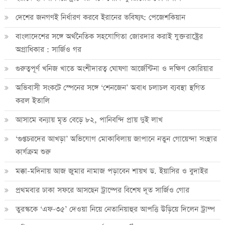
দেশের জনগণই নির্ধারণ করবে ইরানের ভবিষ্যৎ: পেজেশকিয়ান
বাংলাদেশের সঙ্গে অর্থনৈতিক সহযোগিতা জোরদার করাই যুক্তরাষ্ট্রের
অগ্রাধিকার : সার্জিও গর
গুরুত্বপূর্ণ খনিজ খাতে অংশীদারত্ব ঘোষণা আর্জেন্টিনা ও দক্ষিণ কোরিয়ার
অভিবাসী সংকটে স্পেনের সঙ্গে ‘শেনজেন’ অবাধ চলাচল ব্যবস্থা স্থগিত
করল ইতালি
আসামে বন্যায় মৃত বেড়ে ৮২, পানিবন্দি প্রায় দুই লাখ
‘গুপ্তচরদের আখড়া’ অভিযোগ মোকাবিলায় জাপানে নতুন গোয়েন্দা সংস্থার
কার্যক্রম শুরু
মক্কা-মদিনায় আজ জুমার নামাজ পড়াবেন শায়খ ড. ইয়াসির ও বুদাইর
প্রথমবার ঢাকা সফরে আসছেন ট্রাম্পের বিশেষ দূত সার্জিও গোর
তুরস্ককে ‘এফ-৩৫’ দেওয়া নিয়ে নেতানিয়াহুর আপত্তি উড়িয়ে দিলেন ট্রাম্প