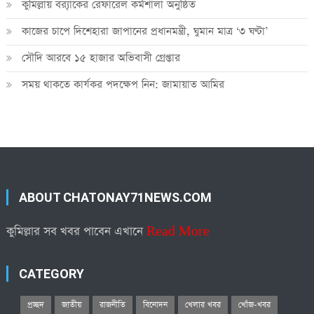
কুমিল্লায় ব্র‍্যাকের রেফারেল কর্মশালা অনুষ্ঠিত
কাজের চাপে দিশেহারা জাপানের প্রধানমন্ত্রী, ঘুমান মাত্র ‘৩ ঘণ্টা’
সৌদি আরবে ১৫ হাজার অভিবাসী গ্রেপ্তার
সময় থাকতে কার্যকর পদক্ষেপ নিন: জামায়াত আমির
ABOUT CHATONAY71NEWS.COM
কুমিল্লার সব খবর পাবেন এখানে
Read More
CATEGORY
প্রচ্ছদ
জাতীয়
রাজনীতি
বিনোদন
খেলার খবর
খোঁজ-খবর