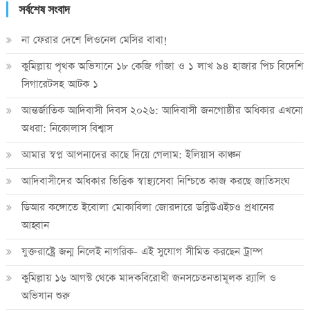
সর্বশেষ সংবাদ
না ফেরার দেশে লিওনেল মেসির বাবা!
কুমিল্লায় পৃথক অভিযানে ১৮ কেজি গাঁজা ও ১ লাখ ৯৪ হাজার পিচ বিদেশি
সিগারেটসহ আটক ১
আন্তর্জাতিক আদিবাসী দিবস ২০২৬: আদিবাসী জনগোষ্ঠীর অধিকার এখনো
অধরা: নিকোলাস বিশ্বাস
আমার স্বপ্ন আপনাদের কাছে দিয়ে গেলাম: ইলিয়াস কাঞ্চন
আদিবাসীদের অধিকার ভিত্তিক স্বাস্থ্যসেবা নিশ্চিতে কাজ করছে জাতিসংঘ
ডিআর কঙ্গোতে ইবোলা মোকাবিলা জোরদারে ডব্লিউএইচও প্রধানের
আহ্বান
যুক্তরাষ্ট্রে জন্ম নিলেই নাগরিক- এই সুযোগ সীমিত করছেন ট্রাম্প
কুমিল্লায় ১৬ আগস্ট থেকে মাদকবিরোধী জনসচেতনতামূলক র‍্যালি ও
অভিযান শুরু