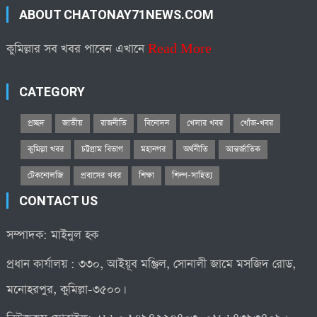
ABOUT CHATONAY71NEWS.COM
কুমিল্লার সব খবর পাবেন এখানে
Read More
CATEGORY
প্রচ্ছদ
জাতীয়
রাজনীতি
বিনোদন
খেলার খবর
খোঁজ-খবর
কুমিল্লা খবর
চট্টগ্রাম বিভাগ
মহানগর
অর্থনীতি
আন্তর্জাতিক
টেকনোলজি
প্রবাসের খবর
শিক্ষা
শিল্প-সাহিত্য
CONTACT US
সম্পাদক: মাইনুল হক
প্রধান কার্যালয় : ৩৩০, আইয়ূব মঞ্জিল, সোনালী জামে মসজিদ রোড,
মনোহরপুর, কুমিল্লা-৩৫০০।