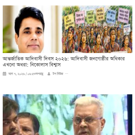
আন্তর্জাতিক আদিবাসী দিবস ২০২৬: আদিবাসী জনগোষ্ঠীর অধিকার
এখনো অধরা: নিকোলাস বিশ্বাস
আগ ৭, ২০২৬ / ০৬:৫৩অপরাহ্ণ
টপ নিউজ