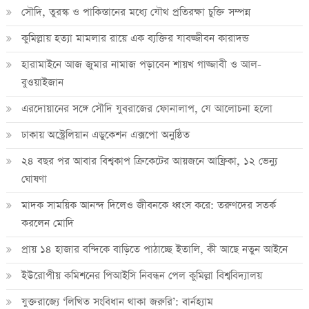
সৌদি, তুরস্ক ও পাকিস্তানের মধ্যে যৌথ প্রতিরক্ষা চুক্তি সম্পন্ন
কুমিল্লায় হত্যা মামলার রায়ে এক ব্যক্তির যাবজ্জীবন কারাদন্ড
হারামাইনে আজ জুমার নামাজ পড়াবেন শায়খ গাজ্জাবী ও আল-
বুওয়াইজান
এরদোয়ানের সঙ্গে সৌদি যুবরাজের ফোনালাপ, যে আলোচনা হলো
ঢাকায় অস্ট্রেলিয়ান এডুকেশন এক্সপো অনুষ্ঠিত
২৪ বছর পর আবার বিশ্বকাপ ক্রিকে‌টের আয়জনে আফ্রিকা, ১২ ভেন্যু
ঘোষণা
মাদক সাময়িক আনন্দ দিলেও জীবনকে ধ্বংস করে: তরুণদের সতর্ক
করলেন মোদি
প্রায় ১৪ হাজার বন্দিকে বাড়িতে পাঠাচ্ছে ইতালি, কী আছে নতুন আইনে
ইউরোপীয় কমিশনের পিআইসি নিবন্ধন পেল কুমিল্লা বিশ্ববিদ্যালয়
যুক্তরাজ্যে ‘লিখিত সংবিধান থাকা জরুরি’: বার্নহ্যাম