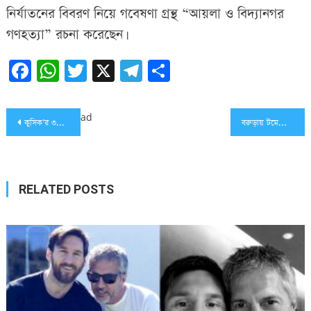
নির্যাতনের বিবরণ নিয়ে গবেষণা গ্রন্থ “আয়লা ও বিদ্যানগর
গণহত্যা” রচনা করেছেন।
Facebook
WhatsApp
Twitter
X
Telegram
Share
Post
ad
কুসিক’র ৩নং ওয়ার্ডে ১ হাজার শীতার্থদের মাঝে কম্বল বিতরণ
বরুড়ায় টমেটো ক্ষেত থেকে যুবতীর মরদেহ উদ্ধার
navigation
RELATED POSTS