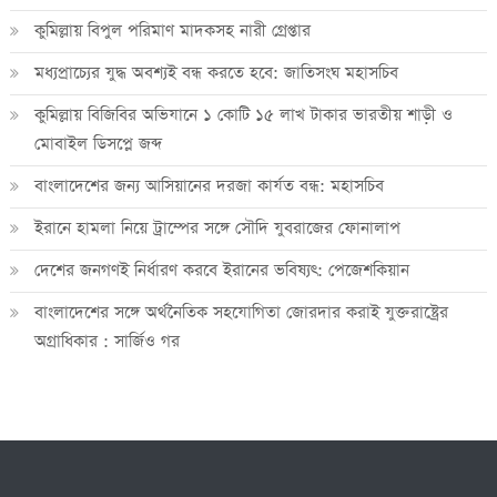
কুমিল্লায় বিপুল পরিমাণ মাদকসহ নারী গ্রেপ্তার
মধ্যপ্রাচ্যের যুদ্ধ অবশ্যই বন্ধ করতে হবে: জাতিসংঘ মহাসচিব
কুমিল্লায় বিজিবির অভিযানে ১ কোটি ১৫ লাখ টাকার ভারতীয় শাড়ী ও
মোবাইল ডিসপ্লে জব্দ
বাংলাদেশের জন্য আসিয়ানের দরজা কার্যত বন্ধ: মহাসচিব
ইরানে হামলা নিয়ে ট্রাম্পের সঙ্গে সৌদি যুবরাজের ফোনালাপ
দেশের জনগণই নির্ধারণ করবে ইরানের ভবিষ্যৎ: পেজেশকিয়ান
বাংলাদেশের সঙ্গে অর্থনৈতিক সহযোগিতা জোরদার করাই যুক্তরাষ্ট্রের
অগ্রাধিকার : সার্জিও গর