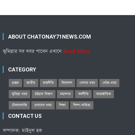
ABOUT CHATONAY71NEWS.COM
কুমিল্লার সব খবর পাবেন এখানে
Read More
CATEGORY
প্রচ্ছদ
জাতীয়
রাজনীতি
বিনোদন
খেলার খবর
খোঁজ-খবর
কুমিল্লা খবর
চট্টগ্রাম বিভাগ
মহানগর
অর্থনীতি
আন্তর্জাতিক
টেকনোলজি
প্রবাসের খবর
শিক্ষা
শিল্প-সাহিত্য
CONTACT US
সম্পাদক: মাইনুল হক