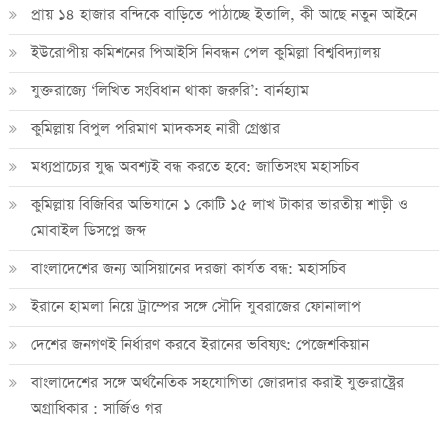
প্রায় ১৪ হাজার বন্দিকে বাড়িতে পাঠাচ্ছে ইতালি, কী আছে নতুন আইনে
ইউরোপীয় কমিশনের পিআইসি নিবন্ধন পেল কুমিল্লা বিশ্ববিদ্যালয়
যুক্তরাজ্যে ‘লিখিত সংবিধান থাকা জরুরি’: বার্নহ্যাম
কুমিল্লায় বিপুল পরিমাণ মাদকসহ নারী গ্রেপ্তার
মধ্যপ্রাচ্যের যুদ্ধ অবশ্যই বন্ধ করতে হবে: জাতিসংঘ মহাসচিব
কুমিল্লায় বিজিবির অভিযানে ১ কোটি ১৫ লাখ টাকার ভারতীয় শাড়ী ও
মোবাইল ডিসপ্লে জব্দ
বাংলাদেশের জন্য আসিয়ানের দরজা কার্যত বন্ধ: মহাসচিব
ইরানে হামলা নিয়ে ট্রাম্পের সঙ্গে সৌদি যুবরাজের ফোনালাপ
দেশের জনগণই নির্ধারণ করবে ইরানের ভবিষ্যৎ: পেজেশকিয়ান
বাংলাদেশের সঙ্গে অর্থনৈতিক সহযোগিতা জোরদার করাই যুক্তরাষ্ট্রের
অগ্রাধিকার : সার্জিও গর