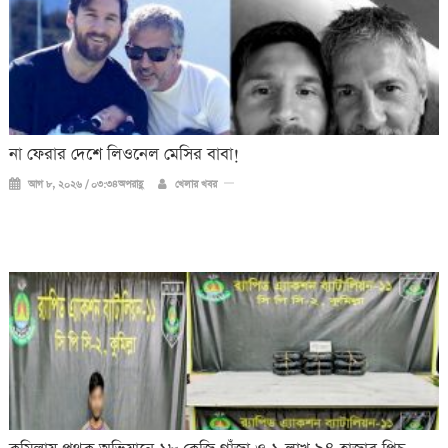
না ফেরার দেশে লিওনেল মেসির বাবা!
আগ ৮, ২০২৬ / ০৩:৩৪অপরাহ্ণ
খেলার খবর