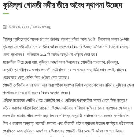
কুমিল্লা গোমতী নদীর তীরে অবৈধ স্থাপনা উচ্ছেদ
ডিসে ২৩, ২০১৯ / ১২:০৮অপরাহ্ণ
নিজস্ব প্রতিবেদক: অনেক জল্পপনা কল্পনার অবসান ঘটিয়ে আজ ২৩ ই ডিসেম্বর সকাল ১০টায়
কুমিল্লা গোমতী নদীর চরে ও তীরে অবৈধ স্থাপনার বিরুদ্ধে উচ্ছেদ অভিযান পরিচালনা করেছে
জেলা প্রশাসন। অভিযানে ১৩৯ টি অবৈধ অস্থাপনা গুড়িয়ে দেয়া হয়।
সরেজমিনে গিয়ে দেখা যায়, কুমিল্লা আদর্শ সদর উপজেলার গোমতীর পালপাড়া, চাঁওনপুর,
আড়াইওড়া শ্রীপুর এলাকায় গোমতী বেড়ীবাঁধ ও চর দখল করে গড়ে উঠা দোকানপাট, বাড়িঘর
বোল্ডোজার-ভেকু মেশিন দিয়ে গুড়িয়ে দেয়া হয়েছে।
গোমতী বেড়ীবাঁধ ও চর দখল করে যারা অবৈধ স্থাপনা নির্মাণ করেছে গতকাল রবিবার কুমিল্লা জেলা
প্রশাসন তাদেরকে উচ্ছেদের বিষয়ে অবগত করেন।
এদিকে উচ্ছেদের নোটিশ পেয়ে গোমতীর চর ও বেড়িবাঁধ দখলকারীরা সকাল থেকে নিজ উদ্যেগে
অবৈধ স্থাপনা সরিয়ে নিতে থাকেন। উচ্ছেদ অভিযানের বিষয়ে কুমিল্লা জেলা প্রশাসক মোঃআবুল
ফজল মীর জানান, পানি সম্পদ মন্ত্রণালয়ের পরিপত্র অনুযায়ী সারাদেশের ৬৪ জেলার নদনদী খাল
বিল ও ছড়াসহ অন্যান্য সরকারী জলাশয় এবং তীরবর্তী অবৈধ স্থাপনা উচ্ছেদ কার্যক্রম পরিচালনার
প্রেক্ষিতে আজ কুমিল্লা আদর্শ সদর উপজেলার গোমতী নদীর ১৩৯ টি অবৈধ স্থাপনা উচ্ছেদ