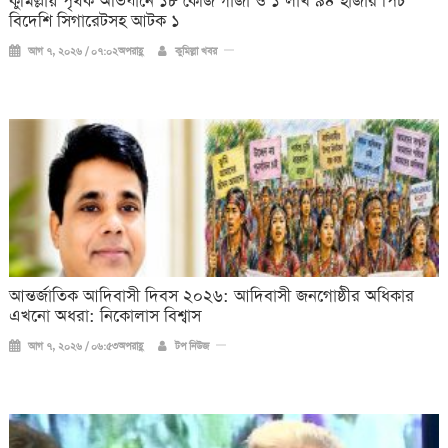
কুমিল্লায় পৃথক অভিযানে ১৮ কেজি গাঁজা ও ১ লাখ ৯৪ হাজার পিচ
বিদেশি সিগারেটসহ আটক ১
আগ ৭, ২০২৬ / ০৭:০২অপরাহ্ণ
কুমিল্লা খবর
আন্তর্জাতিক আদিবাসী দিবস ২০২৬: আদিবাসী জনগোষ্ঠীর অধিকার
এখনো অধরা: নিকোলাস বিশ্বাস
আগ ৭, ২০২৬ / ০৬:৫৩অপরাহ্ণ
টপ নিউজ