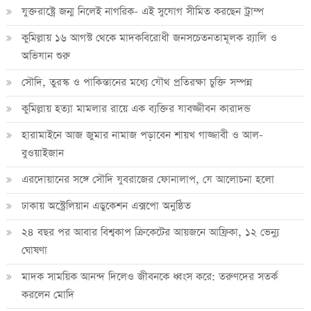
যুক্তরাষ্ট্রে জন্ম নিলেই নাগরিক- এই সুযোগ সীমিত করছেন ট্রাম্প
কুমিল্লায় ১৬ আগস্ট থেকে মাদকবিরোধী জনসচেতনতামূলক র‍্যালি ও
অভিযান শুরু
সৌদি, তুরস্ক ও পাকিস্তানের মধ্যে যৌথ প্রতিরক্ষা চুক্তি সম্পন্ন
কুমিল্লায় হত্যা মামলার রায়ে এক ব্যক্তির যাবজ্জীবন কারাদন্ড
হারামাইনে আজ জুমার নামাজ পড়াবেন শায়খ গাজ্জাবী ও আল-
বুওয়াইজান
এরদোয়ানের সঙ্গে সৌদি যুবরাজের ফোনালাপ, যে আলোচনা হলো
ঢাকায় অস্ট্রেলিয়ান এডুকেশন এক্সপো অনুষ্ঠিত
২৪ বছর পর আবার বিশ্বকাপ ক্রিকে‌টের আয়জনে আফ্রিকা, ১২ ভেন্যু
ঘোষণা
মাদক সাময়িক আনন্দ দিলেও জীবনকে ধ্বংস করে: তরুণদের সতর্ক
করলেন মোদি