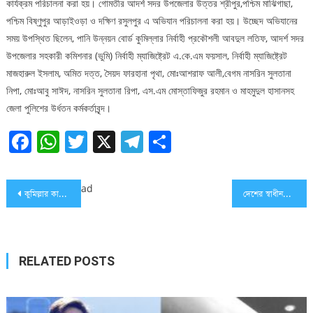
কার্যক্রম পরিচালনা করা হয়। গোমতীর আদর্শ সদর উপজেলার উত্তর শ্রীপুর,পশ্চিম মাঝিগাছা,
পশ্চিম বিষ্ণুপুর আড়াইওড়া ও দক্ষিণ রসুলপুর এ অভিযান পরিচালনা করা হয়। উচ্ছেদ অভিযানের
সময় উপস্থিত ছিলেন, পানি উন্নয়ন বোর্ড কুমিল্লার নির্বাহী প্রকৌশলী আবদুল লতিফ, আদর্শ সদর
উপজেলার সহকারী কমিশনার (ভুমি) নির্বাহী ম্যাজিষ্ট্রেট এ.কে.এম ফয়সাল, নির্বাহী ম্যাজিষ্ট্রেট
মাজহারুল ইসলাম, অমিত দত্ত, সৈয়দ ফারহানা পৃথা, মোঃআশরাফ আলী,বেগম নাসরিন সুলতানা
নিপা, মোঃআবু সাঈদ, নাসরিন সুলতানা রিপা, এস.এম মোস্তাফিজুর রহমান ও মাহমুদুল হাসানসহ
জেলা পুলিশের উর্ধতন কর্মকর্তাবৃন্দ।
Facebook
WhatsApp
Twitter
X
Telegram
Share
Post
ad
কুমিল্লার কালিরবাজারে “ধনুয়াখলা আহমদিয়া ফাজিল (ডিগ্রী) মাদ্রাসার” নব-নির্মিত ছাত্রাবাস’র শুভ উদ্বোধন
দেশের স্বাধীনতা ও সার্বভৌমত্ব অক্ষুণ্ণ রাখার ক্ষেত্রে আমাদেরকে জান বাজি রেখে কাজ করতে হবে: শায়খুল হাদিস আল্লামা মামুনুল হক
navigation
RELATED POSTS