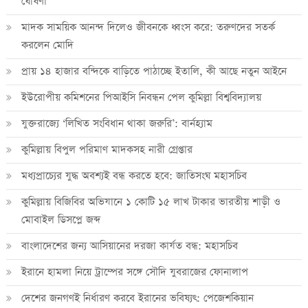
ঘোষণা
মাদক সাময়িক আনন্দ দিলেও জীবনকে ধ্বংস করে: তরুণদের সতর্ক
করলেন মোদি
প্রায় ১৪ হাজার বন্দিকে বাড়িতে পাঠাচ্ছে ইতালি, কী আছে নতুন আইনে
ইউরোপীয় কমিশনের পিআইসি নিবন্ধন পেল কুমিল্লা বিশ্ববিদ্যালয়
যুক্তরাজ্যে ‘লিখিত সংবিধান থাকা জরুরি’: বার্নহ্যাম
কুমিল্লায় বিপুল পরিমাণ মাদকসহ নারী গ্রেপ্তার
মধ্যপ্রাচ্যের যুদ্ধ অবশ্যই বন্ধ করতে হবে: জাতিসংঘ মহাসচিব
কুমিল্লায় বিজিবির অভিযানে ১ কোটি ১৫ লাখ টাকার ভারতীয় শাড়ী ও
মোবাইল ডিসপ্লে জব্দ
বাংলাদেশের জন্য আসিয়ানের দরজা কার্যত বন্ধ: মহাসচিব
ইরানে হামলা নিয়ে ট্রাম্পের সঙ্গে সৌদি যুবরাজের ফোনালাপ
দেশের জনগণই নির্ধারণ করবে ইরানের ভবিষ্যৎ: পেজেশকিয়ান