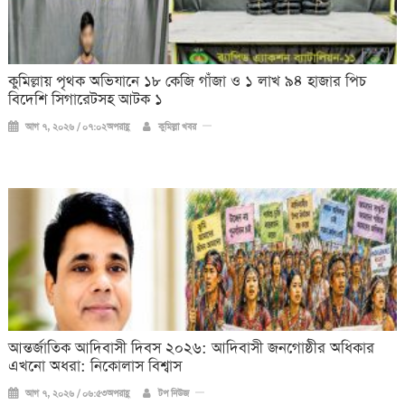
কুমিল্লায় পৃথক অভিযানে ১৮ কেজি গাঁজা ও ১ লাখ ৯৪ হাজার পিচ
বিদেশি সিগারেটসহ আটক ১
আগ ৭, ২০২৬ / ০৭:০২অপরাহ্ণ
কুমিল্লা খবর
আন্তর্জাতিক আদিবাসী দিবস ২০২৬: আদিবাসী জনগোষ্ঠীর অধিকার
এখনো অধরা: নিকোলাস বিশ্বাস
আগ ৭, ২০২৬ / ০৬:৫৩অপরাহ্ণ
টপ নিউজ