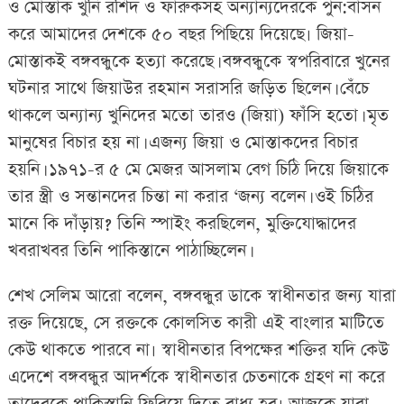
ও মোস্তাক খুনি রশিদ ও ফারুকসহ অন্যান্যদেরকে পুন:বাসন
করে আমাদের দেশকে ৫০ বছর পিছিয়ে দিয়েছে৷ জিয়া-
মোস্তাকই বঙ্গবন্ধু‌কে হত্যা ক‌রে‌ছে। বঙ্গবন্ধুকে স্বপরিবারে খুনের
ঘটনার সাথে জিয়াউর রহমান সরাসরি জড়িত ছিলেন। বেঁচে
থাকলে অন্যান্য খুনিদের মতো তারও (জিয়া) ফাঁসি হতো। মৃত
মানুষের বিচার হয় না। এজন্য জিয়া ও মোস্তাকদের বিচার
হয়নি। ১৯৭১-র ৫ মে মেজর আসলাম বেগ চিঠি দিয়ে জিয়াকে
তার স্ত্রী ও সন্তানদের চিন্তা না করার ‘জন্য বলেন। ওই চিঠির
মানে কি দাঁড়ায়? তিনি স্পাইং করছিলেন, মুক্তিযোদ্ধাদের
খবরাখবর তিনি পাকিস্তানে পাঠাচ্ছিলেন।
শেখ সেলিম আরো বলেন, বঙ্গবন্ধুর ডাকে স্বাধীনতার জন্য যারা
রক্ত দিয়েছে, সে রক্তকে কোলসিত কারী এই বাংলার মাটিতে
কেউ থাকতে পারবে না৷ স্বাধীনতার বিপক্ষের শক্তির যদি কেউ
এদেশে বঙ্গবন্ধুর আদর্শকে স্বাধীনতার চেতনাকে গ্রহণ না করে