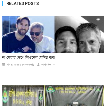
RELATED POSTS
না ফেরার দেশে লিওনেল মেসির বাবা!
আগ ৮, ২০২৬ / ০৩:৩৪অপরাহ্ণ
খেলার খবর