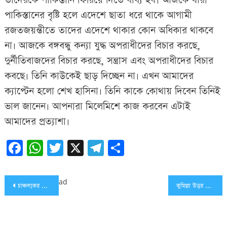
তাদেরকে পাকিস্তানি ফিরিয়ে দিতে বাধ্য হব৷ আজকে যারা
পাকিস্তানের বৃষ্টি হলে এদেশে ছাতা ধরে থাকে আগামী
রজতজয়ন্তীতে তাদের এদেশে থাকার কোন অধিকার থাকবে
না৷ আজকে বঙ্গবন্ধু কন্যা যুদ্ধ অপরাধীদের বিচার করছে,
দুর্নীতিবাজদের বিচার করছে, সন্ত্রাস এবং অপরাধীদের বিচার
কবছে৷ তিনি কাউকেই ছাড় দিচ্ছেন না৷ এখন আমাদের
ক্যাপ্টেন হলো শেখ হাসিনা৷ তিনি কাকে কোথায় দিবেন তিনিই
ভাল জানেন৷ আপনারা মিলেমিশে কাজ করবেন এটাই
আমাদের প্রত্যাশা৷
Facebook
WhatsApp
Twitter
X
Telegram
Share
Post
ad
চাঞ্চল্যকর মামলাগুলো নিবিড় তদারকির জন্য আইজিপির নির্দেশ
কুমিল্লা উত্তর জেলা আওয়ামী লীগের সভাপতি রুহুল আমিন, সম্পাদক রোশন আলী
navigation