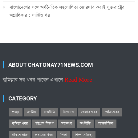
বাংলাদেশের সঙ্গে অর্থনৈতিক সহযোগিতা জোরদার করাই যুক্তরাষ্ট্রের
অগ্রাধিকার : সার্জিও গর
ABOUT CHATONAY71NEWS.COM
কুমিল্লার সব খবর পাবেন এখানে
Read More
CATEGORY
প্রচ্ছদ
জাতীয়
রাজনীতি
বিনোদন
খেলার খবর
খোঁজ-খবর
কুমিল্লা খবর
চট্টগ্রাম বিভাগ
মহানগর
অর্থনীতি
আন্তর্জাতিক
টেকনোলজি
প্রবাসের খবর
শিক্ষা
শিল্প-সাহিত্য