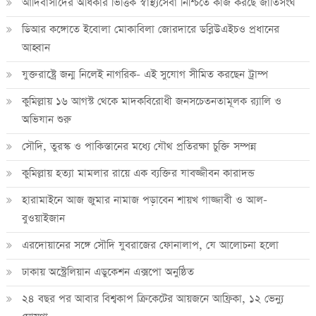
আদিবাসীদের অধিকার ভিত্তিক স্বাস্থ্যসেবা নিশ্চিতে কাজ করছে জাতিসংঘ
ডিআর কঙ্গোতে ইবোলা মোকাবিলা জোরদারে ডব্লিউএইচও প্রধানের
আহ্বান
যুক্তরাষ্ট্রে জন্ম নিলেই নাগরিক- এই সুযোগ সীমিত করছেন ট্রাম্প
কুমিল্লায় ১৬ আগস্ট থেকে মাদকবিরোধী জনসচেতনতামূলক র‍্যালি ও
অভিযান শুরু
সৌদি, তুরস্ক ও পাকিস্তানের মধ্যে যৌথ প্রতিরক্ষা চুক্তি সম্পন্ন
কুমিল্লায় হত্যা মামলার রায়ে এক ব্যক্তির যাবজ্জীবন কারাদন্ড
হারামাইনে আজ জুমার নামাজ পড়াবেন শায়খ গাজ্জাবী ও আল-
বুওয়াইজান
এরদোয়ানের সঙ্গে সৌদি যুবরাজের ফোনালাপ, যে আলোচনা হলো
ঢাকায় অস্ট্রেলিয়ান এডুকেশন এক্সপো অনুষ্ঠিত
২৪ বছর পর আবার বিশ্বকাপ ক্রিকে‌টের আয়জনে আফ্রিকা, ১২ ভেন্যু