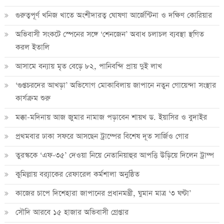
গুরুত্বপূর্ণ খনিজ খাতে অংশীদারত্ব ঘোষণা আর্জেন্টিনা ও দক্ষিণ কোরিয়ার
অভিবাসী সংকটে স্পেনের সঙ্গে ‘শেনজেন’ অবাধ চলাচল ব্যবস্থা স্থগিত
করল ইতালি
আসামে বন্যায় মৃত বেড়ে ৮২, পানিবন্দি প্রায় দুই লাখ
‘গুপ্তচরদের আখড়া’ অভিযোগ মোকাবিলায় জাপানে নতুন গোয়েন্দা সংস্থার
কার্যক্রম শুরু
মক্কা-মদিনায় আজ জুমার নামাজ পড়াবেন শায়খ ড. ইয়াসির ও বুদাইর
প্রথমবার ঢাকা সফরে আসছেন ট্রাম্পের বিশেষ দূত সার্জিও গোর
তুরস্ককে ‘এফ-৩৫’ দেওয়া নিয়ে নেতানিয়াহুর আপত্তি উড়িয়ে দিলেন ট্রাম্প
কুমিল্লায় ব্র‍্যাকের রেফারেল কর্মশালা অনুষ্ঠিত
কাজের চাপে দিশেহারা জাপানের প্রধানমন্ত্রী, ঘুমান মাত্র ‘৩ ঘণ্টা’
সৌদি আরবে ১৫ হাজার অভিবাসী গ্রেপ্তার