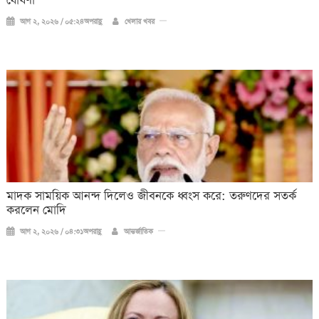
ঘোষণা
আগ ২, ২০২৬ / ০৫:২৪অপরাহ্ণ
খেলার খবর
মাদক সাময়িক আনন্দ দিলেও জীবনকে ধ্বংস করে: তরুণদের সতর্ক
করলেন মোদি
আগ ২, ২০২৬ / ০৪:৩১অপরাহ্ণ
আন্তর্জাতিক