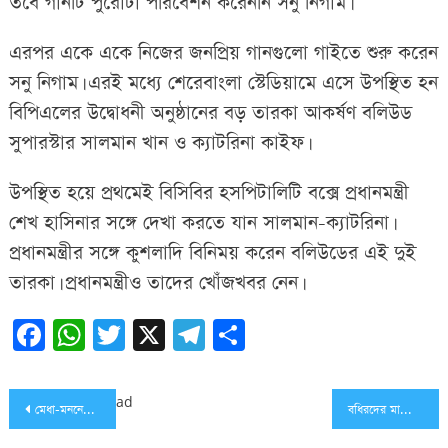
তবে গানটি পুরোটা পরিবেশন করেননি সনু নিগাম।
এরপর একে একে নিজের জনপ্রিয় গানগুলো গাইতে শুরু করেন
সনু নিগাম। এরই মধ্যে শেরেবাংলা স্টেডিয়ামে এসে উপস্থিত হন
বিপিএলের উদ্বোধনী অনুষ্ঠানের বড় তারকা আকর্ষণ বলিউড
সুপারস্টার সালমান খান ও ক্যাটরিনা কাইফ।
উপস্থিত হয়ে প্রথমেই বিসিবির হসপিটালিটি বক্সে প্রধানমন্ত্রী
শেখ হাসিনার সঙ্গে দেখা করতে যান সালমান-ক্যাটরিনা।
প্রধানমন্ত্রীর সঙ্গে কুশলাদি বিনিময় করেন বলিউডের এই দুই
তারকা। প্রধানমন্ত্রীও তাদের খোঁজখবর নেন।
Facebook
WhatsApp
Twitter
X
Telegram
Share
Post
ad
মেধা-মননের বিকাশে খেলাধুলার বিকল্প নেই: মন্ত্রী তাজুল ইসলাম
বধিরদের মাঝে কম্বল ও ১ লক্ষ টাকা অনুদান দিলেন এমপি বাহার
navigation