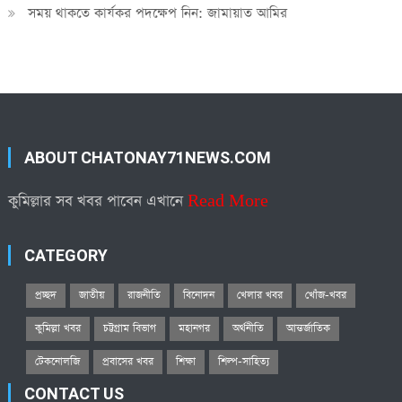
সময় থাকতে কার্যকর পদক্ষেপ নিন: জামায়াত আমির
ABOUT CHATONAY71NEWS.COM
কুমিল্লার সব খবর পাবেন এখানে
Read More
CATEGORY
প্রচ্ছদ
জাতীয়
রাজনীতি
বিনোদন
খেলার খবর
খোঁজ-খবর
কুমিল্লা খবর
চট্টগ্রাম বিভাগ
মহানগর
অর্থনীতি
আন্তর্জাতিক
টেকনোলজি
প্রবাসের খবর
শিক্ষা
শিল্প-সাহিত্য
CONTACT US