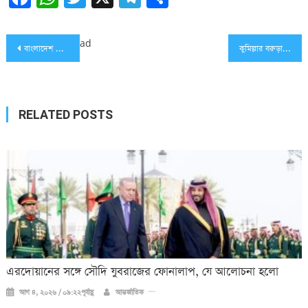
Post
ad
বাংলাদেশ জাতীয় অন্ধ কল্যাণ সমিতি, কুমিল্লা’র বাজেট অধিবেশন অনুষ্ঠিত
কুমিল্লার বরুড়ায় আ.লীগের দুই গ্রুপের সংঘর্ষ; পুলিশসহ আহত ১০, ১৪৪ ধারা জারি!!
navigation
RELATED POSTS
এরদোয়ানের সঙ্গে সৌদি যুবরাজের ফোনালাপ, যে আলোচনা হলো
আগ ৪, ২০২৬ / ০৯:২২পূর্বাহ্ণ
আন্তর্জাতিক