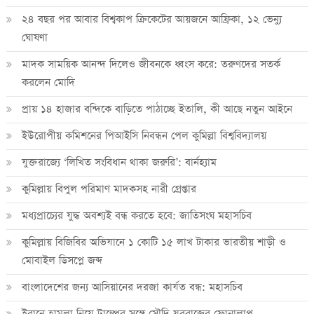
২৪ বছর পর আবার বিশ্বকাপ ক্রিকে‌টের আয়জনে আফ্রিকা, ১২ ভেন্যু
ঘোষণা
মাদক সাময়িক আনন্দ দিলেও জীবনকে ধ্বংস করে: তরুণদের সতর্ক
করলেন মোদি
প্রায় ১৪ হাজার বন্দিকে বাড়িতে পাঠাচ্ছে ইতালি, কী আছে নতুন আইনে
ইউরোপীয় কমিশনের পিআইসি নিবন্ধন পেল কুমিল্লা বিশ্ববিদ্যালয়
যুক্তরাজ্যে ‘লিখিত সংবিধান থাকা জরুরি’: বার্নহ্যাম
কুমিল্লায় বিপুল পরিমাণ মাদকসহ নারী গ্রেপ্তার
মধ্যপ্রাচ্যের যুদ্ধ অবশ্যই বন্ধ করতে হবে: জাতিসংঘ মহাসচিব
কুমিল্লায় বিজিবির অভিযানে ১ কোটি ১৫ লাখ টাকার ভারতীয় শাড়ী ও
মোবাইল ডিসপ্লে জব্দ
বাংলাদেশের জন্য আসিয়ানের দরজা কার্যত বন্ধ: মহাসচিব
ইরানে হামলা নিয়ে ট্রাম্পের সঙ্গে সৌদি যুবরাজের ফোনালাপ