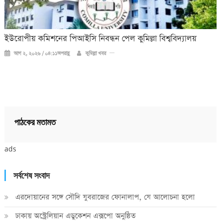
ইউরোপীয় কমিশনের পিআইসি নিবন্ধন পেল কুমিল্লা বিশ্ববিদ্যালয়
আগ ২, ২০২৬ / ০৪:১১অপরাহ্ণ
কুমিল্লা খবর
পাঠকের মতামত
ads
সর্বশেষ সংবাদ
এরদোয়ানের সঙ্গে সৌদি যুবরাজের ফোনালাপ, যে আলোচনা হলো
ঢাকায় অস্ট্রেলিয়ান এডুকেশন এক্সপো অনুষ্ঠিত