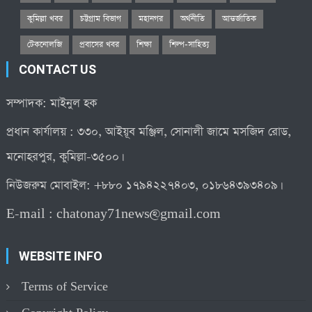
কুমিল্লা খবর
চট্টগ্রাম বিভাগ
মহানগর
অর্থনীতি
আন্তর্জাতিক
টেকনোলজি
প্রবাসের খবর
শিক্ষা
শিল্প-সাহিত্য
CONTACT US
সম্পাদক: মাইনুল হক
প্রধান কার্যালয় : ৩৩০, আইয়ূব মঞ্জিল, সোনালী জামে মসজিদ রোড,
মনোহরপুর, কুমিল্লা-৩৫০০।
নিউজরুম মোবাইল: +৮৮০ ১৭৯৪২২৭৪০৩, ০১৮৬৪৩৯৩৪০৯।
E-mail :
chatonay71news@gmail.com
WEBSITE INFO
Terms of Service