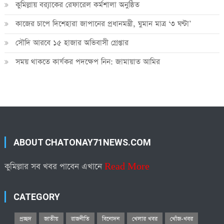
কুমিল্লায় ব্র‍্যাকের রেফারেল কর্মশালা অনুষ্ঠিত
কাজের চাপে দিশেহারা জাপানের প্রধানমন্ত্রী, ঘুমান মাত্র ‘৩ ঘণ্টা’
সৌদি আরবে ১৫ হাজার অভিবাসী গ্রেপ্তার
সময় থাকতে কার্যকর পদক্ষেপ নিন: জামায়াত আমির
ABOUT CHATONAY71NEWS.COM
কুমিল্লার সব খবর পাবেন এখানে
Read More
CATEGORY
প্রচ্ছদ
জাতীয়
রাজনীতি
বিনোদন
খেলার খবর
খোঁজ-খবর