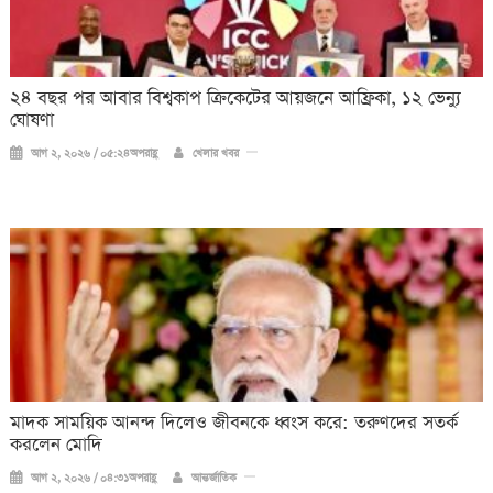
২৪ বছর পর আবার বিশ্বকাপ ক্রিকে‌টের আয়জনে আফ্রিকা, ১২ ভেন্যু
ঘোষণা
আগ ২, ২০২৬ / ০৫:২৪অপরাহ্ণ
খেলার খবর
মাদক সাময়িক আনন্দ দিলেও জীবনকে ধ্বংস করে: তরুণদের সতর্ক
করলেন মোদি
আগ ২, ২০২৬ / ০৪:৩১অপরাহ্ণ
আন্তর্জাতিক