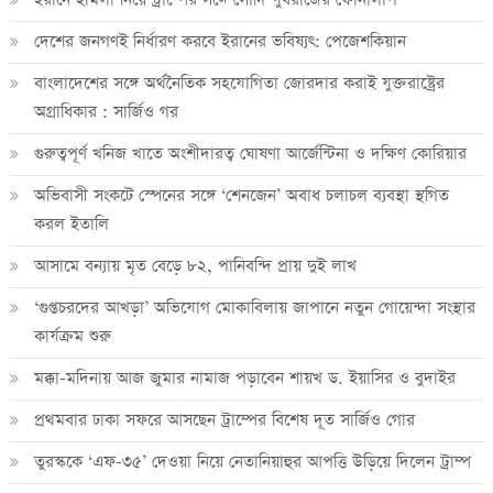
দেশের জনগণই নির্ধারণ করবে ইরানের ভবিষ্যৎ: পেজেশকিয়ান
বাংলাদেশের সঙ্গে অর্থনৈতিক সহযোগিতা জোরদার করাই যুক্তরাষ্ট্রের
অগ্রাধিকার : সার্জিও গর
গুরুত্বপূর্ণ খনিজ খাতে অংশীদারত্ব ঘোষণা আর্জেন্টিনা ও দক্ষিণ কোরিয়ার
অভিবাসী সংকটে স্পেনের সঙ্গে ‘শেনজেন’ অবাধ চলাচল ব্যবস্থা স্থগিত
করল ইতালি
আসামে বন্যায় মৃত বেড়ে ৮২, পানিবন্দি প্রায় দুই লাখ
‘গুপ্তচরদের আখড়া’ অভিযোগ মোকাবিলায় জাপানে নতুন গোয়েন্দা সংস্থার
কার্যক্রম শুরু
মক্কা-মদিনায় আজ জুমার নামাজ পড়াবেন শায়খ ড. ইয়াসির ও বুদাইর
প্রথমবার ঢাকা সফরে আসছেন ট্রাম্পের বিশেষ দূত সার্জিও গোর
তুরস্ককে ‘এফ-৩৫’ দেওয়া নিয়ে নেতানিয়াহুর আপত্তি উড়িয়ে দিলেন ট্রাম্প