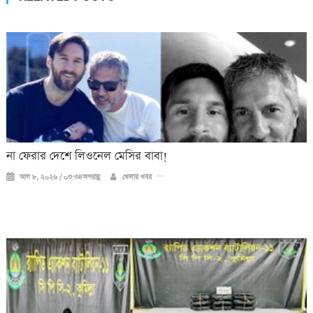
না ফেরার দেশে লিওনেল মেসির বাবা!
আগ ৮, ২০২৬ / ০৩:৩৪অপরাহ্ণ
খেলার খবর