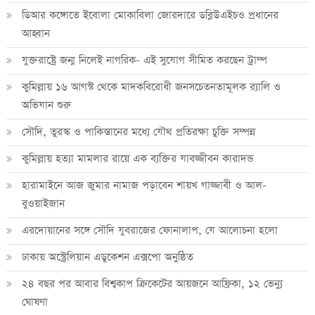
ডিআর কঙ্গোতে ইবোলা মোকাবিলা জোরদারে ডব্লিউএইচও প্রধানের
আহ্বান
যুক্তরাষ্ট্রে জন্ম নিলেই নাগরিক- এই সুযোগ সীমিত করছেন ট্রাম্প
কুমিল্লায় ১৬ আগস্ট থেকে মাদকবিরোধী জনসচেতনতামূলক র‍্যালি ও
অভিযান শুরু
সৌদি, তুরস্ক ও পাকিস্তানের মধ্যে যৌথ প্রতিরক্ষা চুক্তি সম্পন্ন
কুমিল্লায় হত্যা মামলার রায়ে এক ব্যক্তির যাবজ্জীবন কারাদন্ড
হারামাইনে আজ জুমার নামাজ পড়াবেন শায়খ গাজ্জাবী ও আল-
বুওয়াইজান
এরদোয়ানের সঙ্গে সৌদি যুবরাজের ফোনালাপ, যে আলোচনা হলো
ঢাকায় অস্ট্রেলিয়ান এডুকেশন এক্সপো অনুষ্ঠিত
২৪ বছর পর আবার বিশ্বকাপ ক্রিকে‌টের আয়জনে আফ্রিকা, ১২ ভেন্যু
ঘোষণা