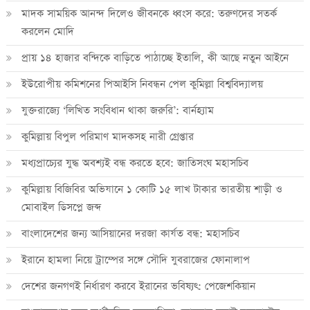
মাদক সাময়িক আনন্দ দিলেও জীবনকে ধ্বংস করে: তরুণদের সতর্ক
করলেন মোদি
প্রায় ১৪ হাজার বন্দিকে বাড়িতে পাঠাচ্ছে ইতালি, কী আছে নতুন আইনে
ইউরোপীয় কমিশনের পিআইসি নিবন্ধন পেল কুমিল্লা বিশ্ববিদ্যালয়
যুক্তরাজ্যে ‘লিখিত সংবিধান থাকা জরুরি’: বার্নহ্যাম
কুমিল্লায় বিপুল পরিমাণ মাদকসহ নারী গ্রেপ্তার
মধ্যপ্রাচ্যের যুদ্ধ অবশ্যই বন্ধ করতে হবে: জাতিসংঘ মহাসচিব
কুমিল্লায় বিজিবির অভিযানে ১ কোটি ১৫ লাখ টাকার ভারতীয় শাড়ী ও
মোবাইল ডিসপ্লে জব্দ
বাংলাদেশের জন্য আসিয়ানের দরজা কার্যত বন্ধ: মহাসচিব
ইরানে হামলা নিয়ে ট্রাম্পের সঙ্গে সৌদি যুবরাজের ফোনালাপ
দেশের জনগণই নির্ধারণ করবে ইরানের ভবিষ্যৎ: পেজেশকিয়ান