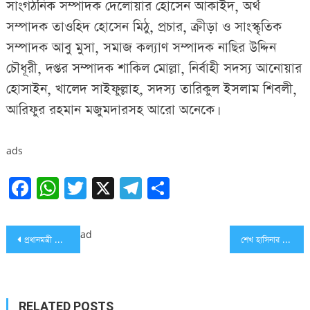
সাংগঠনিক সম্পাদক দেলোয়ার হোসেন আকাইদ, অর্থ
সম্পাদক তাওহিদ হোসেন মিঠু, প্রচার, ক্রীড়া ও সাংস্কৃতিক
সম্পাদক আবু মুসা, সমাজ কল্যাণ সম্পাদক নাছির উদ্দিন
চৌধূরী, দপ্তর সম্পাদক শাকিল মোল্লা, নির্বাহী সদস্য আনোয়ার
হোসাইন, খালেদ সাইফুল্লাহ, সদস্য তারিকুল ইসলাম শিবলী,
আরিফুর রহমান মজুমদারসহ আরো অনেকে।
ads
Facebook
WhatsApp
Twitter
X
Telegram
Share
Post
ad
প্রধানমন্ত্রী শেখ হাসিনার ৭৩তম জন্মদিন আজ
শেখ হাসিনার নেতৃত্বে সবাইকে ঐক্যবদ্ধ হতে হবে: এমপি বাহার
navigation
RELATED POSTS