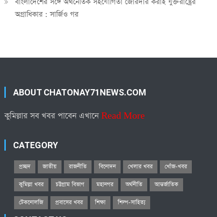
বাংলাদেশের সঙ্গে অর্থনৈতিক সহযোগিতা জোরদার করাই যুক্তরাষ্ট্রের
অগ্রাধিকার : সার্জিও গর
ABOUT CHATONAY71NEWS.COM
কুমিল্লার সব খবর পাবেন এখানে
Read More
CATEGORY
প্রচ্ছদ
জাতীয়
রাজনীতি
বিনোদন
খেলার খবর
খোঁজ-খবর
কুমিল্লা খবর
চট্টগ্রাম বিভাগ
মহানগর
অর্থনীতি
আন্তর্জাতিক
টেকনোলজি
প্রবাসের খবর
শিক্ষা
শিল্প-সাহিত্য