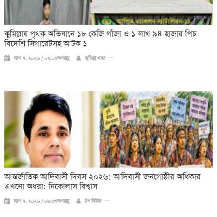
কুমিল্লায় পৃথক অভিযানে ১৮ কেজি গাঁজা ও ১ লাখ ৯৪ হাজার পিচ
বিদেশি সিগারেটসহ আটক ১
আগ ৭, ২০২৬ / ০৭:০২অপরাহ্ণ
কুমিল্লা খবর
আন্তর্জাতিক আদিবাসী দিবস ২০২৬: আদিবাসী জনগোষ্ঠীর অধিকার
এখনো অধরা: নিকোলাস বিশ্বাস
আগ ৭, ২০২৬ / ০৬:৫৩অপরাহ্ণ
টপ নিউজ