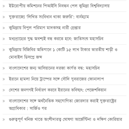
ইউরোপীয় কমিশনের পিআইসি নিবন্ধন পেল কুমিল্লা বিশ্ববিদ্যালয়
যুক্তরাজ্যে ‘লিখিত সংবিধান থাকা জরুরি’: বার্নহ্যাম
কুমিল্লায় বিপুল পরিমাণ মাদকসহ নারী গ্রেপ্তার
মধ্যপ্রাচ্যের যুদ্ধ অবশ্যই বন্ধ করতে হবে: জাতিসংঘ মহাসচিব
কুমিল্লায় বিজিবির অভিযানে ১ কোটি ১৫ লাখ টাকার ভারতীয় শাড়ী ও
মোবাইল ডিসপ্লে জব্দ
বাংলাদেশের জন্য আসিয়ানের দরজা কার্যত বন্ধ: মহাসচিব
ইরানে হামলা নিয়ে ট্রাম্পের সঙ্গে সৌদি যুবরাজের ফোনালাপ
দেশের জনগণই নির্ধারণ করবে ইরানের ভবিষ্যৎ: পেজেশকিয়ান
বাংলাদেশের সঙ্গে অর্থনৈতিক সহযোগিতা জোরদার করাই যুক্তরাষ্ট্রের
অগ্রাধিকার : সার্জিও গর
গুরুত্বপূর্ণ খনিজ খাতে অংশীদারত্ব ঘোষণা আর্জেন্টিনা ও দক্ষিণ কোরিয়ার