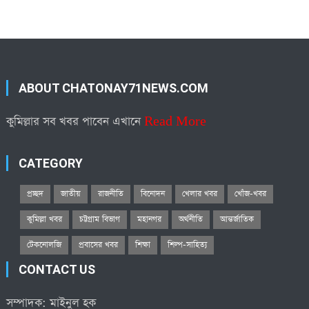
ABOUT CHATONAY71NEWS.COM
কুমিল্লার সব খবর পাবেন এখানে
Read More
CATEGORY
প্রচ্ছদ
জাতীয়
রাজনীতি
বিনোদন
খেলার খবর
খোঁজ-খবর
কুমিল্লা খবর
চট্টগ্রাম বিভাগ
মহানগর
অর্থনীতি
আন্তর্জাতিক
টেকনোলজি
প্রবাসের খবর
শিক্ষা
শিল্প-সাহিত্য
CONTACT US
সম্পাদক: মাইনুল হক