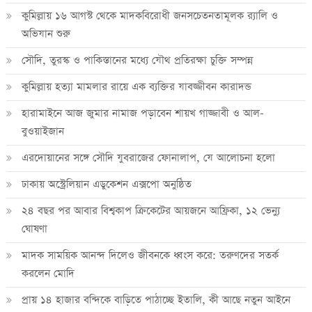
কুমিল্লায় ১৬ আগস্ট থেকে মাদকবিরোধী জনসচেতনতামূলক র‍্যালি ও
অভিযান শুরু
সৌদি, তুরস্ক ও পাকিস্তানের মধ্যে যৌথ প্রতিরক্ষা চুক্তি সম্পন্ন
কুমিল্লায় হত্যা মামলার রায়ে এক ব্যক্তির যাবজ্জীবন কারাদন্ড
হারামাইনে আজ জুমার নামাজ পড়াবেন শায়খ গাজ্জাবী ও আল-
বুওয়াইজান
এরদোয়ানের সঙ্গে সৌদি যুবরাজের ফোনালাপ, যে আলোচনা হলো
ঢাকায় অস্ট্রেলিয়ান এডুকেশন এক্সপো অনুষ্ঠিত
২৪ বছর পর আবার বিশ্বকাপ ক্রিকে‌টের আয়জনে আফ্রিকা, ১২ ভেন্যু
ঘোষণা
মাদক সাময়িক আনন্দ দিলেও জীবনকে ধ্বংস করে: তরুণদের সতর্ক
করলেন মোদি
প্রায় ১৪ হাজার বন্দিকে বাড়িতে পাঠাচ্ছে ইতালি, কী আছে নতুন আইনে