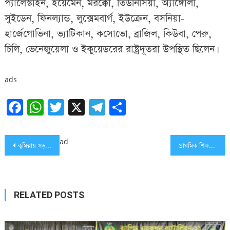
প্যালেস্টাইন, ইয়েমেন, মরক্কো, তিউনিসিয়া, অ্যাঙ্গোলা,
সুইডেন, ফিনল্যান্ড, লুক্সেমবার্গ, ইউক্রেন, বসনিয়া-
হার্জেগোভিনা, ভ্যাটিকান, কসোভো, ব্রাজিল, কিউবা, পেরু,
চিলি, ভেনেজুয়েলা ও ইকুয়েডরের রাষ্ট্রদূতরা উপস্থিত ছিলেন।
ads
Facebook
WhatsApp
Twitter
X
Telegram
Share
Post
ad
কুমিল্লায় সড়ক দূর্ঘটনা কেড়ে নিল ৩ মটরসাইকেল আরোহীর প্রাণ
প্রাথমিক শিক্ষক নিয়োগ পরীক্ষায় পাস ৫৫ হাজার ২৯৫, যেভাবে দেখবেন ফলাফল
navigation
RELATED POSTS