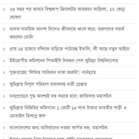
২৪ বছর পর আবার বিশ্বকাপ ক্রিকে‌টের আয়জনে আফ্রিকা, ১২ ভেন্যু
ঘোষণা
মাদক সাময়িক আনন্দ দিলেও জীবনকে ধ্বংস করে: তরুণদের সতর্ক
করলেন মোদি
প্রায় ১৪ হাজার বন্দিকে বাড়িতে পাঠাচ্ছে ইতালি, কী আছে নতুন আইনে
ইউরোপীয় কমিশনের পিআইসি নিবন্ধন পেল কুমিল্লা বিশ্ববিদ্যালয়
যুক্তরাজ্যে ‘লিখিত সংবিধান থাকা জরুরি’: বার্নহ্যাম
কুমিল্লায় বিপুল পরিমাণ মাদকসহ নারী গ্রেপ্তার
মধ্যপ্রাচ্যের যুদ্ধ অবশ্যই বন্ধ করতে হবে: জাতিসংঘ মহাসচিব
কুমিল্লায় বিজিবির অভিযানে ১ কোটি ১৫ লাখ টাকার ভারতীয় শাড়ী ও
মোবাইল ডিসপ্লে জব্দ
বাংলাদেশের জন্য আসিয়ানের দরজা কার্যত বন্ধ: মহাসচিব