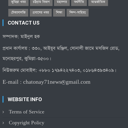
কুমিল্লা খবর
চট্টগ্রাম বিভাগ
মহানগর
অর্থনীতি
আন্তর্জাতিক
টেকনোলজি
প্রবাসের খবর
শিক্ষা
শিল্প-সাহিত্য
CONTACT US
সম্পাদক: মাইনুল হক
প্রধান কার্যালয় : ৩৩০, আইয়ূব মঞ্জিল, সোনালী জামে মসজিদ রোড,
মনোহরপুর, কুমিল্লা-৩৫০০।
নিউজরুম মোবাইল: +৮৮০ ১৭৯৪২২৭৪০৩, ০১৮৬৪৩৯৩৪০৯।
E-mail :
chatonay71news@gmail.com
WEBSITE INFO
Terms of Service
Copyright Policy