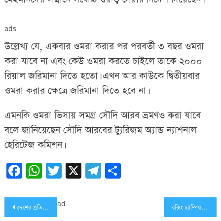
ads
উল্লেখ্য যে, একবার ওমরা করার পর পরবর্তী ৩ বছর ওমরা
করা যাবে না এবং কেউ ওমরা করতে চাইলে তাকে ২০০০
রিয়াল জরিমানা দিতে হতো। এখন আর কাউকে দ্বিতীয়বার
ওমরা করার ক্ষেত্রে জরিমানা দিতে হবে না।
এমনকি ওমরা ভিসায় সমগ্র সৌদি আরব ভ্রমণও করা যাবে
বলে জানিয়েছেন সৌদি আরবের ট্যুরিজম অ্যান্ড ন্যাশনাল
হেরিটেজ কমিশন।
Facebook
WhatsApp
Twitter
X
Telegram
Share
Post
ad
দেশের প্রতিটি শহরে লাগানো হবে ‘ফেস রিকগনিশন ক্যামেরা’
বক্সিং চ্যাম্পিয়নশিপে জয়ী হয়েই নামাজে বক্সার, ছবি ভাইরাল