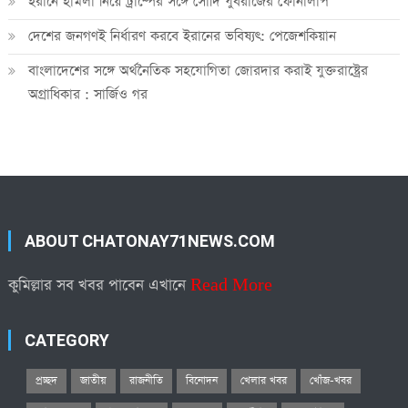
ইরানে হামলা নিয়ে ট্রাম্পের সঙ্গে সৌদি যুবরাজের ফোনালাপ
দেশের জনগণই নির্ধারণ করবে ইরানের ভবিষ্যৎ: পেজেশকিয়ান
বাংলাদেশের সঙ্গে অর্থনৈতিক সহযোগিতা জোরদার করাই যুক্তরাষ্ট্রের
অগ্রাধিকার : সার্জিও গর
ABOUT CHATONAY71NEWS.COM
কুমিল্লার সব খবর পাবেন এখানে
Read More
CATEGORY
প্রচ্ছদ
জাতীয়
রাজনীতি
বিনোদন
খেলার খবর
খোঁজ-খবর