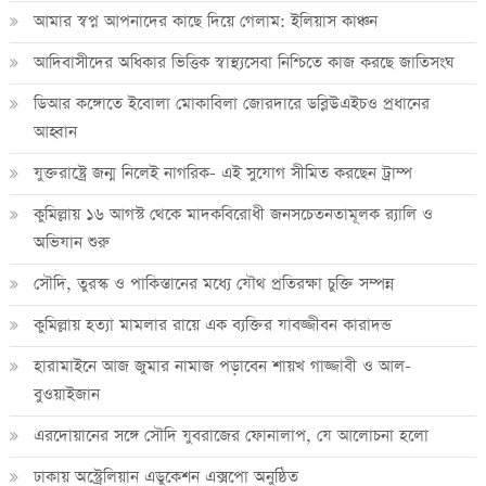
আমার স্বপ্ন আপনাদের কাছে দিয়ে গেলাম: ইলিয়াস কাঞ্চন
আদিবাসীদের অধিকার ভিত্তিক স্বাস্থ্যসেবা নিশ্চিতে কাজ করছে জাতিসংঘ
ডিআর কঙ্গোতে ইবোলা মোকাবিলা জোরদারে ডব্লিউএইচও প্রধানের
আহ্বান
যুক্তরাষ্ট্রে জন্ম নিলেই নাগরিক- এই সুযোগ সীমিত করছেন ট্রাম্প
কুমিল্লায় ১৬ আগস্ট থেকে মাদকবিরোধী জনসচেতনতামূলক র‍্যালি ও
অভিযান শুরু
সৌদি, তুরস্ক ও পাকিস্তানের মধ্যে যৌথ প্রতিরক্ষা চুক্তি সম্পন্ন
কুমিল্লায় হত্যা মামলার রায়ে এক ব্যক্তির যাবজ্জীবন কারাদন্ড
হারামাইনে আজ জুমার নামাজ পড়াবেন শায়খ গাজ্জাবী ও আল-
বুওয়াইজান
এরদোয়ানের সঙ্গে সৌদি যুবরাজের ফোনালাপ, যে আলোচনা হলো
ঢাকায় অস্ট্রেলিয়ান এডুকেশন এক্সপো অনুষ্ঠিত