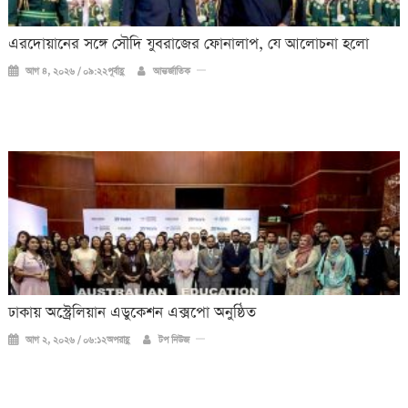
এরদোয়ানের সঙ্গে সৌদি যুবরাজের ফোনালাপ, যে আলোচনা হলো
আগ ৪, ২০২৬ / ০৯:২২পূর্বাহ্ণ
আন্তর্জাতিক
ঢাকায় অস্ট্রেলিয়ান এডুকেশন এক্সপো অনুষ্ঠিত
আগ ২, ২০২৬ / ০৬:১২অপরাহ্ণ
টপ নিউজ