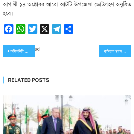
আগামী ১৪ অক্টোবর আরো আটটি উপজেলা ভোটগ্রহণ অনুষ্ঠিত
হবে।
Facebook
WhatsApp
Twitter
X
Telegram
Share
Post
ad
কমিউনিটি ব্যাংক বাংলাদেশ উদ্বোধন করলেন প্রধানমন্ত্রী
কুমিল্লার মুরাদনগর প্রেস ক্লাবের সাধারণ সভা অনুষ্ঠিত
navigation
RELATED POSTS