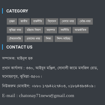
CATEGORY
প্রচ্ছদ
জাতীয়
রাজনীতি
বিনোদন
খেলার খবর
খোঁজ-খবর
কুমিল্লা খবর
চট্টগ্রাম বিভাগ
মহানগর
অর্থনীতি
আন্তর্জাতিক
টেকনোলজি
প্রবাসের খবর
শিক্ষা
শিল্প-সাহিত্য
CONTACT US
সম্পাদক: মাইনুল হক
প্রধান কার্যালয় : ৩৩০, আইয়ূব মঞ্জিল, সোনালী জামে মসজিদ রোড,
মনোহরপুর, কুমিল্লা-৩৫০০।
নিউজরুম মোবাইল: +৮৮০ ১৭৯৪২২৭৪০৩, ০১৮৬৪৩৯৩৪০৯।
E-mail :
chatonay71news@gmail.com