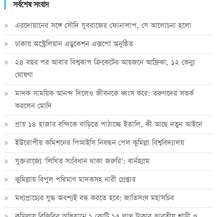
সর্বশেষ সংবাদ
এরদোয়ানের সঙ্গে সৌদি যুবরাজের ফোনালাপ, যে আলোচনা হলো
ঢাকায় অস্ট্রেলিয়ান এডুকেশন এক্সপো অনুষ্ঠিত
২৪ বছর পর আবার বিশ্বকাপ ক্রিকে‌টের আয়জনে আফ্রিকা, ১২ ভেন্যু
ঘোষণা
মাদক সাময়িক আনন্দ দিলেও জীবনকে ধ্বংস করে: তরুণদের সতর্ক
করলেন মোদি
প্রায় ১৪ হাজার বন্দিকে বাড়িতে পাঠাচ্ছে ইতালি, কী আছে নতুন আইনে
ইউরোপীয় কমিশনের পিআইসি নিবন্ধন পেল কুমিল্লা বিশ্ববিদ্যালয়
যুক্তরাজ্যে ‘লিখিত সংবিধান থাকা জরুরি’: বার্নহ্যাম
কুমিল্লায় বিপুল পরিমাণ মাদকসহ নারী গ্রেপ্তার
মধ্যপ্রাচ্যের যুদ্ধ অবশ্যই বন্ধ করতে হবে: জাতিসংঘ মহাসচিব
কুমিল্লায় বিজিবির অভিযানে ১ কোটি ১৫ লাখ টাকার ভারতীয় শাড়ী ও