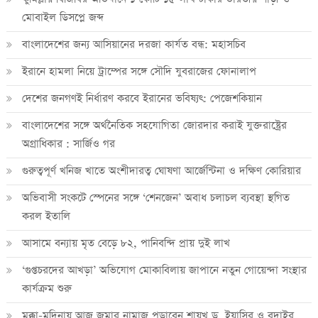
মোবাইল ডিসপ্লে জব্দ
বাংলাদেশের জন্য আসিয়ানের দরজা কার্যত বন্ধ: মহাসচিব
ইরানে হামলা নিয়ে ট্রাম্পের সঙ্গে সৌদি যুবরাজের ফোনালাপ
দেশের জনগণই নির্ধারণ করবে ইরানের ভবিষ্যৎ: পেজেশকিয়ান
বাংলাদেশের সঙ্গে অর্থনৈতিক সহযোগিতা জোরদার করাই যুক্তরাষ্ট্রের
অগ্রাধিকার : সার্জিও গর
গুরুত্বপূর্ণ খনিজ খাতে অংশীদারত্ব ঘোষণা আর্জেন্টিনা ও দক্ষিণ কোরিয়ার
অভিবাসী সংকটে স্পেনের সঙ্গে ‘শেনজেন’ অবাধ চলাচল ব্যবস্থা স্থগিত
করল ইতালি
আসামে বন্যায় মৃত বেড়ে ৮২, পানিবন্দি প্রায় দুই লাখ
‘গুপ্তচরদের আখড়া’ অভিযোগ মোকাবিলায় জাপানে নতুন গোয়েন্দা সংস্থার
কার্যক্রম শুরু
মক্কা-মদিনায় আজ জুমার নামাজ পড়াবেন শায়খ ড. ইয়াসির ও বুদাইর