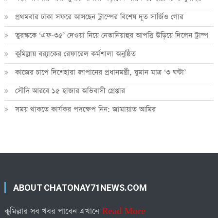
প্রথমবার ঢাকা সফরে আসছেন ট্রাম্পের বিশেষ দূত সার্জিও গোর
তুরস্ককে ‘এফ-৩৫’ দেওয়া নিয়ে নেতানিয়াহুর আপত্তি উড়িয়ে দিলেন ট্রাম্প
কুমিল্লায় ব্র‍্যাকের রেফারেল কর্মশালা অনুষ্ঠিত
কাজের চাপে দিশেহারা জাপানের প্রধানমন্ত্রী, ঘুমান মাত্র ‘৩ ঘণ্টা’
সৌদি আরবে ১৫ হাজার অভিবাসী গ্রেপ্তার
সময় থাকতে কার্যকর পদক্ষেপ নিন: জামায়াত আমির
ABOUT CHATONAY71NEWS.COM
কুমিল্লার সব খবর পাবেন এখানে
Read More