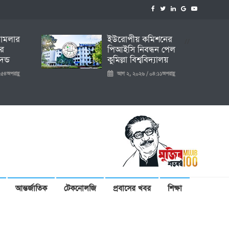
 মামলার
ইউরোপীয় কমিশনের
//
ির
পিআইসি নিবন্ধন পেল
ন্ড
কুমিল্লা বিশ্ববিদ্যালয়
৫৪অপরাহ্ণ
আগ ২, ২০২৬ / ০৪:১১অপরাহ্ণ
আন্তর্জাতিক
টেকনোলজি
প্রবাসের খবর
শিক্ষা