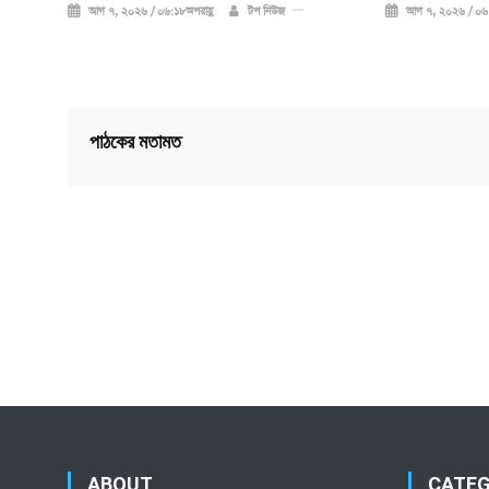
আগ ৭, ২০২৬ / ০৬:১৮অপরাহ্ণ
টপ নিউজ
আগ ৭, ২০২৬ / ০৬:
পাঠকের মতামত
ABOUT
CATE