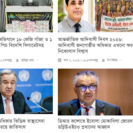
ক অভিযানে ১৮ কেজি গাঁজা ও ১
আন্তর্জাতিক আদিবাসী দিবস ২০২৬:
পিচ বিদেশি সিগারেটসহ
আদিবাসী জনগোষ্ঠীর অধিকার এখনো অধ
নিকোলাস বিশ্বাস
০২অপরাহ্ণ
কুমিল্লা খবর
আগ ৭, ২০২৬ / ০৬:৫৩অপরাহ্ণ
টপ নিউজ
ার ভিত্তিক স্বাস্থ্যসেবা
ডিআর কঙ্গোতে ইবোলা মোকাবিলা জোরদ
করছে জাতিসংঘ
ডব্লিউএইচও প্রধানের আহ্বান