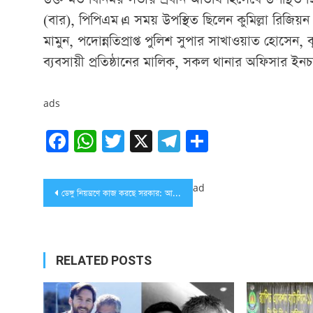
(বার), পিপিএম।এ সময় উপস্থিত ছিলেন কুমিল্লা রিজিয়ন 
মামুন, পদোন্নতিপ্রাপ্ত পুলিশ সুপার সাখাওয়াত হোসে
ব্যবসায়ী প্রতিষ্ঠানের মালিক, সকল থানার অফিসার ইনচার্
ads
Facebook
WhatsApp
Twitter
X
Telegram
Share
Post
ad
ডেঙ্গু নিয়ন্ত্রণে কাজ করছে সরকার: আবুল ফজল মীর
navigation
RELATED POSTS