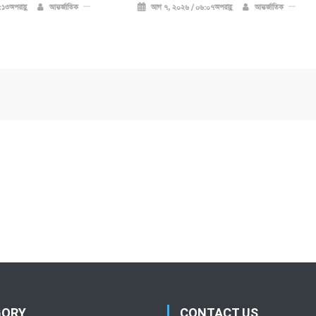
১৩অপরাহ্ণ
আন্তর্জাতিক
আগ ৭, ২০২৬ / ০৬:০৭অপরাহ্ণ
আন্তর্জাতিক
GORY
CONTACT US