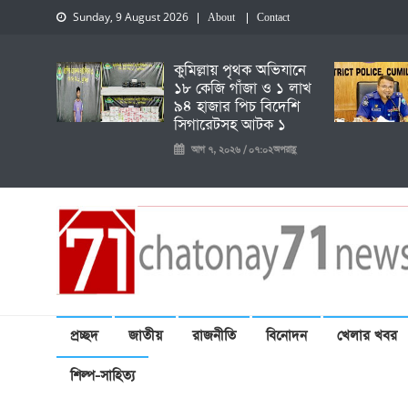
Sunday, 9 August 2026
About
Contact
কুমিল্লায় পৃথক অভিযানে
১৮ কেজি গাঁজা ও ১ লাখ
৯৪ হাজার পিচ বিদেশি
সিগারেটসহ আটক ১
আগ ৭, ২০২৬ / ০৭:০২অপরাহ্ণ
চেতনায় একাত্তর নিউজ
প্রচ্ছদ
জাতীয়
রাজনীতি
বিনোদন
খেলার খবর
শিল্প-সাহিত্য