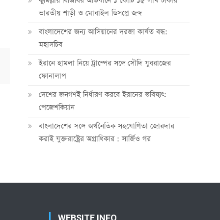
কুমিল্লায় বিজিবির অভিযানে ১ কোটি ১৫ লাখ টাকার
ভারতীয় শাড়ী ও মোবাইল ডিসপ্লে জব্দ
বাংলাদেশের জন্য আসিয়ানের দরজা কার্যত বন্ধ:
মহাসচিব
ইরানে হামলা নিয়ে ট্রাম্পের সঙ্গে সৌদি যুবরাজের
ফোনালাপ
দেশের জনগণই নির্ধারণ করবে ইরানের ভবিষ্যৎ:
পেজেশকিয়ান
বাংলাদেশের সঙ্গে অর্থনৈতিক সহযোগিতা জোরদার
করাই যুক্তরাষ্ট্রের অগ্রাধিকার : সার্জিও গর
WEBSITE INFO