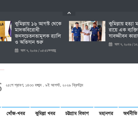
কুমিল্লায় ১৬ আগস্ট থেকে
কুমিল্লায় হত্যা
মাদকবিরোধী
রায়ে এক ব্যক্ত
জনসচেতনতামূলক র‍্যালি
যাবজ্জীবন কারাদ
ও অভিযান শুরু
আগ ৭, ২০২৬ / ১২:
আগ ৭, ২০২৬ / ০৫:৫১অপরাহ্ণ
২৫শে শ্রাবণ, ১৪৩৩ বঙ্গাব্দ . ৯ই আগস্ট, ২০২৬ খ্রিস্টাব্দ
খোঁজ-খবর
কুমিল্লা খবর
চট্টগ্রাম বিভাগ
মহানগর
অর্থনীতি