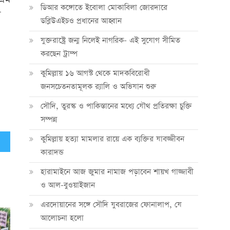
ডিআর কঙ্গোতে ইবোলা মোকাবিলা জোরদারে
ল
ডব্লিউএইচও প্রধানের আহ্বান
যুক্তরাষ্ট্রে জন্ম নিলেই নাগরিক- এই সুযোগ সীমিত
করছেন ট্রাম্প
কুমিল্লায় ১৬ আগস্ট থেকে মাদকবিরোধী
জনসচেতনতামূলক র‍্যালি ও অভিযান শুরু
সৌদি, তুরস্ক ও পাকিস্তানের মধ্যে যৌথ প্রতিরক্ষা চুক্তি
সম্পন্ন
কুমিল্লায় হত্যা মামলার রায়ে এক ব্যক্তির যাবজ্জীবন
ান
কারাদন্ড
হারামাইনে আজ জুমার নামাজ পড়াবেন শায়খ গাজ্জাবী
ও আল-বুওয়াইজান
এরদোয়ানের সঙ্গে সৌদি যুবরাজের ফোনালাপ, যে
আলোচনা হলো