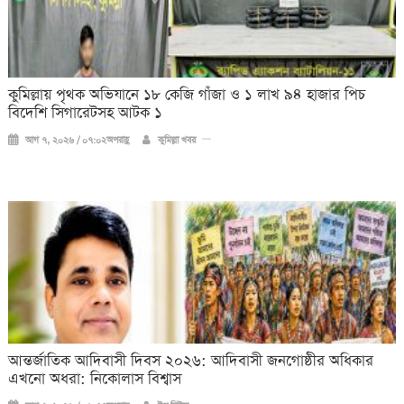
কুমিল্লায় পৃথক অভিযানে ১৮ কেজি গাঁজা ও ১ লাখ ৯৪ হাজার পিচ
বিদেশি সিগারেটসহ আটক ১
আগ ৭, ২০২৬ / ০৭:০২অপরাহ্ণ
কুমিল্লা খবর
আন্তর্জাতিক আদিবাসী দিবস ২০২৬: আদিবাসী জনগোষ্ঠীর অধিকার
এখনো অধরা: নিকোলাস বিশ্বাস