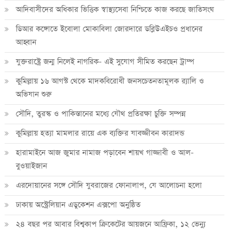
আদিবাসীদের অধিকার ভিত্তিক স্বাস্থ্যসেবা নিশ্চিতে কাজ করছে জাতিসংঘ
ডিআর কঙ্গোতে ইবোলা মোকাবিলা জোরদারে ডব্লিউএইচও প্রধানের
আহ্বান
যুক্তরাষ্ট্রে জন্ম নিলেই নাগরিক- এই সুযোগ সীমিত করছেন ট্রাম্প
কুমিল্লায় ১৬ আগস্ট থেকে মাদকবিরোধী জনসচেতনতামূলক র‍্যালি ও
অভিযান শুরু
সৌদি, তুরস্ক ও পাকিস্তানের মধ্যে যৌথ প্রতিরক্ষা চুক্তি সম্পন্ন
কুমিল্লায় হত্যা মামলার রায়ে এক ব্যক্তির যাবজ্জীবন কারাদন্ড
হারামাইনে আজ জুমার নামাজ পড়াবেন শায়খ গাজ্জাবী ও আল-
বুওয়াইজান
এরদোয়ানের সঙ্গে সৌদি যুবরাজের ফোনালাপ, যে আলোচনা হলো
ঢাকায় অস্ট্রেলিয়ান এডুকেশন এক্সপো অনুষ্ঠিত
২৪ বছর পর আবার বিশ্বকাপ ক্রিকে‌টের আয়জনে আফ্রিকা, ১২ ভেন্যু