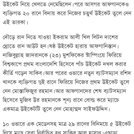
উইকেট নিয়ে খেলতে নেমেছিলেন। পরে আসগর আফগানকেও
ব্যক্তিগত ২০ রানে বিদায় করে নিজের চতুর্থ উইকেট তুলে নেন
এই তারকা।
দৌড়ে রান নিতে যাওয়া ইকরাম আলী খিল লিটন দাশের
থ্রোতে রান আউট হন। ষষ্ঠ উইকেট হারায় আফগানিস্তান।
নাজিবুল্লাহ জাদরানকে (২৩) মুশফিকের স্টাম্পিংয়ে ফিরিয়ে
বিশ্বকাপে প্রথম বাংলাদেশি হিসেবে পাঁচ উইকেট দখল করার
কীর্তি গড়েন সাকিব। আর পরের ওভারে নতুন ব্যাটসম্যান রশিদ
খানকে ব্যক্তিগত দুই রানে ফিরিয়ে নিজের প্রথম উইকেট তুলে
নেন মোস্তাফিজুর রহমান। আর আফগানদের শেষ ব্যাটসম্যান
হিসেবে মুজিব উর রহমানকে শূন্য রানে বোল্ড করে ম্যাচে
একমাত্র উইকেটটি তুলে নেন মোহাম্মদ সাইফউদ্দিন।
১০ ওভারে এক মেডেনসহ মাত্র ২৯ রানের বিনিময়ে ৫ উইকেট
নিয়ে ম্যাচ সেরা নির্বাচিত হন সাকিব আল হাসান। এছাড়া