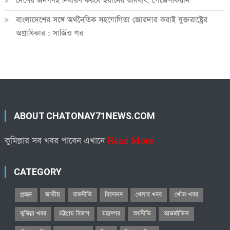
দেশের জনগণই নির্ধারণ করবে ইরানের ভবিষ্যৎ: পেজেশকিয়ান
বাংলাদেশের সঙ্গে অর্থনৈতিক সহযোগিতা জোরদার করাই যুক্তরাষ্ট্রের
অগ্রাধিকার : সার্জিও গর
ABOUT CHATONAY71NEWS.COM
কুমিল্লার সব খবর পাবেন এখানে
Read More
CATEGORY
প্রচ্ছদ
জাতীয়
রাজনীতি
বিনোদন
খেলার খবর
খোঁজ-খবর
কুমিল্লা খবর
চট্টগ্রাম বিভাগ
মহানগর
অর্থনীতি
আন্তর্জাতিক