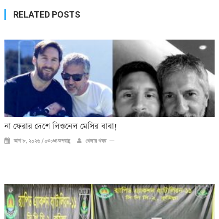
RELATED POSTS
না ফেরার দেশে লিওনেল মেসির বাবা!
আগ ৮, ২০২৬ / ০৩:৩৪অপরাহ্ণ
খেলার খবর