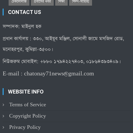
টেকনোলজি
প্রবাসের খবর
শিক্ষা
শিল্প-সাহিত্য
CONTACT US
সম্পাদক: মাইনুল হক
প্রধান কার্যালয় : ৩৩০, আইয়ূব মঞ্জিল, সোনালী জামে মসজিদ রোড,
মনোহরপুর, কুমিল্লা-৩৫০০।
নিউজরুম মোবাইল: +৮৮০ ১৭৯৪২২৭৪০৩, ০১৮৬৪৩৯৩৪০৯।
E-mail :
chatonay71news@gmail.com
WEBSITE INFO
Terms of Service
Copyright Policy
Privacy Policy