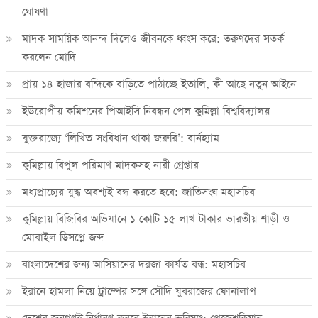
ঘোষণা
মাদক সাময়িক আনন্দ দিলেও জীবনকে ধ্বংস করে: তরুণদের সতর্ক
করলেন মোদি
প্রায় ১৪ হাজার বন্দিকে বাড়িতে পাঠাচ্ছে ইতালি, কী আছে নতুন আইনে
ইউরোপীয় কমিশনের পিআইসি নিবন্ধন পেল কুমিল্লা বিশ্ববিদ্যালয়
যুক্তরাজ্যে ‘লিখিত সংবিধান থাকা জরুরি’: বার্নহ্যাম
কুমিল্লায় বিপুল পরিমাণ মাদকসহ নারী গ্রেপ্তার
মধ্যপ্রাচ্যের যুদ্ধ অবশ্যই বন্ধ করতে হবে: জাতিসংঘ মহাসচিব
কুমিল্লায় বিজিবির অভিযানে ১ কোটি ১৫ লাখ টাকার ভারতীয় শাড়ী ও
মোবাইল ডিসপ্লে জব্দ
বাংলাদেশের জন্য আসিয়ানের দরজা কার্যত বন্ধ: মহাসচিব
ইরানে হামলা নিয়ে ট্রাম্পের সঙ্গে সৌদি যুবরাজের ফোনালাপ