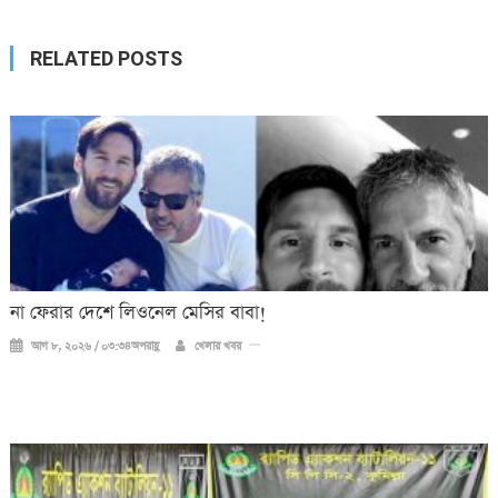
RELATED POSTS
না ফেরার দেশে লিওনেল মেসির বাবা!
আগ ৮, ২০২৬ / ০৩:৩৪অপরাহ্ণ
খেলার খবর