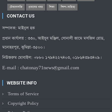
টেকনোলজি
প্রবাসের খবর
শিক্ষা
শিল্প-সাহিত্য
CONTACT US
সম্পাদক: মাইনুল হক
প্রধান কার্যালয় : ৩৩০, আইয়ূব মঞ্জিল, সোনালী জামে মসজিদ রোড,
মনোহরপুর, কুমিল্লা-৩৫০০।
নিউজরুম মোবাইল: +৮৮০ ১৭৯৪২২৭৪০৩, ০১৮৬৪৩৯৩৪০৯।
E-mail :
chatonay71news@gmail.com
WEBSITE INFO
Terms of Service
Copyright Policy