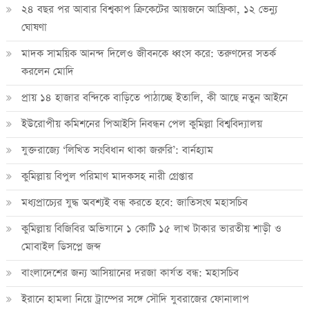
২৪ বছর পর আবার বিশ্বকাপ ক্রিকে‌টের আয়জনে আফ্রিকা, ১২ ভেন্যু
ঘোষণা
মাদক সাময়িক আনন্দ দিলেও জীবনকে ধ্বংস করে: তরুণদের সতর্ক
করলেন মোদি
প্রায় ১৪ হাজার বন্দিকে বাড়িতে পাঠাচ্ছে ইতালি, কী আছে নতুন আইনে
ইউরোপীয় কমিশনের পিআইসি নিবন্ধন পেল কুমিল্লা বিশ্ববিদ্যালয়
যুক্তরাজ্যে ‘লিখিত সংবিধান থাকা জরুরি’: বার্নহ্যাম
কুমিল্লায় বিপুল পরিমাণ মাদকসহ নারী গ্রেপ্তার
মধ্যপ্রাচ্যের যুদ্ধ অবশ্যই বন্ধ করতে হবে: জাতিসংঘ মহাসচিব
কুমিল্লায় বিজিবির অভিযানে ১ কোটি ১৫ লাখ টাকার ভারতীয় শাড়ী ও
মোবাইল ডিসপ্লে জব্দ
বাংলাদেশের জন্য আসিয়ানের দরজা কার্যত বন্ধ: মহাসচিব
ইরানে হামলা নিয়ে ট্রাম্পের সঙ্গে সৌদি যুবরাজের ফোনালাপ