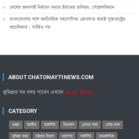
দেশের জনগণই নির্ধারণ করবে ইরানের ভবিষ্যৎ: পেজেশকিয়ান
বাংলাদেশের সঙ্গে অর্থনৈতিক সহযোগিতা জোরদার করাই যুক্তরাষ্ট্রের
অগ্রাধিকার : সার্জিও গর
ABOUT CHATONAY71NEWS.COM
কুমিল্লার সব খবর পাবেন এখানে
Read More
CATEGORY
প্রচ্ছদ
জাতীয়
রাজনীতি
বিনোদন
খেলার খবর
খোঁজ-খবর
কুমিল্লা খবর
চট্টগ্রাম বিভাগ
মহানগর
অর্থনীতি
আন্তর্জাতিক