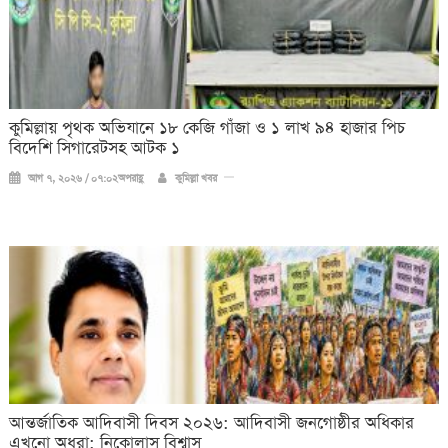
কুমিল্লায় পৃথক অভিযানে ১৮ কেজি গাঁজা ও ১ লাখ ৯৪ হাজার পিচ
বিদেশি সিগারেটসহ আটক ১
আগ ৭, ২০২৬ / ০৭:০২অপরাহ্ণ
কুমিল্লা খবর
আন্তর্জাতিক আদিবাসী দিবস ২০২৬: আদিবাসী জনগোষ্ঠীর অধিকার
এখনো অধরা: নিকোলাস বিশ্বাস