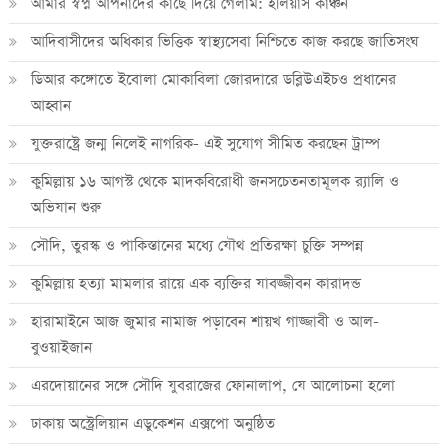
আমার স্বপ্ন আপনাদের কাছে দিয়ে গেলাম: ইলিয়াস কাঞ্চন
আদিবাসীদের অধিকার ভিত্তিক স্বাস্থ্যসেবা নিশ্চিতে কাজ করছে জাতিসংঘ
ডিআর কঙ্গোতে ইবোলা মোকাবিলা জোরদারে ডব্লিউএইচও প্রধানের
আহ্বান
যুক্তরাষ্ট্রে জন্ম নিলেই নাগরিক- এই সুযোগ সীমিত করছেন ট্রাম্প
কুমিল্লায় ১৬ আগস্ট থেকে মাদকবিরোধী জনসচেতনতামূলক র‍্যালি ও
অভিযান শুরু
সৌদি, তুরস্ক ও পাকিস্তানের মধ্যে যৌথ প্রতিরক্ষা চুক্তি সম্পন্ন
কুমিল্লায় হত্যা মামলার রায়ে এক ব্যক্তির যাবজ্জীবন কারাদন্ড
হারামাইনে আজ জুমার নামাজ পড়াবেন শায়খ গাজ্জাবী ও আল-
বুওয়াইজান
এরদোয়ানের সঙ্গে সৌদি যুবরাজের ফোনালাপ, যে আলোচনা হলো
ঢাকায় অস্ট্রেলিয়ান এডুকেশন এক্সপো অনুষ্ঠিত