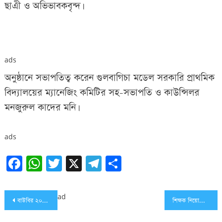
ছাএী ও অভিভাবকবৃন্দ।
ads
অনুষ্ঠানে সভাপতিত্ব করেন গুলবাগিচা মডেল সরকারি প্রাথমিক
বিদ্যালয়ের ম্যানেজিং কমিটির সহ-সভাপতি ও কাউন্সিলর
মনজুরুল কাদের মনি।
ads
Facebook
WhatsApp
Twitter
X
Telegram
Share
Post
ad
বাউবির ২০১৯ সালের এসএসসিতে ৪৮ শতাংশ পাস
শিক্ষক নিয়োগের প্রশ্নপত্র কেনা-বেচার সময় আটক ৬
navigation