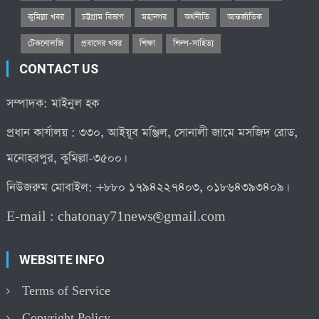
কুমিল্লা খবর
চট্টগ্রাম বিভাগ
মহানগর
অর্থনীতি
আন্তর্জাতিক
টেকনোলজি
প্রবাসের খবর
শিক্ষা
শিল্প-সাহিত্য
CONTACT US
সম্পাদক: মাইনুল হক
প্রধান কার্যালয় : ৩৩০, আইয়ূব মঞ্জিল, সোনালী জামে মসজিদ রোড,
মনোহরপুর, কুমিল্লা-৩৫০০।
নিউজরুম মোবাইল: +৮৮০ ১৭৯৪২২৭৪০৩, ০১৮৬৪৩৯৩৪০৯।
E-mail :
chatonay71news@gmail.com
WEBSITE INFO
Terms of Service
Copyright Policy