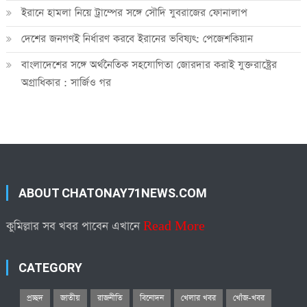
ইরানে হামলা নিয়ে ট্রাম্পের সঙ্গে সৌদি যুবরাজের ফোনালাপ
দেশের জনগণই নির্ধারণ করবে ইরানের ভবিষ্যৎ: পেজেশকিয়ান
বাংলাদেশের সঙ্গে অর্থনৈতিক সহযোগিতা জোরদার করাই যুক্তরাষ্ট্রের
অগ্রাধিকার : সার্জিও গর
ABOUT CHATONAY71NEWS.COM
কুমিল্লার সব খবর পাবেন এখানে
Read More
CATEGORY
প্রচ্ছদ
জাতীয়
রাজনীতি
বিনোদন
খেলার খবর
খোঁজ-খবর