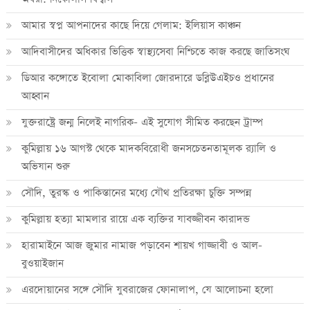
আমার স্বপ্ন আপনাদের কাছে দিয়ে গেলাম: ইলিয়াস কাঞ্চন
আদিবাসীদের অধিকার ভিত্তিক স্বাস্থ্যসেবা নিশ্চিতে কাজ করছে জাতিসংঘ
ডিআর কঙ্গোতে ইবোলা মোকাবিলা জোরদারে ডব্লিউএইচও প্রধানের
আহ্বান
যুক্তরাষ্ট্রে জন্ম নিলেই নাগরিক- এই সুযোগ সীমিত করছেন ট্রাম্প
কুমিল্লায় ১৬ আগস্ট থেকে মাদকবিরোধী জনসচেতনতামূলক র‍্যালি ও
অভিযান শুরু
সৌদি, তুরস্ক ও পাকিস্তানের মধ্যে যৌথ প্রতিরক্ষা চুক্তি সম্পন্ন
কুমিল্লায় হত্যা মামলার রায়ে এক ব্যক্তির যাবজ্জীবন কারাদন্ড
হারামাইনে আজ জুমার নামাজ পড়াবেন শায়খ গাজ্জাবী ও আল-
বুওয়াইজান
এরদোয়ানের সঙ্গে সৌদি যুবরাজের ফোনালাপ, যে আলোচনা হলো