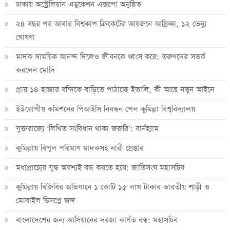
ঢাকায় অস্ট্রেলিয়ান এডুকেশন এক্সপো অনুষ্ঠিত
২৪ বছর পর আবার বিশ্বকাপ ক্রিকে‌টের আয়জনে আফ্রিকা, ১২ ভেন্যু
ঘোষণা
মাদক সাময়িক আনন্দ দিলেও জীবনকে ধ্বংস করে: তরুণদের সতর্ক
করলেন মোদি
প্রায় ১৪ হাজার বন্দিকে বাড়িতে পাঠাচ্ছে ইতালি, কী আছে নতুন আইনে
ইউরোপীয় কমিশনের পিআইসি নিবন্ধন পেল কুমিল্লা বিশ্ববিদ্যালয়
যুক্তরাজ্যে ‘লিখিত সংবিধান থাকা জরুরি’: বার্নহ্যাম
কুমিল্লায় বিপুল পরিমাণ মাদকসহ নারী গ্রেপ্তার
মধ্যপ্রাচ্যের যুদ্ধ অবশ্যই বন্ধ করতে হবে: জাতিসংঘ মহাসচিব
কুমিল্লায় বিজিবির অভিযানে ১ কোটি ১৫ লাখ টাকার ভারতীয় শাড়ী ও
মোবাইল ডিসপ্লে জব্দ
বাংলাদেশের জন্য আসিয়ানের দরজা কার্যত বন্ধ: মহাসচিব