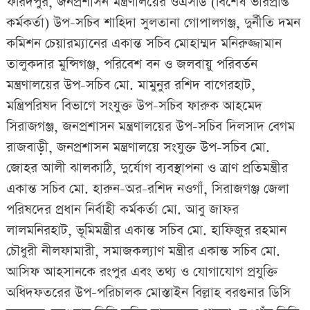
ফরিদপুর, জনপ্রশাসন মন্ত্রণালয়ের ওএসডি (বিশেষ ভারপ্রাপ্ত
কর্মকর্তা) উপ-সচিব শাহিদা সুলতানা গোপালগঞ্জ, দুর্নীতি দমন
কমিশন চেয়ারম্যানের একান্ত সচিব মোহাম্মদ মনিরুজ্জামান
তালুকদার মুন্সিগঞ্জ, পরিবেশ বন ও জলবায়ু পরিবর্তন
মন্ত্রণালয়ের উপ-সচিব মো. মামুনুর রশিদ বাগেরহাট,
মন্ত্রিপরিষদ বিভাগে সংযুক্ত উপ-সচিব ফারুক আহমেদ
সিরাজগঞ্জ, জনপ্রশাসন মন্ত্রণালয়ের উপ-সচিব দিলসাদ বেগম
রাজবাড়ী, জনপ্রশাসন মন্ত্রণালয়ে সংযুক্ত উপ-সচিব মো.
জোহর আলী ঝালকাঠি, দুর্যোগ ব্যবস্থাপনা ও ত্রাণ প্রতিমন্ত্রীর
একান্ত সচিব মো. হারুন-অর-রশিদ নওগাঁ, সিরাজগঞ্জ জেলা
পরিষদের প্রধান নির্বাহী কর্মকর্তা মো. আবু জাফর
লালমনিরহাট, ভূমিমন্ত্রীর একান্ত সচিব মো. হাফিজুর রহমান
চৌধুরী নীলফামারী, সমাজকল্যাণ মন্ত্রীর একান্ত সচিব মো.
আসিফ আহসানকে রংপুর এবং তথ্য ও যোগাযোগ প্রযুক্তি
অধিদফতরের উপ-পরিচালক মোস্তাইন বিল্লাহ বরগুনার ডিসি