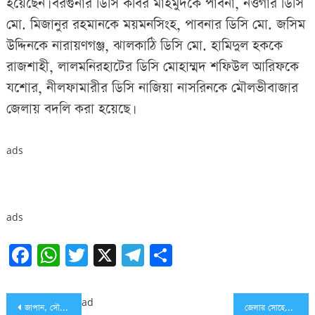
হয়েছেন। বরগুনার ডিসি কবির মাহমুদকে পাবনা, নওগাঁর ডিসি
মো. মিজানুর রহমানকে ময়মনসিংহ, পাবনার ডিসি মো. জসিম
উদ্দিনকে নারায়ণগঞ্জ, ঝালকাঠি ডিসি মো. হামিদুল হককে
রাজশাহী, লালমনিরহাটের ডিসি মোহাম্মদ শফিউল আরিফকে
যশোর, নীলফামারীর ডিসি নাজিয়া নাসরিনকে মৌলভীবাজার
জেলায় বদলি করা হয়েছে।
ads
ads
Facebook
WhatsApp
Twitter
X
Telegram
Share
Post
ad
জাপান, সৌদি আরব ও ফিনল্যান্ডে ১২ দিনের সফর শেষে দেশে ফিরেছেন প্রধানমন্ত্রী শেখ হাসিনা।
জেলার সোহেল রানার ২৬টি ব্যাংক হিসাব জব্দ করেছে দুদক, জমা আছে ১৫ কোটি টাকা