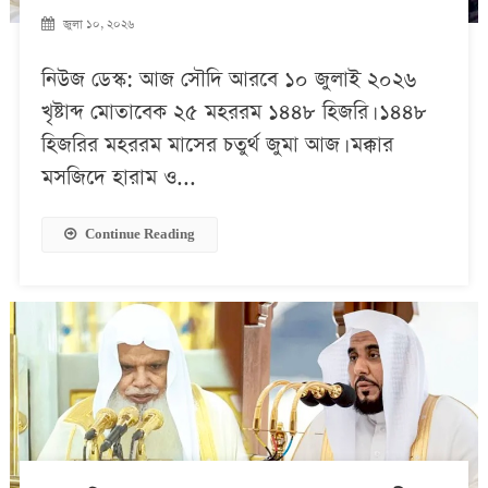
জুলা ১০, ২০২৬
নিউজ ডেস্ক: আজ সৌদি আরবে ১০ জুলাই ২০২৬
খৃষ্টাব্দ মোতাবেক ২৫ মহররম ১৪৪৮ হিজরি। ১৪৪৮
হিজরির মহররম মাসের চতুর্থ জুমা আজ। মক্কার
মসজিদে হারাম ও...
Continue Reading