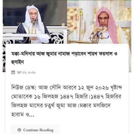
মক্কা-মদিনায় আজ জুমার নামাজ পড়াবেন শায়খ ফয়সাল ও
হুসাইন
জুন ১২, ২০২৬
নিউজ ডেস্ক: আজ সৌদি আরবে ১২ জুন ২০২৬ খৃষ্টাব্দ
মোতাবেক ১৬ জিলহজ ১৪৪৭ হিজরি। ১৪৪৭ হিজরির
জিলহজ মাসের চতুর্থ জুমা আজ। মক্কার মসজিদে
হারাম ও...
Continue Reading