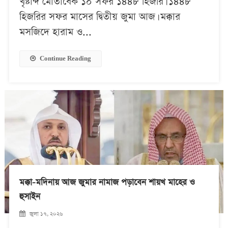
খৃষ্টাব্দ মোতাবেক ১০ সফর ১৪৪৮ হিজরি। ১৪৪৮
হিজরির সফর মাসের দ্বিতীয় জুমা আজ। মক্কার
মসজিদে হারাম ও...
Continue Reading
মক্কা-মদিনায় আজ জুমার নামাজ পড়াবেন শায়খ মাহের ও
হুসাইন
জুলা ১৭, ২০২৬