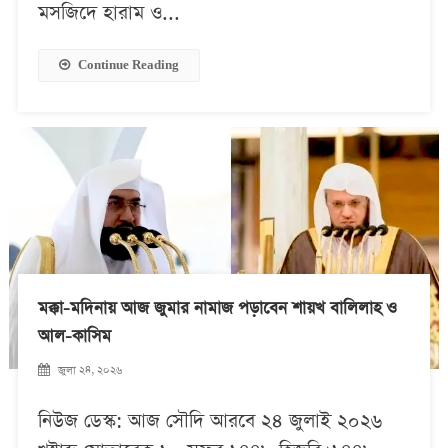
মসজিদে হারাম ও...
Continue Reading
মক্কা-মদিনায় আজ জুমার নামাজ পড়াবেন শায়খ বালিলাহ ও
আল-কাসিম
জুলা ২৪, ২০২৬
নিউজ ডেস্ক: আজ সৌদি আরবে ২৪ জুলাই ২০২৬