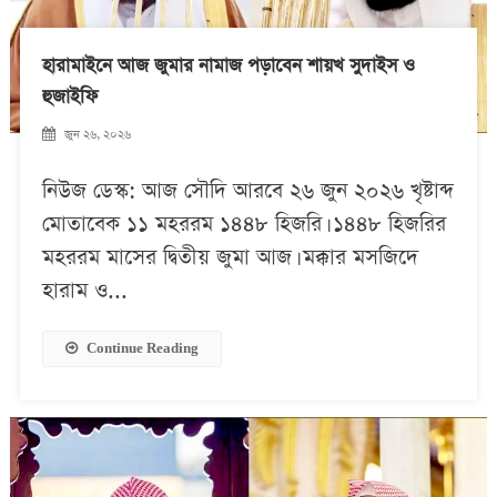
হারামাইনে আজ জুমার নামাজ পড়াবেন শায়খ সুদাইস ও
হুজাইফি
জুন ২৬, ২০২৬
নিউজ ডেস্ক: আজ সৌদি আরবে ২৬ জুন ২০২৬ খৃষ্টাব্দ
মোতাবেক ১১ মহররম ১৪৪৮ হিজরি। ১৪৪৮ হিজরির
মহররম মাসের দ্বিতীয় জুমা আজ। মক্কার মসজিদে
হারাম ও...
Continue Reading