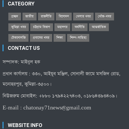
CATEGORY
প্রচ্ছদ
জাতীয়
রাজনীতি
বিনোদন
খেলার খবর
খোঁজ-খবর
কুমিল্লা খবর
চট্টগ্রাম বিভাগ
মহানগর
অর্থনীতি
আন্তর্জাতিক
টেকনোলজি
প্রবাসের খবর
শিক্ষা
শিল্প-সাহিত্য
CONTACT US
সম্পাদক: মাইনুল হক
প্রধান কার্যালয় : ৩৩০, আইয়ূব মঞ্জিল, সোনালী জামে মসজিদ রোড,
মনোহরপুর, কুমিল্লা-৩৫০০।
নিউজরুম মোবাইল: +৮৮০ ১৭৯৪২২৭৪০৩, ০১৮৬৪৩৯৩৪০৯।
E-mail :
chatonay71news@gmail.com
WEBSITE INFO