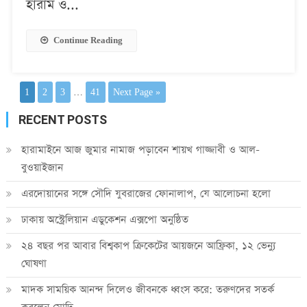
হারাম ও...
Continue Reading
1
2
3
…
41
Next Page »
RECENT POSTS
হারামাইনে আজ জুমার নামাজ পড়াবেন শায়খ গাজ্জাবী ও আল-
বুওয়াইজান
এরদোয়ানের সঙ্গে সৌদি যুবরাজের ফোনালাপ, যে আলোচনা হলো
ঢাকায় অস্ট্রেলিয়ান এডুকেশন এক্সপো অনুষ্ঠিত
২৪ বছর পর আবার বিশ্বকাপ ক্রিকে‌টের আয়জনে আফ্রিকা, ১২ ভেন্যু
ঘোষণা
মাদক সাময়িক আনন্দ দিলেও জীবনকে ধ্বংস করে: তরুণদের সতর্ক