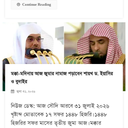
Continue Reading
মক্কা-মদিনায় আজ জুমার নামাজ পড়াবেন শায়খ ড. ইয়াসির
ও বুদাইর
জুলা ৩১, ২০২৬
নিউজ ডেস্ক: আজ সৌদি আরবে ৩১ জুলাই ২০২৬
খৃষ্টাব্দ মোতাবেক ১৭ সফর ১৪৪৮ হিজরি। ১৪৪৮
হিজরির সফর মাসের তৃতীয় জুমা আজ। মক্কার