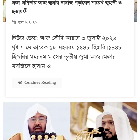
মক্কা-মদিনায় আজ জুমার নামাজ পড়াবেন শায়েখ জুহানী ও
হুজায়ফী
জুলা ৩, ২০২৬
নিউজ ডেস্ক: আজ সৌদি আরবে ৩ জুলাই ২০২৬
খৃষ্টাব্দ মোতাবেক ১৮ মহররম ১৪৪৮ হিজরি। ১৪৪৮
হিজরির মহররম মাসের তৃতীয় জুমা আজ। মক্কার
মসজিদে হারাম ও...
Continue Reading