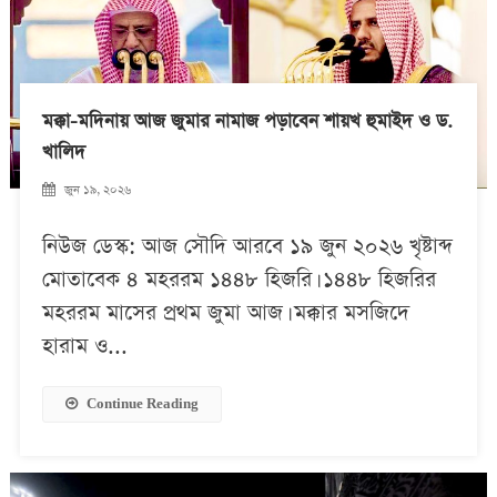
মক্কা-মদিনায় আজ জুমার নামাজ পড়াবেন শায়খ হুমাইদ ও ড.
খালিদ
জুন ১৯, ২০২৬
নিউজ ডেস্ক: আজ সৌদি আরবে ১৯ জুন ২০২৬ খৃষ্টাব্দ
মোতাবেক ৪ মহররম ১৪৪৮ হিজরি। ১৪৪৮ হিজরির
মহররম মাসের প্রথম জুমা আজ। মক্কার মসজিদে
হারাম ও...
Continue Reading