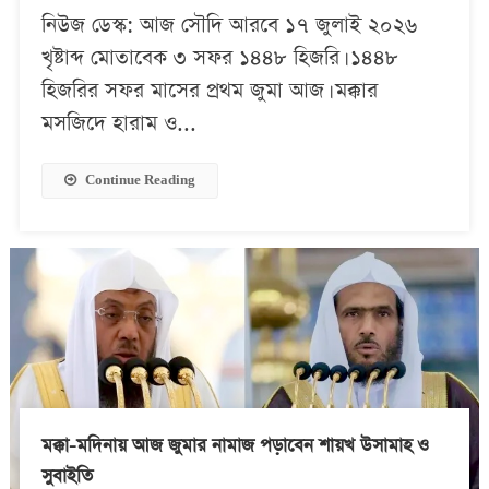
নিউজ ডেস্ক: আজ সৌদি আরবে ১৭ জুলাই ২০২৬
খৃষ্টাব্দ মোতাবেক ৩ সফর ১৪৪৮ হিজরি। ১৪৪৮
হিজরির সফর মাসের প্রথম জুমা আজ। মক্কার
মসজিদে হারাম ও...
Continue Reading
মক্কা-মদিনায় আজ জুমার নামাজ পড়াবেন শায়খ উসামাহ ও
সুবাইতি