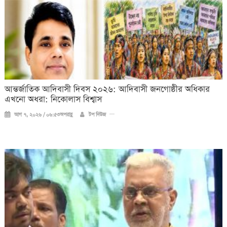
আন্তর্জাতিক আদিবাসী দিবস ২০২৬: আদিবাসী জনগোষ্ঠীর অধিকার
এখনো অধরা: নিকোলাস বিশ্বাস
আগ ৭, ২০২৬ / ০৬:৫৩অপরাহ্ণ
টপ নিউজ