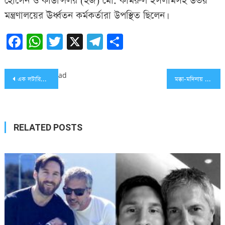
হোসেন ও কাউন্সিলর (হজ) মো. কামরুল ইসলামসহ উভয়
মন্ত্রণালয়ের ঊর্ধ্বতন কর্মকর্তারা উপস্থিত ছিলেন।
Facebook
WhatsApp
Twitter
X
Telegram
Share
Post
ad
এক লটারিতেই ৫ বন্ধু জিতলেন শতকোটি টাকা
মক্কা-মদিনায় আজ জুমার নামাজ পড়াবেন শায়খ ফয়সাল ও হুসাইন
navigation
RELATED POSTS