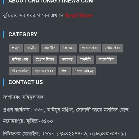
ABOUT CHATONAY71NEWS.COM
কুমিল্লার সব খবর পাবেন এখানে
Read More
CATEGORY
প্রচ্ছদ
জাতীয়
রাজনীতি
বিনোদন
খেলার খবর
খোঁজ-খবর
কুমিল্লা খবর
চট্টগ্রাম বিভাগ
মহানগর
অর্থনীতি
আন্তর্জাতিক
টেকনোলজি
প্রবাসের খবর
শিক্ষা
শিল্প-সাহিত্য
CONTACT US
সম্পাদক: মাইনুল হক
প্রধান কার্যালয় : ৩৩০, আইয়ূব মঞ্জিল, সোনালী জামে মসজিদ রোড,
মনোহরপুর, কুমিল্লা-৩৫০০।
নিউজরুম মোবাইল: +৮৮০ ১৭৯৪২২৭৪০৩, ০১৮৬৪৩৯৩৪০৯।