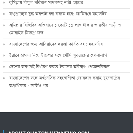
কুমিল্লায় বিপুল পরিমাণ মাদকসহ নারী গ্রেপ্তার
মধ্যপ্রাচ্যের যুদ্ধ অবশ্যই বন্ধ করতে হবে: জাতিসংঘ মহাসচিব
কুমিল্লায় বিজিবির অভিযানে ১ কোটি ১৫ লাখ টাকার ভারতীয় শাড়ী ও
মোবাইল ডিসপ্লে জব্দ
বাংলাদেশের জন্য আসিয়ানের দরজা কার্যত বন্ধ: মহাসচিব
ইরানে হামলা নিয়ে ট্রাম্পের সঙ্গে সৌদি যুবরাজের ফোনালাপ
দেশের জনগণই নির্ধারণ করবে ইরানের ভবিষ্যৎ: পেজেশকিয়ান
বাংলাদেশের সঙ্গে অর্থনৈতিক সহযোগিতা জোরদার করাই যুক্তরাষ্ট্রের
অগ্রাধিকার : সার্জিও গর