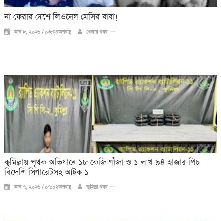
না ফেরার দেশে লিওনেল মেসির বাবা!
আগ ৮, ২০২৬ / ০৩:৩৪অপরাহ্ণ
খেলার খবর
কুমিল্লায় পৃথক অভিযানে ১৮ কেজি গাঁজা ও ১ লাখ ৯৪ হাজার পিচ
বিদেশি সিগারেটসহ আটক ১
আগ ৭, ২০২৬ / ০৭:০২অপরাহ্ণ
কুমিল্লা খবর