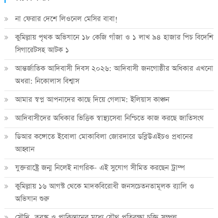
না ফেরার দেশে লিওনেল মেসির বাবা!
কুমিল্লায় পৃথক অভিযানে ১৮ কেজি গাঁজা ও ১ লাখ ৯৪ হাজার পিচ বিদেশি
সিগারেটসহ আটক ১
আন্তর্জাতিক আদিবাসী দিবস ২০২৬: আদিবাসী জনগোষ্ঠীর অধিকার এখনো
অধরা: নিকোলাস বিশ্বাস
আমার স্বপ্ন আপনাদের কাছে দিয়ে গেলাম: ইলিয়াস কাঞ্চন
আদিবাসীদের অধিকার ভিত্তিক স্বাস্থ্যসেবা নিশ্চিতে কাজ করছে জাতিসংঘ
ডিআর কঙ্গোতে ইবোলা মোকাবিলা জোরদারে ডব্লিউএইচও প্রধানের
আহ্বান
যুক্তরাষ্ট্রে জন্ম নিলেই নাগরিক- এই সুযোগ সীমিত করছেন ট্রাম্প
কুমিল্লায় ১৬ আগস্ট থেকে মাদকবিরোধী জনসচেতনতামূলক র‍্যালি ও
অভিযান শুরু
সৌদি, তুরস্ক ও পাকিস্তানের মধ্যে যৌথ প্রতিরক্ষা চুক্তি সম্পন্ন