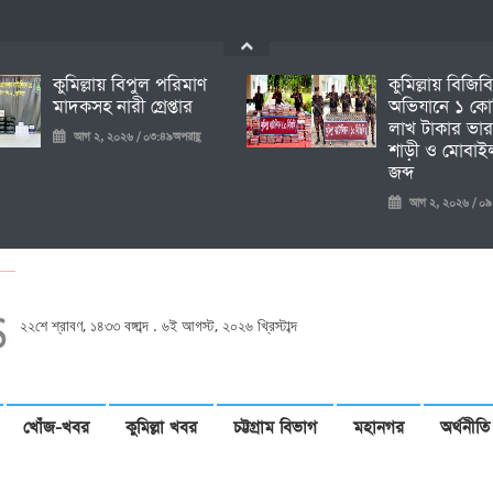
কুমিল্লায় বিপুল পরিমাণ
কুমিল্লায় বিজিব
মাদকসহ নারী গ্রেপ্তার
অভিযানে ১ কো
লাখ টাকার ভার
আগ ২, ২০২৬ / ০৩:৪৯অপরাহ্ণ
শাড়ী ও মোবাইল
জব্দ
আগ ২, ২০২৬ / ০৯:১৩প
২২শে শ্রাবণ, ১৪৩৩ বঙ্গাব্দ . ৬ই আগস্ট, ২০২৬ খ্রিস্টাব্দ
খোঁজ-খবর
কুমিল্লা খবর
চট্টগ্রাম বিভাগ
মহানগর
অর্থনীতি