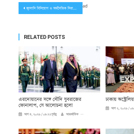
Post
ad
জ্বালানি বিনিয়োগ ও অর্থনৈতিক নিরাপত্তা নিয়ে বৈঠকে বসবেন জাপান ও যুক্তরাজ্যের প্রধানমন্ত্রী
navigation
RELATED POSTS
এরদোয়ানের সঙ্গে সৌদি যুবরাজের
ঢাকায় অস্ট্রেল
ফোনালাপ, যে আলোচনা হলো
আগ ২, ২০২৬ / ০৬:
আগ ৪, ২০২৬ / ০৯:২২পূর্বাহ্ণ
আন্তর্জাতিক