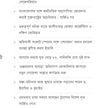
পেজেশকিয়ান
বাংলাদেশের সঙ্গে অর্থনৈতিক সহযোগিতা জোরদার
করাই যুক্তরাষ্ট্রের অগ্রাধিকার : সার্জিও গর
গুরুত্বপূর্ণ খনিজ খাতে অংশীদারত্ব ঘোষণা আর্জেন্টিনা ও
দক্ষিণ কোরিয়ার
অভিবাসী সংকটে স্পেনের সঙ্গে ‘শেনজেন’ অবাধ চলাচল
ব্যবস্থা স্থগিত করল ইতালি
মী
আসামে বন্যায় মৃত বেড়ে ৮২, পানিবন্দি প্রায় দুই লাখ
‘গুপ্তচরদের আখড়া’ অভিযোগ মোকাবিলায় জাপানে
নতুন গোয়েন্দা সংস্থার কার্যক্রম শুরু
মক্কা-মদিনায় আজ জুমার নামাজ পড়াবেন শায়খ ড.
ইয়াসির ও বুদাইর
প্রথমবার ঢাকা সফরে আসছেন ট্রাম্পের বিশেষ দূত
সার্জিও গোর