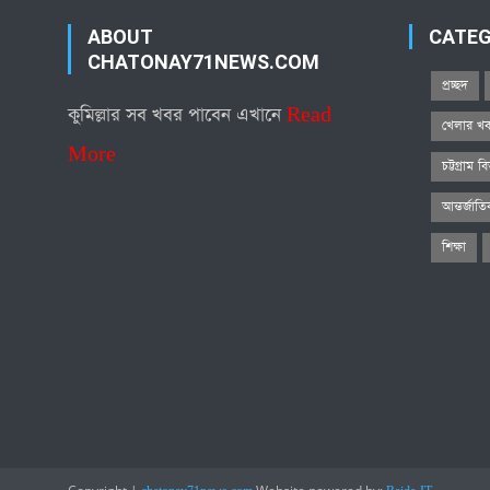
ABOUT
CATE
CHATONAY71NEWS.COM
প্রচ্ছদ
কুমিল্লার সব খবর পাবেন এখানে
Read
খেলার খ
More
চট্টগ্রাম ব
আন্তর্জাত
শিক্ষা