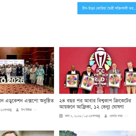
চীন-উত্তর কোরিয়া মৈত্রী শক্তিশালী করতে শি’র চার
িয়ান এডুকেশন এক্সপো অনুষ্ঠিত
২৪ বছর পর আবার বিশ্বকাপ ক্রিকে‌টের
আয়জনে আফ্রিকা, ১২ ভেন্যু ঘোষণা
১২অপরাহ্ণ
টপ নিউজ
আগ ২, ২০২৬ / ০৫:২৪অপরাহ্ণ
খেলার খবর