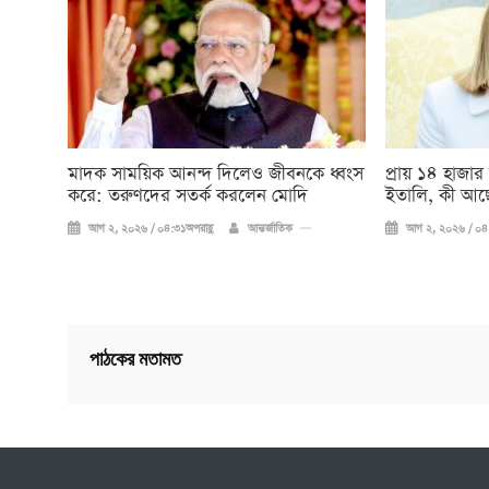
মাদক সাময়িক আনন্দ দিলেও জীবনকে ধ্বংস
প্রায় ১৪ হাজার
করে: তরুণদের সতর্ক করলেন মোদি
ইতালি, কী আছ
আগ ২, ২০২৬ / ০৪:৩১অপরাহ্ণ
আন্তর্জাতিক
আগ ২, ২০২৬ / ০৪:
পাঠকের মতামত