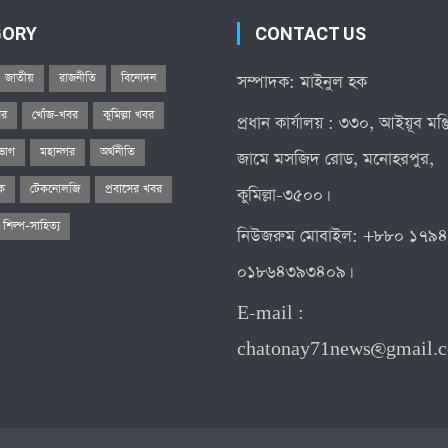
GORY
CONTACT US
জাতীয়
রাজনীতি
বিনোদন
সম্পাদক: মাইনুল হক
বর
খোঁজ-খবর
কুমিল্লা খবর
প্রধান কার্যালয় : ৩৩০, আইয়ূব মঞ
িভাগ
মহানগর
অর্থনীতি
জামে মসজিদ রোড, মনোহরপুর,
িক
টেকনোলজি
প্রবাসের খবর
কুমিল্লা-৩৫০০।
শিল্প-সাহিত্য
নিউজরুম মোবাইল: +৮৮০ ১৭৯
০১৮৬৪৩৯৩৪০৯।
E-mail :
chatonay71news@gmail.