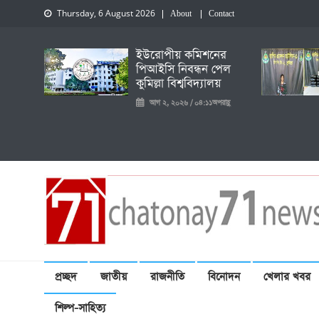
Thursday, 6 August 2026
About
Contact
ইউরোপীয় কমিশনের
পিআইসি নিবন্ধন পেল
কুমিল্লা বিশ্ববিদ্যালয়
আগ ২, ২০২৬ / ০৪:১১অপরাহ্ণ
চেতনায় একাত্তর নিউজ
প্রচ্ছদ
জাতীয়
রাজনীতি
বিনোদন
খেলার খবর
শিল্প-সাহিত্য