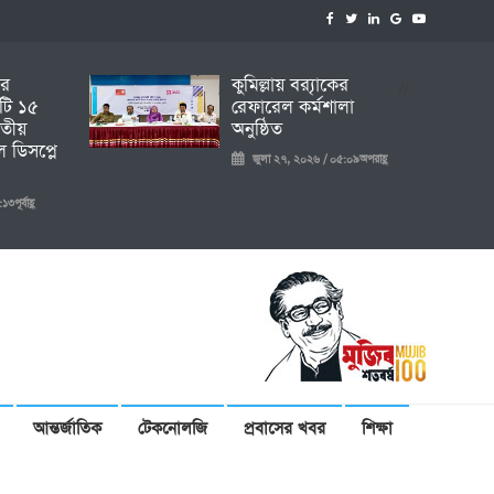
ির
কুমিল্লায় ব্র‍্যাকের
//
টি ১৫
রেফারেল কর্মশালা
তীয়
অনুষ্ঠিত
 ডিসপ্লে
জুলা ২৭, ২০২৬ / ০৫:০৯অপরাহ্ণ
ূর্বাহ্ণ
আন্তর্জাতিক
টেকনোলজি
প্রবাসের খবর
শিক্ষা