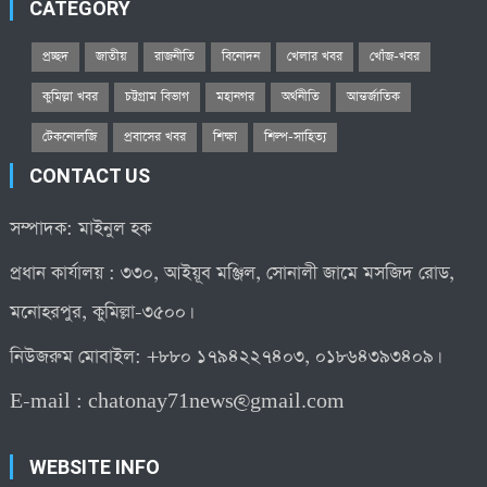
CATEGORY
প্রচ্ছদ
জাতীয়
রাজনীতি
বিনোদন
খেলার খবর
খোঁজ-খবর
কুমিল্লা খবর
চট্টগ্রাম বিভাগ
মহানগর
অর্থনীতি
আন্তর্জাতিক
টেকনোলজি
প্রবাসের খবর
শিক্ষা
শিল্প-সাহিত্য
CONTACT US
সম্পাদক: মাইনুল হক
প্রধান কার্যালয় : ৩৩০, আইয়ূব মঞ্জিল, সোনালী জামে মসজিদ রোড,
মনোহরপুর, কুমিল্লা-৩৫০০।
নিউজরুম মোবাইল: +৮৮০ ১৭৯৪২২৭৪০৩, ০১৮৬৪৩৯৩৪০৯।
E-mail :
chatonay71news@gmail.com
WEBSITE INFO