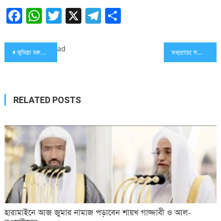
Facebook
WhatsApp
Twitter
X
Telegram
Share
Post
ad
কুমিল্লা বরুড়ায় প্রান্তিক পরিবারের মাঝে হাঁস-মুরগির বাচ্চা বিতরণ ও মাছ চাষ বিষয়ক প্রশিক্ষণ
মধ্যপ্রাচ্যে সহিংসতা বন্ধের আহ্বান জাতিসংঘ মহাসচিবের
navigation
RELATED POSTS
হারামাইনে আজ জুমার নামাজ পড়াবেন শায়খ গাজ্জাবী ও আল-