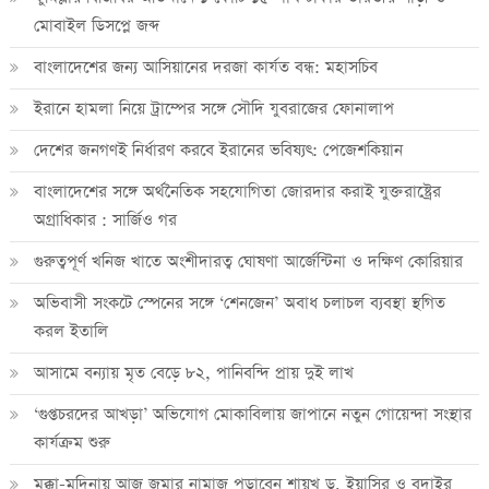
মোবাইল ডিসপ্লে জব্দ
বাংলাদেশের জন্য আসিয়ানের দরজা কার্যত বন্ধ: মহাসচিব
ইরানে হামলা নিয়ে ট্রাম্পের সঙ্গে সৌদি যুবরাজের ফোনালাপ
দেশের জনগণই নির্ধারণ করবে ইরানের ভবিষ্যৎ: পেজেশকিয়ান
বাংলাদেশের সঙ্গে অর্থনৈতিক সহযোগিতা জোরদার করাই যুক্তরাষ্ট্রের
অগ্রাধিকার : সার্জিও গর
গুরুত্বপূর্ণ খনিজ খাতে অংশীদারত্ব ঘোষণা আর্জেন্টিনা ও দক্ষিণ কোরিয়ার
অভিবাসী সংকটে স্পেনের সঙ্গে ‘শেনজেন’ অবাধ চলাচল ব্যবস্থা স্থগিত
করল ইতালি
আসামে বন্যায় মৃত বেড়ে ৮২, পানিবন্দি প্রায় দুই লাখ
‘গুপ্তচরদের আখড়া’ অভিযোগ মোকাবিলায় জাপানে নতুন গোয়েন্দা সংস্থার
কার্যক্রম শুরু
মক্কা-মদিনায় আজ জুমার নামাজ পড়াবেন শায়খ ড. ইয়াসির ও বুদাইর