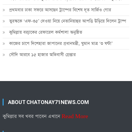
প্রথমবার ঢাকা সফরে আসছেন ট্রাম্পের বিশেষ দূত সার্জিও গোর
তুরস্ককে ‘এফ-৩৫’ দেওয়া নিয়ে নেতানিয়াহুর আপত্তি উড়িয়ে দিলেন ট্রাম্প
কুমিল্লায় ব্র‍্যাকের রেফারেল কর্মশালা অনুষ্ঠিত
কাজের চাপে দিশেহারা জাপানের প্রধানমন্ত্রী, ঘুমান মাত্র ‘৩ ঘণ্টা’
সৌদি আরবে ১৫ হাজার অভিবাসী গ্রেপ্তার
ABOUT CHATONAY71NEWS.COM
কুমিল্লার সব খবর পাবেন এখানে
Read More