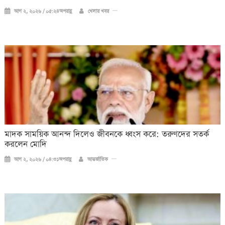
আগ ২, ২০২৬ / ০৫:২৪অপরাহ্ণ
খেলার খবর
মাদক সাময়িক আনন্দ দিলেও জীবনকে ধ্বংস করে: তরুণদের সতর্ক
করলেন মোদি
আগ ২, ২০২৬ / ০৪:৩১অপরাহ্ণ
আন্তর্জাতিক