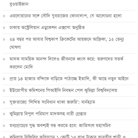
বুওয়াইজান
এরদোয়ানের সঙ্গে সৌদি যুবরাজের ফোনালাপ, যে আলোচনা হলো
ঢাকায় অস্ট্রেলিয়ান এডুকেশন এক্সপো অনুষ্ঠিত
২৪ বছর পর আবার বিশ্বকাপ ক্রিকে‌টের আয়জনে আফ্রিকা, ১২ ভেন্যু
ঘোষণা
মাদক সাময়িক আনন্দ দিলেও জীবনকে ধ্বংস করে: তরুণদের সতর্ক
করলেন মোদি
প্রায় ১৪ হাজার বন্দিকে বাড়িতে পাঠাচ্ছে ইতালি, কী আছে নতুন আইনে
ইউরোপীয় কমিশনের পিআইসি নিবন্ধন পেল কুমিল্লা বিশ্ববিদ্যালয়
যুক্তরাজ্যে ‘লিখিত সংবিধান থাকা জরুরি’: বার্নহ্যাম
কুমিল্লায় বিপুল পরিমাণ মাদকসহ নারী গ্রেপ্তার
মধ্যপ্রাচ্যের যুদ্ধ অবশ্যই বন্ধ করতে হবে: জাতিসংঘ মহাসচিব
কুমিল্লায় বিজিবির অভিযানে ১ কোটি ১৫ লাখ টাকার ভারতীয় শাড়ী ও