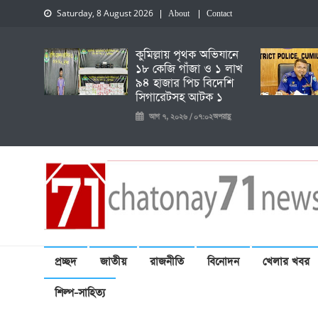
Saturday, 8 August 2026
About
Contact
কুমিল্লায় পৃথক অভিযানে
১৮ কেজি গাঁজা ও ১ লাখ
৯৪ হাজার পিচ বিদেশি
সিগারেটসহ আটক ১
আগ ৭, ২০২৬ / ০৭:০২অপরাহ্ণ
চেতনায় একাত্তর নিউজ
প্রচ্ছদ
জাতীয়
রাজনীতি
বিনোদন
খেলার খবর
শিল্প-সাহিত্য