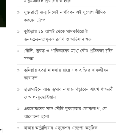
ডব্লিউএইচও প্রধানের আহ্বান
যুক্তরাষ্ট্রে জন্ম নিলেই নাগরিক- এই সুযোগ সীমিত
করছেন ট্রাম্প
কুমিল্লায় ১৬ আগস্ট থেকে মাদকবিরোধী
জনসচেতনতামূলক র‍্যালি ও অভিযান শুরু
সৌদি, তুরস্ক ও পাকিস্তানের মধ্যে যৌথ প্রতিরক্ষা চুক্তি
সম্পন্ন
কুমিল্লায় হত্যা মামলার রায়ে এক ব্যক্তির যাবজ্জীবন
কারাদন্ড
হারামাইনে আজ জুমার নামাজ পড়াবেন শায়খ গাজ্জাবী
ও আল-বুওয়াইজান
এরদোয়ানের সঙ্গে সৌদি যুবরাজের ফোনালাপ, যে
আলোচনা হলো
ঢাকায় অস্ট্রেলিয়ান এডুকেশন এক্সপো অনুষ্ঠিত
শে