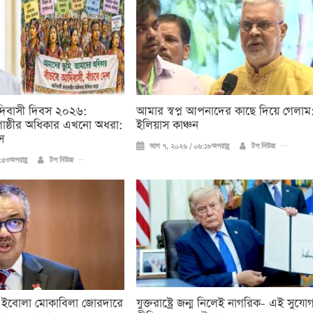
দিবাসী দিবস ২০২৬:
আমার স্বপ্ন আপনাদের কাছে দিয়ে গেলাম
ষ্ঠীর অধিকার এখনো অধরা:
ইলিয়াস কাঞ্চন
স
আগ ৭, ২০২৬ / ০৬:১৮অপরাহ্ণ
টপ নিউজ
৫৩অপরাহ্ণ
টপ নিউজ
 ইবোলা মোকাবিলা জোরদারে
যুক্তরাষ্ট্রে জন্ম নিলেই নাগরিক- এই সুযো