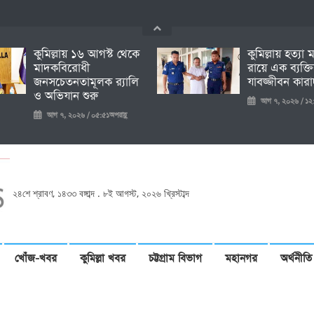
কুমিল্লায় ১৬ আগস্ট থেকে
কুমিল্লায় হত্যা
মাদকবিরোধী
রায়ে এক ব্যক্ত
জনসচেতনতামূলক র‍্যালি
যাবজ্জীবন কারাদ
ও অভিযান শুরু
আগ ৭, ২০২৬ / ১২:
আগ ৭, ২০২৬ / ০৫:৫১অপরাহ্ণ
২৪শে শ্রাবণ, ১৪৩৩ বঙ্গাব্দ . ৮ই আগস্ট, ২০২৬ খ্রিস্টাব্দ
খোঁজ-খবর
কুমিল্লা খবর
চট্টগ্রাম বিভাগ
মহানগর
অর্থনীতি