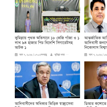
কুমিল্লায় পৃথক অভিযানে ১৮ কেজি গাঁজা ও ১
আন্তর্জাতিক আ
লাখ ৯৪ হাজার পিচ বিদেশি সিগারেটসহ
আদিবাসী জনগো
আটক ১
নিকোলাস বিশ্বা
আগ ৭, ২০২৬ / ০৭:০২অপরাহ্ণ
কুমিল্লা খবর
আগ ৭, ২০২৬ / ০৬:
আদিবাসীদের অধিকার ভিত্তিক স্বাস্থ্যসেবা
ডিআর কঙ্গোতে