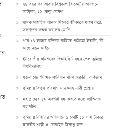
র
২৪ বছর পর আবার বিশ্বকাপ ক্রিকে‌টের আয়জনে
আফ্রিকা, ১২ ভেন্যু ঘোষণা
মাদক সাময়িক আনন্দ দিলেও জীবনকে ধ্বংস করে:
তরুণদের সতর্ক করলেন মোদি
র
প্রায় ১৪ হাজার বন্দিকে বাড়িতে পাঠাচ্ছে ইতালি, কী
আছে নতুন আইনে
ার
ইউরোপীয় কমিশনের পিআইসি নিবন্ধন পেল কুমিল্লা
বিশ্ববিদ্যালয়
যুক্তরাজ্যে ‘লিখিত সংবিধান থাকা জরুরি’: বার্নহ্যাম
কুমিল্লায় বিপুল পরিমাণ মাদকসহ নারী গ্রেপ্তার
িগত
মধ্যপ্রাচ্যের যুদ্ধ অবশ্যই বন্ধ করতে হবে: জাতিসংঘ
মহাসচিব
কুমিল্লায় বিজিবির অভিযানে ১ কোটি ১৫ লাখ টাকার
ভারতীয় শাড়ী ও মোবাইল ডিসপ্লে জব্দ