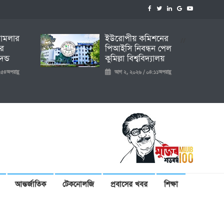
 মামলার
ইউরোপীয় কমিশনের
//
ির
পিআইসি নিবন্ধন পেল
ন্ড
কুমিল্লা বিশ্ববিদ্যালয়
৫৪অপরাহ্ণ
আগ ২, ২০২৬ / ০৪:১১অপরাহ্ণ
আন্তর্জাতিক
টেকনোলজি
প্রবাসের খবর
শিক্ষা