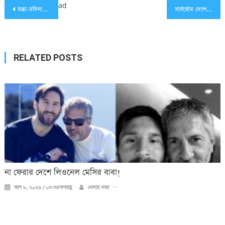
Post
ad
মক্কা-মদিনায় আজ জুমার নামাজ পড়াবেন ড. ইয়াসির ও বুদাইর
সার্বভৌম দেশের অংশীদার বেছে নেওয়ার স্বাধীনতা থাকা উচিত: পুতিন
navigation
RELATED POSTS
না ফেরার দেশে লিওনেল মেসির বাবা!
আগ ৮, ২০২৬ / ০৩:৩৪অপরাহ্ণ
খেলার খবর