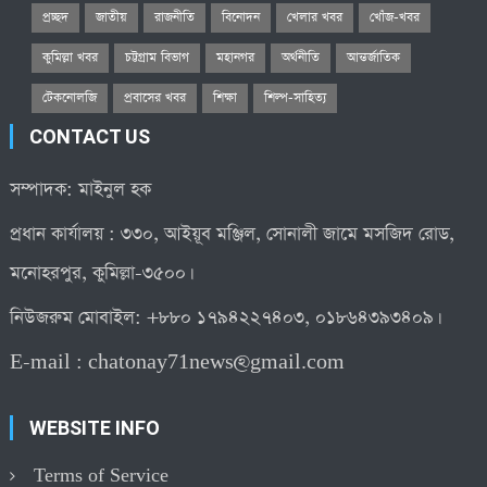
প্রচ্ছদ
জাতীয়
রাজনীতি
বিনোদন
খেলার খবর
খোঁজ-খবর
কুমিল্লা খবর
চট্টগ্রাম বিভাগ
মহানগর
অর্থনীতি
আন্তর্জাতিক
টেকনোলজি
প্রবাসের খবর
শিক্ষা
শিল্প-সাহিত্য
CONTACT US
সম্পাদক: মাইনুল হক
প্রধান কার্যালয় : ৩৩০, আইয়ূব মঞ্জিল, সোনালী জামে মসজিদ রোড,
মনোহরপুর, কুমিল্লা-৩৫০০।
নিউজরুম মোবাইল: +৮৮০ ১৭৯৪২২৭৪০৩, ০১৮৬৪৩৯৩৪০৯।
E-mail :
chatonay71news@gmail.com
WEBSITE INFO
Terms of Service