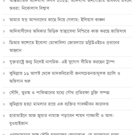
আন্তর্জাতিক আদিবাসী দিবস ২০২৬: আদিবাসী জনগোষ্ঠীর অধিকার এখনো
অধরা: নিকোলাস বিশ্বাস
আমার স্বপ্ন আপনাদের কাছে দিয়ে গেলাম: ইলিয়াস কাঞ্চন
আদিবাসীদের অধিকার ভিত্তিক স্বাস্থ্যসেবা নিশ্চিতে কাজ করছে জাতিসংঘ
ডিআর কঙ্গোতে ইবোলা মোকাবিলা জোরদারে ডব্লিউএইচও প্রধানের
আহ্বান
যুক্তরাষ্ট্রে জন্ম নিলেই নাগরিক- এই সুযোগ সীমিত করছেন ট্রাম্প
কুমিল্লায় ১৬ আগস্ট থেকে মাদকবিরোধী জনসচেতনতামূলক র‍্যালি ও
অভিযান শুরু
সৌদি, তুরস্ক ও পাকিস্তানের মধ্যে যৌথ প্রতিরক্ষা চুক্তি সম্পন্ন
কুমিল্লায় হত্যা মামলার রায়ে এক ব্যক্তির যাবজ্জীবন কারাদন্ড
হারামাইনে আজ জুমার নামাজ পড়াবেন শায়খ গাজ্জাবী ও আল-
বুওয়াইজান
এরদোয়ানের সঙ্গে সৌদি যুবরাজের ফোনালাপ, যে আলোচনা হলো