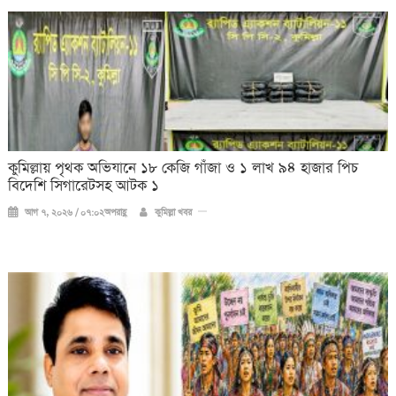
কুমিল্লায় পৃথক অভিযানে ১৮ কেজি গাঁজা ও ১ লাখ ৯৪ হাজার পিচ
বিদেশি সিগারেটসহ আটক ১
আগ ৭, ২০২৬ / ০৭:০২অপরাহ্ণ
কুমিল্লা খবর