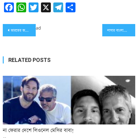
Facebook
WhatsApp
Twitter
X
Telegram
Share
Post
ad
ভারতের জম্বি ড্রাগে আফ্রিকা ধ্বংসের পথে
নাসার বাংলাদেশি বিজ্ঞানী রেজাউল হক মারা গেছেন
navigation
RELATED POSTS
না ফেরার দেশে লিওনেল মেসির বাবা!