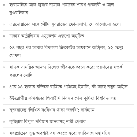
হারামাইনে আজ জুমার নামাজ পড়াবেন শায়খ গাজ্জাবী ও আল-
বুওয়াইজান
এরদোয়ানের সঙ্গে সৌদি যুবরাজের ফোনালাপ, যে আলোচনা হলো
ঢাকায় অস্ট্রেলিয়ান এডুকেশন এক্সপো অনুষ্ঠিত
২৪ বছর পর আবার বিশ্বকাপ ক্রিকে‌টের আয়জনে আফ্রিকা, ১২ ভেন্যু
ঘোষণা
মাদক সাময়িক আনন্দ দিলেও জীবনকে ধ্বংস করে: তরুণদের সতর্ক
করলেন মোদি
প্রায় ১৪ হাজার বন্দিকে বাড়িতে পাঠাচ্ছে ইতালি, কী আছে নতুন আইনে
ইউরোপীয় কমিশনের পিআইসি নিবন্ধন পেল কুমিল্লা বিশ্ববিদ্যালয়
যুক্তরাজ্যে ‘লিখিত সংবিধান থাকা জরুরি’: বার্নহ্যাম
কুমিল্লায় বিপুল পরিমাণ মাদকসহ নারী গ্রেপ্তার
মধ্যপ্রাচ্যের যুদ্ধ অবশ্যই বন্ধ করতে হবে: জাতিসংঘ মহাসচিব