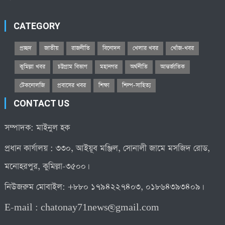
CATEGORY
প্রচ্ছদ
জাতীয়
রাজনীতি
বিনোদন
খেলার খবর
খোঁজ-খবর
কুমিল্লা খবর
চট্টগ্রাম বিভাগ
মহানগর
অর্থনীতি
আন্তর্জাতিক
টেকনোলজি
প্রবাসের খবর
শিক্ষা
শিল্প-সাহিত্য
CONTACT US
সম্পাদক: মাইনুল হক
প্রধান কার্যালয় : ৩৩০, আইয়ূব মঞ্জিল, সোনালী জামে মসজিদ রোড,
মনোহরপুর, কুমিল্লা-৩৫০০।
নিউজরুম মোবাইল: +৮৮০ ১৭৯৪২২৭৪০৩, ০১৮৬৪৩৯৩৪০৯।
E-mail :
chatonay71news@gmail.com