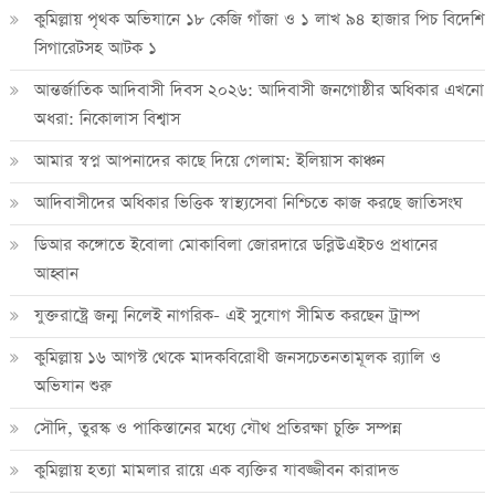
কুমিল্লায় পৃথক অভিযানে ১৮ কেজি গাঁজা ও ১ লাখ ৯৪ হাজার পিচ বিদেশি
সিগারেটসহ আটক ১
আন্তর্জাতিক আদিবাসী দিবস ২০২৬: আদিবাসী জনগোষ্ঠীর অধিকার এখনো
অধরা: নিকোলাস বিশ্বাস
আমার স্বপ্ন আপনাদের কাছে দিয়ে গেলাম: ইলিয়াস কাঞ্চন
আদিবাসীদের অধিকার ভিত্তিক স্বাস্থ্যসেবা নিশ্চিতে কাজ করছে জাতিসংঘ
ডিআর কঙ্গোতে ইবোলা মোকাবিলা জোরদারে ডব্লিউএইচও প্রধানের
আহ্বান
যুক্তরাষ্ট্রে জন্ম নিলেই নাগরিক- এই সুযোগ সীমিত করছেন ট্রাম্প
কুমিল্লায় ১৬ আগস্ট থেকে মাদকবিরোধী জনসচেতনতামূলক র‍্যালি ও
অভিযান শুরু
সৌদি, তুরস্ক ও পাকিস্তানের মধ্যে যৌথ প্রতিরক্ষা চুক্তি সম্পন্ন
কুমিল্লায় হত্যা মামলার রায়ে এক ব্যক্তির যাবজ্জীবন কারাদন্ড