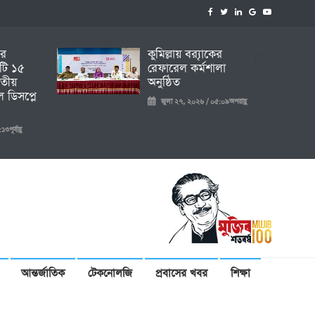
ির
কুমিল্লায় ব্র‍্যাকের
//
টি ১৫
রেফারেল কর্মশালা
তীয়
অনুষ্ঠিত
 ডিসপ্লে
জুলা ২৭, ২০২৬ / ০৫:০৯অপরাহ্ণ
ূর্বাহ্ণ
আন্তর্জাতিক
টেকনোলজি
প্রবাসের খবর
শিক্ষা