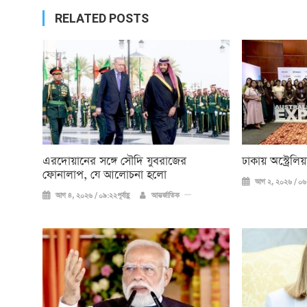
RELATED POSTS
এরদোয়ানের সঙ্গে সৌদি যুবরাজের
ঢাকায় অস্ট্রেল
ফোনালাপ, যে আলোচনা হলো
আগ ২, ২০২৬ / ০৬:
আগ ৪, ২০২৬ / ০৯:২২পূর্বাহ্ণ
আন্তর্জাতিক