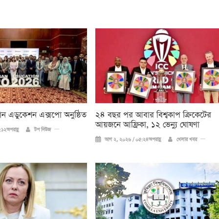
িয়ান এডুকেশন এক্সপো অনুষ্ঠিত
২৪ বছর পর আবার বিশ্বকাপ ক্রিকে‌টের
আয়জনে আফ্রিকা, ১২ ভেন্যু ঘোষণা
১২অপরাহ্ণ
টপ নিউজ
আগ ২, ২০২৬ / ০৫:২৪অপরাহ্ণ
খেলার খবর