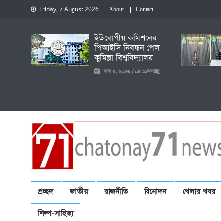
Friday, 7 August 2026
About
Contact
ইউরোপীয় কমিশনের
পিআইসি নিবন্ধন পেল
কুমিল্লা বিশ্ববিদ্যালয়
আগ ২, ২০২৬ / ০৪:১১অপরাহ্ণ
চেতনায় একাত্তর নিউজ
প্রচ্ছদ
জাতীয়
রাজনীতি
বিনোদন
খেলার খবর
শিল্প-সাহিত্য