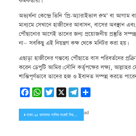
কর্মকর্তারা।
অভ্যর্থনা কেন্দ্রে তিনি ‘প্রি-অ্যারাইভাল রুম’ বা আগাম বা
মাধ্যমে সেখানে হাজীদের আবাসন, বাসের অবস্থান এবং ট্রাফ
পৌঁছানোর আগেই তাদের জন্য প্রয়োজনীয় প্রস্তুতি সম্পন
না— সবকিছু এই নিয়ন্ত্রণ কক্ষ থেকে মনিটর করা হয়।
এছাড়া হাজীদের গন্তব্যে পৌঁছাতে বাস পরিবর্তনের প্রক্রি
করেন ডেপুটি আমির। সৌদি কর্তৃপক্ষের লক্ষ্য, আল্লাহর মে
শান্তিপূর্ণভাবে তাদের হজ ও ইবাদত সম্পন্ন করতে পারে
Facebook
WhatsApp
Twitter
X
Telegram
Share
Post
ad
ঢাকা-১৫ আসনের পানির সংকট নিরসনের প্রতিশ্রুতি জামায়াত আমিরের
navigation