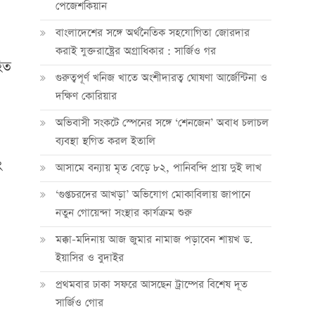
পেজেশকিয়ান
বাংলাদেশের সঙ্গে অর্থনৈতিক সহযোগিতা জোরদার
করাই যুক্তরাষ্ট্রের অগ্রাধিকার : সার্জিও গর
হিত
গুরুত্বপূর্ণ খনিজ খাতে অংশীদারত্ব ঘোষণা আর্জেন্টিনা ও
দক্ষিণ কোরিয়ার
অভিবাসী সংকটে স্পেনের সঙ্গে ‘শেনজেন’ অবাধ চলাচল
ব্যবস্থা স্থগিত করল ইতালি
ং
আসামে বন্যায় মৃত বেড়ে ৮২, পানিবন্দি প্রায় দুই লাখ
‘গুপ্তচরদের আখড়া’ অভিযোগ মোকাবিলায় জাপানে
নতুন গোয়েন্দা সংস্থার কার্যক্রম শুরু
মক্কা-মদিনায় আজ জুমার নামাজ পড়াবেন শায়খ ড.
ইয়াসির ও বুদাইর
প্রথমবার ঢাকা সফরে আসছেন ট্রাম্পের বিশেষ দূত
সার্জিও গোর