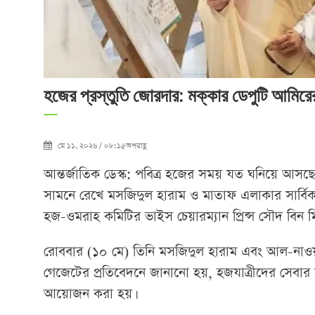
হজের প্রস্তুতি জোরদার: মক্কার ডেপুটি আমিরের
মে ১১, ২০২৬ / ০৮:১৫অপরাহ্ণ
আন্তর্জাতিক ডেস্ক: পবিত্র হজের সময় যত ঘনিয়ে আসছে
সামনে রেখে মসজিদুল হারাম ও মাতাফ এলাকার সার্বিক প
হজ-ওমরাহ কমিটির ভাইস চেয়ারম্যান প্রিন্স সৌদ বিন ম
রোববার (১০ মে) তিনি মসজিদুল হারাম এবং আল-নাওয়ারিয
গেজেটের প্রতিবেদনে জানানো হয়, হজযাত্রীদের সেবার ম
আয়োজন করা হয়।