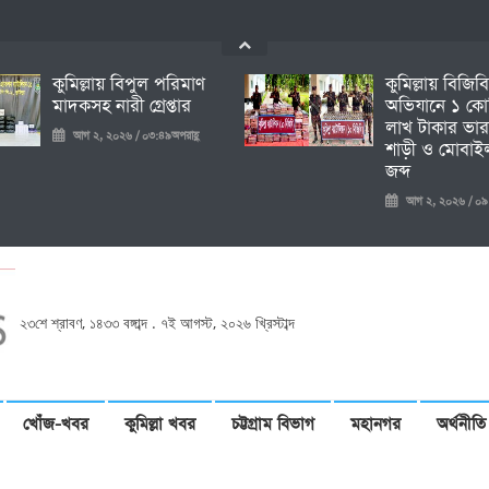
কুমিল্লায় বিপুল পরিমাণ
কুমিল্লায় বিজিব
মাদকসহ নারী গ্রেপ্তার
অভিযানে ১ কো
লাখ টাকার ভার
আগ ২, ২০২৬ / ০৩:৪৯অপরাহ্ণ
শাড়ী ও মোবাইল
জব্দ
আগ ২, ২০২৬ / ০৯:১৩প
২৩শে শ্রাবণ, ১৪৩৩ বঙ্গাব্দ . ৭ই আগস্ট, ২০২৬ খ্রিস্টাব্দ
খোঁজ-খবর
কুমিল্লা খবর
চট্টগ্রাম বিভাগ
মহানগর
অর্থনীতি