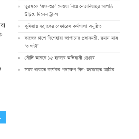
তুরস্ককে ‘এফ-৩৫’ দেওয়া নিয়ে নেতানিয়াহুর আপত্তি
উড়িয়ে দিলেন ট্রাম্প
ীরা
কুমিল্লায় ব্র‍্যাকের রেফারেল কর্মশালা অনুষ্ঠিত
কি
কাজের চাপে দিশেহারা জাপানের প্রধানমন্ত্রী, ঘুমান মাত্র
‘৩ ঘণ্টা’
সৌদি আরবে ১৫ হাজার অভিবাসী গ্রেপ্তার
ও
সময় থাকতে কার্যকর পদক্ষেপ নিন: জামায়াত আমির
বিজিএমইএ’র বৈঠক