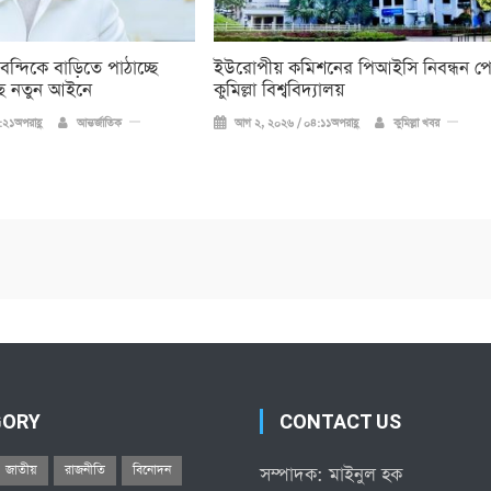
 বন্দিকে বাড়িতে পাঠাচ্ছে
ইউরোপীয় কমিশনের পিআইসি নিবন্ধন প
ে নতুন আইনে
কুমিল্লা বিশ্ববিদ্যালয়
২১অপরাহ্ণ
আন্তর্জাতিক
আগ ২, ২০২৬ / ০৪:১১অপরাহ্ণ
কুমিল্লা খবর
GORY
CONTACT US
জাতীয়
রাজনীতি
বিনোদন
সম্পাদক: মাইনুল হক