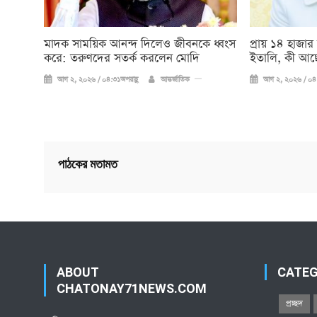
মাদক সাময়িক আনন্দ দিলেও জীবনকে ধ্বংস
প্রায় ১৪ হাজার
করে: তরুণদের সতর্ক করলেন মোদি
ইতালি, কী আছ
আগ ২, ২০২৬ / ০৪:৩১অপরাহ্ণ
আন্তর্জাতিক
আগ ২, ২০২৬ / ০৪:
পাঠকের মতামত
ABOUT
CATE
CHATONAY71NEWS.COM
প্রচ্ছদ