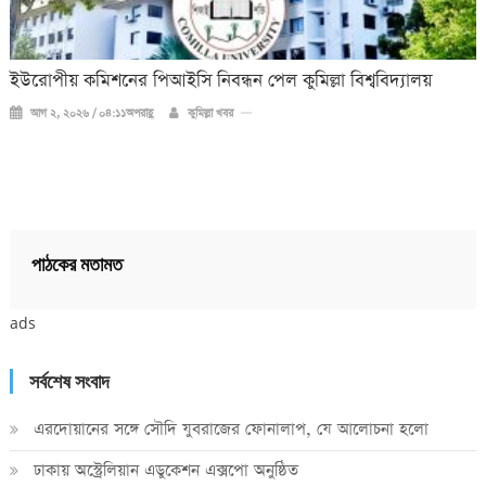
ইউরোপীয় কমিশনের পিআইসি নিবন্ধন পেল কুমিল্লা বিশ্ববিদ্যালয়
আগ ২, ২০২৬ / ০৪:১১অপরাহ্ণ
কুমিল্লা খবর
পাঠকের মতামত
ads
সর্বশেষ সংবাদ
এরদোয়ানের সঙ্গে সৌদি যুবরাজের ফোনালাপ, যে আলোচনা হলো
ঢাকায় অস্ট্রেলিয়ান এডুকেশন এক্সপো অনুষ্ঠিত