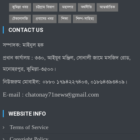
কুমিল্লা খবর
চট্টগ্রাম বিভাগ
মহানগর
অর্থনীতি
আন্তর্জাতিক
টেকনোলজি
প্রবাসের খবর
শিক্ষা
শিল্প-সাহিত্য
CONTACT US
সম্পাদক: মাইনুল হক
প্রধান কার্যালয় : ৩৩০, আইয়ূব মঞ্জিল, সোনালী জামে মসজিদ রোড,
মনোহরপুর, কুমিল্লা-৩৫০০।
নিউজরুম মোবাইল: +৮৮০ ১৭৯৪২২৭৪০৩, ০১৮৬৪৩৯৩৪০৯।
E-mail :
chatonay71news@gmail.com
WEBSITE INFO
Terms of Service
Copyright Policy