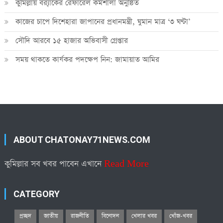
কুমিল্লায় ব্র‍্যাকের রেফারেল কর্মশালা অনুষ্ঠিত
কাজের চাপে দিশেহারা জাপানের প্রধানমন্ত্রী, ঘুমান মাত্র ‘৩ ঘণ্টা’
সৌদি আরবে ১৫ হাজার অভিবাসী গ্রেপ্তার
সময় থাকতে কার্যকর পদক্ষেপ নিন: জামায়াত আমির
ABOUT CHATONAY71NEWS.COM
কুমিল্লার সব খবর পাবেন এখানে
Read More
CATEGORY
প্রচ্ছদ
জাতীয়
রাজনীতি
বিনোদন
খেলার খবর
খোঁজ-খবর