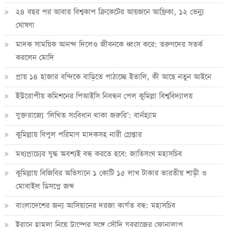
২৪ বছর পর আবার বিশ্বকাপ ক্রিকে‌টের আয়জনে আফ্রিকা, ১২ ভেন্যু
ঘোষণা
মাদক সাময়িক আনন্দ দিলেও জীবনকে ধ্বংস করে: তরুণদের সতর্ক
করলেন মোদি
প্রায় ১৪ হাজার বন্দিকে বাড়িতে পাঠাচ্ছে ইতালি, কী আছে নতুন আইনে
ইউরোপীয় কমিশনের পিআইসি নিবন্ধন পেল কুমিল্লা বিশ্ববিদ্যালয়
যুক্তরাজ্যে ‘লিখিত সংবিধান থাকা জরুরি’: বার্নহ্যাম
কুমিল্লায় বিপুল পরিমাণ মাদকসহ নারী গ্রেপ্তার
মধ্যপ্রাচ্যের যুদ্ধ অবশ্যই বন্ধ করতে হবে: জাতিসংঘ মহাসচিব
কুমিল্লায় বিজিবির অভিযানে ১ কোটি ১৫ লাখ টাকার ভারতীয় শাড়ী ও
মোবাইল ডিসপ্লে জব্দ
বাংলাদেশের জন্য আসিয়ানের দরজা কার্যত বন্ধ: মহাসচিব
ইরানে হামলা নিয়ে ট্রাম্পের সঙ্গে সৌদি যুবরাজের ফোনালাপ