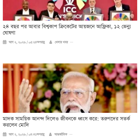
২৪ বছর পর আবার বিশ্বকাপ ক্রিকে‌টের আয়জনে আফ্রিকা, ১২ ভেন্যু
ঘোষণা
আগ ২, ২০২৬ / ০৫:২৪অপরাহ্ণ
খেলার খবর
মাদক সাময়িক আনন্দ দিলেও জীবনকে ধ্বংস করে: তরুণদের সতর্ক
করলেন মোদি
আগ ২, ২০২৬ / ০৪:৩১অপরাহ্ণ
আন্তর্জাতিক