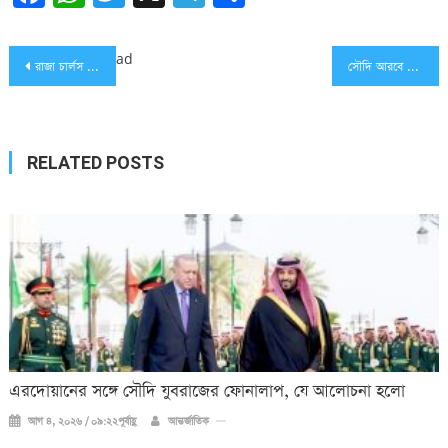
Post
ad
রাজা চার্লস আমার মায়ের ‌’ক্রাশ’ ছিল: ট্রাম্প
সৌদি আরবে পৌঁছেছেন ৩৯,৩৯৪ বাংলাদেশি হজযাত্রী, মৃত্যু ৭ জনের
navigation
RELATED POSTS
এরদোয়ানের সঙ্গে সৌদি যুবরাজের ফোনালাপ, যে আলোচনা হলো
আগ ৪, ২০২৬ / ০৯:২২পূর্বাহ্ণ
আন্তর্জাতিক