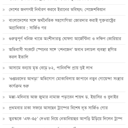
দেশের জনগণই নির্ধারণ করবে ইরানের ভবিষ্যৎ: পেজেশকিয়ান
বাংলাদেশের সঙ্গে অর্থনৈতিক সহযোগিতা জোরদার করাই যুক্তরাষ্ট্রের
অগ্রাধিকার : সার্জিও গর
গুরুত্বপূর্ণ খনিজ খাতে অংশীদারত্ব ঘোষণা আর্জেন্টিনা ও দক্ষিণ কোরিয়ার
অভিবাসী সংকটে স্পেনের সঙ্গে ‘শেনজেন’ অবাধ চলাচল ব্যবস্থা স্থগিত
করল ইতালি
আসামে বন্যায় মৃত বেড়ে ৮২, পানিবন্দি প্রায় দুই লাখ
‘গুপ্তচরদের আখড়া’ অভিযোগ মোকাবিলায় জাপানে নতুন গোয়েন্দা সংস্থার
কার্যক্রম শুরু
মক্কা-মদিনায় আজ জুমার নামাজ পড়াবেন শায়খ ড. ইয়াসির ও বুদাইর
প্রথমবার ঢাকা সফরে আসছেন ট্রাম্পের বিশেষ দূত সার্জিও গোর
তুরস্ককে ‘এফ-৩৫’ দেওয়া নিয়ে নেতানিয়াহুর আপত্তি উড়িয়ে দিলেন ট্রাম্প