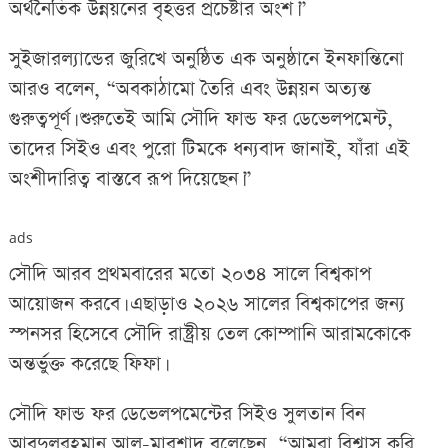
অর্থনৈতিক উন্নয়নের বৃহত্তর প্রচেষ্টার অংশ।”
সুইজারল্যান্ডের জুরিখে অনুষ্ঠিত এক অনুষ্ঠানে ইনফান্তিনো
আরও বলেন, “অবকাঠামো তৈরি এবং উন্নয়ন অত্যন্ত
গুরুত্বপূর্ণ। শুরুতেই আমি সৌদি ফান্ড ফর ডেভেলপমেন্ট,
তাদের সিইও এবং পুরো টিমকে ধন্যবাদ জানাই, যাঁরা এই
অংশীদারিত্ব বাস্তবে রূপ দিয়েছেন।”
ads
সৌদি আরব প্রথমবারের মতো ২০৩৪ সালে বিশ্বকাপ
আয়োজন করবে। এছাড়াও ২০২৬ সালের বিশ্বকাপের জন্য
স্পনসর হিসেবে সৌদি রাষ্ট্রীয় তেল কোম্পানি আরামকোকে
অন্তর্ভুক্ত করেছে ফিফা।
সৌদি ফান্ড ফর ডেভেলপমেন্টের সিইও সুলতান বিন
আবদুলরহমান আল-মারশাদ বলেছেন, “আমরা বিশ্বাস করি