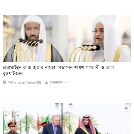
হারামাইনে আজ জুমার নামাজ পড়াবেন শায়খ গাজ্জাবী ও আল-
বুওয়াইজান
আগ ৭, ২০২৬ / ০৮:০৫পূর্বাহ্ণ
আন্তর্জাতিক