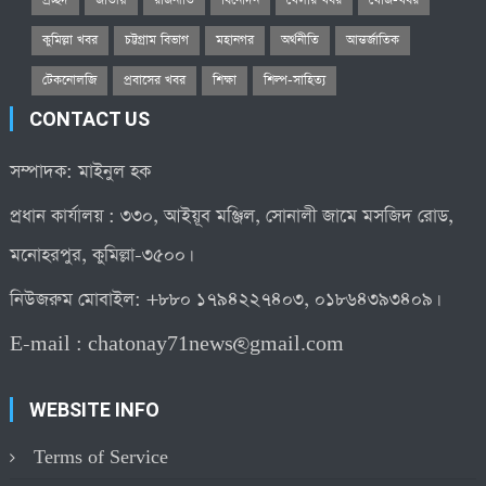
প্রচ্ছদ
জাতীয়
রাজনীতি
বিনোদন
খেলার খবর
খোঁজ-খবর
কুমিল্লা খবর
চট্টগ্রাম বিভাগ
মহানগর
অর্থনীতি
আন্তর্জাতিক
টেকনোলজি
প্রবাসের খবর
শিক্ষা
শিল্প-সাহিত্য
CONTACT US
সম্পাদক: মাইনুল হক
প্রধান কার্যালয় : ৩৩০, আইয়ূব মঞ্জিল, সোনালী জামে মসজিদ রোড,
মনোহরপুর, কুমিল্লা-৩৫০০।
নিউজরুম মোবাইল: +৮৮০ ১৭৯৪২২৭৪০৩, ০১৮৬৪৩৯৩৪০৯।
E-mail :
chatonay71news@gmail.com
WEBSITE INFO
Terms of Service