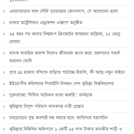
এরদোয়ানের সঙ্গে সৌদি যুবরাজের ফোনালাপ, যে আলোচনা হলো
ঢাকায় অস্ট্রেলিয়ান এডুকেশন এক্সপো অনুষ্ঠিত
২৪ বছর পর আবার বিশ্বকাপ ক্রিকে‌টের আয়জনে আফ্রিকা, ১২ ভেন্যু
ঘোষণা
মাদক সাময়িক আনন্দ দিলেও জীবনকে ধ্বংস করে: তরুণদের সতর্ক
করলেন মোদি
প্রায় ১৪ হাজার বন্দিকে বাড়িতে পাঠাচ্ছে ইতালি, কী আছে নতুন আইনে
ইউরোপীয় কমিশনের পিআইসি নিবন্ধন পেল কুমিল্লা বিশ্ববিদ্যালয়
যুক্তরাজ্যে ‘লিখিত সংবিধান থাকা জরুরি’: বার্নহ্যাম
কুমিল্লায় বিপুল পরিমাণ মাদকসহ নারী গ্রেপ্তার
মধ্যপ্রাচ্যের যুদ্ধ অবশ্যই বন্ধ করতে হবে: জাতিসংঘ মহাসচিব
কুমিল্লায় বিজিবির অভিযানে ১ কোটি ১৫ লাখ টাকার ভারতীয় শাড়ী ও