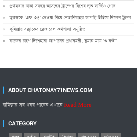
প্রথমবার ঢাকা সফরে আসছেন ট্রাম্পের বিশেষ দূত সার্জিও গোর
তুরস্ককে ‘এফ-৩৫’ দেওয়া নিয়ে নেতানিয়াহুর আপত্তি উড়িয়ে দিলেন ট্রাম্প
কুমিল্লায় ব্র‍্যাকের রেফারেল কর্মশালা অনুষ্ঠিত
কাজের চাপে দিশেহারা জাপানের প্রধানমন্ত্রী, ঘুমান মাত্র ‘৩ ঘণ্টা’
ABOUT CHATONAY71NEWS.COM
কুমিল্লার সব খবর পাবেন এখানে
Read More
CATEGORY