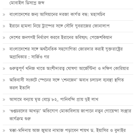
মোবাইল ডিসপ্লে জব্দ
বাংলাদেশের জন্য আসিয়ানের দরজা কার্যত বন্ধ: মহাসচিব
ইরানে হামলা নিয়ে ট্রাম্পের সঙ্গে সৌদি যুবরাজের ফোনালাপ
দেশের জনগণই নির্ধারণ করবে ইরানের ভবিষ্যৎ: পেজেশকিয়ান
বাংলাদেশের সঙ্গে অর্থনৈতিক সহযোগিতা জোরদার করাই যুক্তরাষ্ট্রের
অগ্রাধিকার : সার্জিও গর
গুরুত্বপূর্ণ খনিজ খাতে অংশীদারত্ব ঘোষণা আর্জেন্টিনা ও দক্ষিণ কোরিয়ার
অভিবাসী সংকটে স্পেনের সঙ্গে ‘শেনজেন’ অবাধ চলাচল ব্যবস্থা স্থগিত
করল ইতালি
আসামে বন্যায় মৃত বেড়ে ৮২, পানিবন্দি প্রায় দুই লাখ
‘গুপ্তচরদের আখড়া’ অভিযোগ মোকাবিলায় জাপানে নতুন গোয়েন্দা সংস্থার
কার্যক্রম শুরু
মক্কা-মদিনায় আজ জুমার নামাজ পড়াবেন শায়খ ড. ইয়াসির ও বুদাইর