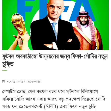
ফুটবল অবকাঠামো উন্নয়নের জন্য ফিফা-সৌদির নতুন
চুক্তি
নভে ২৫, ২০২৫ / ০৯:১৬অপরাহ্ণ
স্পোর্টস ডেস্ক: গেল কয়েক বছর ধরে ফুটবলে বিনিয়োগে
সক্রিয় সৌদি আরব এবার আরও বড় পদক্ষেপ নিয়েছে। সৌদি
ফান্ড ফর ডেভেলপমেন্ট (SFD) এবং ফিফা নতুন চুক্তি