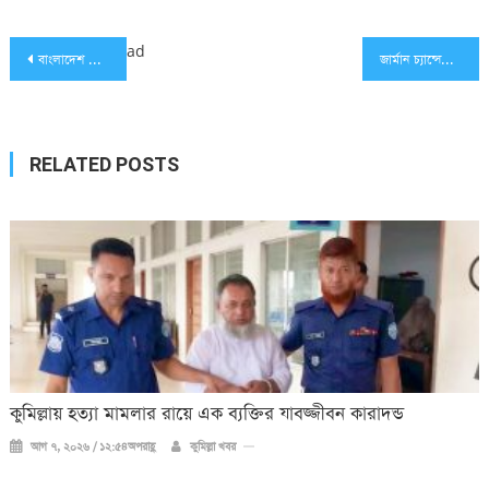
Post
ad
বাংলাদেশ একটি ঐতিহাসিক নির্বাচনের দিকে এগোচ্ছে: ড. ইউনূস
জার্মান চ্যান্সেলরের সঙ্গে চীনের প্রধানমন্ত্রীর বৈঠক
navigation
RELATED POSTS
কুমিল্লায় হত্যা মামলার রায়ে এক ব্যক্তির যাবজ্জীবন কারাদন্ড
আগ ৭, ২০২৬ / ১২:৫৪অপরাহ্ণ
কুমিল্লা খবর