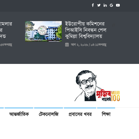
 মামলার
ইউরোপীয় কমিশনের
//
ির
পিআইসি নিবন্ধন পেল
ন্ড
কুমিল্লা বিশ্ববিদ্যালয়
৫৪অপরাহ্ণ
আগ ২, ২০২৬ / ০৪:১১অপরাহ্ণ
আন্তর্জাতিক
টেকনোলজি
প্রবাসের খবর
শিক্ষা