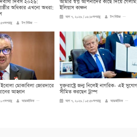
দিবাসী দিবস ২০২৬:
আমার স্বপ্ন আপনাদের কাছে দিয়ে গেলাম
ষ্ঠীর অধিকার এখনো অধরা:
ইলিয়াস কাঞ্চন
স
আগ ৭, ২০২৬ / ০৬:১৮অপরাহ্ণ
টপ নিউজ
৫৩অপরাহ্ণ
টপ নিউজ
 ইবোলা মোকাবিলা জোরদারে
যুক্তরাষ্ট্রে জন্ম নিলেই নাগরিক- এই সুযো
ধানের আহ্বান
সীমিত করছেন ট্রাম্প
০৭অপরাহ্ণ
আন্তর্জাতিক
আগ ৭, ২০২৬ / ০৫:৫৮অপরাহ্ণ
আন্তর্জাতিক