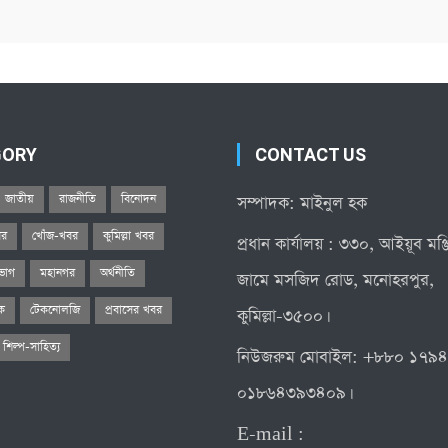
GORY
CONTACT US
জাতীয়
রাজনীতি
বিনোদন
সম্পাদক: মাইনুল হক
বর
খোঁজ-খবর
কুমিল্লা খবর
প্রধান কার্যালয় : ৩৩০, আইয়ূব মঞ
িভাগ
মহানগর
অর্থনীতি
জামে মসজিদ রোড, মনোহরপুর,
িক
টেকনোলজি
প্রবাসের খবর
কুমিল্লা-৩৫০০।
শিল্প-সাহিত্য
নিউজরুম মোবাইল: +৮৮০ ১৭৯
০১৮৬৪৩৯৩৪০৯।
E-mail :