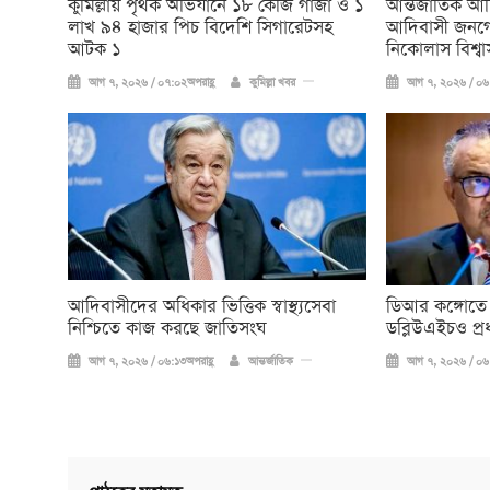
কুমিল্লায় পৃথক অভিযানে ১৮ কেজি গাঁজা ও ১
আন্তর্জাতিক আ
লাখ ৯৪ হাজার পিচ বিদেশি সিগারেটসহ
আদিবাসী জনগো
আটক ১
নিকোলাস বিশ্বা
আগ ৭, ২০২৬ / ০৭:০২অপরাহ্ণ
কুমিল্লা খবর
আগ ৭, ২০২৬ / ০৬:
আদিবাসীদের অধিকার ভিত্তিক স্বাস্থ্যসেবা
ডিআর কঙ্গোতে
নিশ্চিতে কাজ করছে জাতিসংঘ
ডব্লিউএইচও প্র
আগ ৭, ২০২৬ / ০৬:১৩অপরাহ্ণ
আন্তর্জাতিক
আগ ৭, ২০২৬ / ০৬: