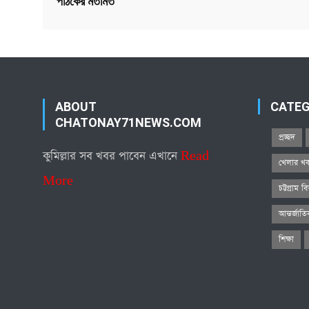
পাঠকের মতামত
ABOUT
CATE
CHATONAY71NEWS.COM
প্রচ্ছদ
কুমিল্লার সব খবর পাবেন এখানে
Read
খেলার খ
More
চট্টগ্রাম ব
আন্তর্জাত
শিক্ষা