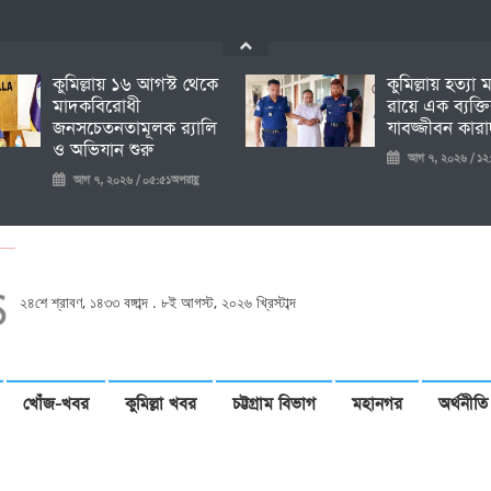
কুমিল্লায় ১৬ আগস্ট থেকে
কুমিল্লায় হত্যা
মাদকবিরোধী
রায়ে এক ব্যক্ত
জনসচেতনতামূলক র‍্যালি
যাবজ্জীবন কারাদ
ও অভিযান শুরু
আগ ৭, ২০২৬ / ১২:
আগ ৭, ২০২৬ / ০৫:৫১অপরাহ্ণ
২৪শে শ্রাবণ, ১৪৩৩ বঙ্গাব্দ . ৮ই আগস্ট, ২০২৬ খ্রিস্টাব্দ
খোঁজ-খবর
কুমিল্লা খবর
চট্টগ্রাম বিভাগ
মহানগর
অর্থনীতি