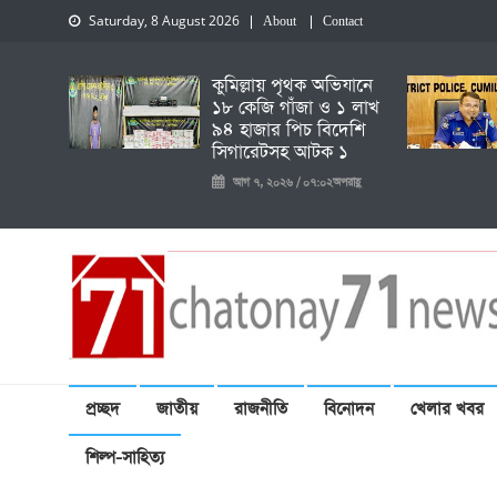
Saturday, 8 August 2026
About
Contact
কুমিল্লায় পৃথক অভিযানে
১৮ কেজি গাঁজা ও ১ লাখ
৯৪ হাজার পিচ বিদেশি
সিগারেটসহ আটক ১
আগ ৭, ২০২৬ / ০৭:০২অপরাহ্ণ
চেতনায় একাত্তর নিউজ
প্রচ্ছদ
জাতীয়
রাজনীতি
বিনোদন
খেলার খবর
শিল্প-সাহিত্য