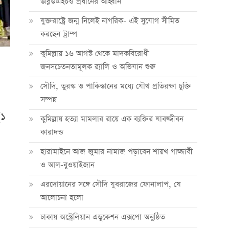
ডব্লিউএইচও প্রধানের আহ্বান
যুক্তরাষ্ট্রে জন্ম নিলেই নাগরিক- এই সুযোগ সীমিত
করছেন ট্রাম্প
কুমিল্লায় ১৬ আগস্ট থেকে মাদকবিরোধী
জনসচেতনতামূলক র‍্যালি ও অভিযান শুরু
সৌদি, তুরস্ক ও পাকিস্তানের মধ্যে যৌথ প্রতিরক্ষা চুক্তি
সম্পন্ন
(১
কুমিল্লায় হত্যা মামলার রায়ে এক ব্যক্তির যাবজ্জীবন
কারাদন্ড
হারামাইনে আজ জুমার নামাজ পড়াবেন শায়খ গাজ্জাবী
ও আল-বুওয়াইজান
এরদোয়ানের সঙ্গে সৌদি যুবরাজের ফোনালাপ, যে
আলোচনা হলো
ঢাকায় অস্ট্রেলিয়ান এডুকেশন এক্সপো অনুষ্ঠিত