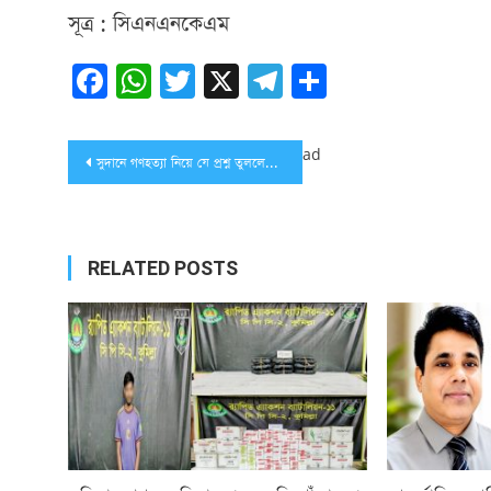
সূত্র : সিএনএনকেএম
Facebook
WhatsApp
Twitter
X
Telegram
Share
Post
ad
সুদানে গণহত্যা নিয়ে যে প্রশ্ন তুললেন শায়খ আহমাদুল্লাহ
navigation
RELATED POSTS