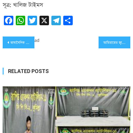
সূত্র: খালিজ টাইমস
Facebook
WhatsApp
Twitter
X
Telegram
Share
Post
ad
ভাষাসৈনিক আহমদ রফিকের মৃত‍্যুতে প্রধান উপদেষ্টার শোক
আমিরাতের জ্বালানি ও অবকাঠামো মন্ত্রীর সঙ্গে নৌপরিবহন উপদেষ্টার বৈঠক
navigation
RELATED POSTS