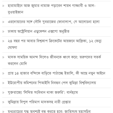
হারামাইনে আজ জুমার নামাজ পড়াবেন শায়খ গাজ্জাবী ও আল-
বুওয়াইজান
এরদোয়ানের সঙ্গে সৌদি যুবরাজের ফোনালাপ, যে আলোচনা হলো
ঢাকায় অস্ট্রেলিয়ান এডুকেশন এক্সপো অনুষ্ঠিত
২৪ বছর পর আবার বিশ্বকাপ ক্রিকে‌টের আয়জনে আফ্রিকা, ১২ ভেন্যু
ঘোষণা
মাদক সাময়িক আনন্দ দিলেও জীবনকে ধ্বংস করে: তরুণদের সতর্ক
করলেন মোদি
প্রায় ১৪ হাজার বন্দিকে বাড়িতে পাঠাচ্ছে ইতালি, কী আছে নতুন আইনে
ইউরোপীয় কমিশনের পিআইসি নিবন্ধন পেল কুমিল্লা বিশ্ববিদ্যালয়
যুক্তরাজ্যে ‘লিখিত সংবিধান থাকা জরুরি’: বার্নহ্যাম
কুমিল্লায় বিপুল পরিমাণ মাদকসহ নারী গ্রেপ্তার
মধ্যপ্রাচ্যের যুদ্ধ অবশ্যই বন্ধ করতে হবে: জাতিসংঘ মহাসচিব