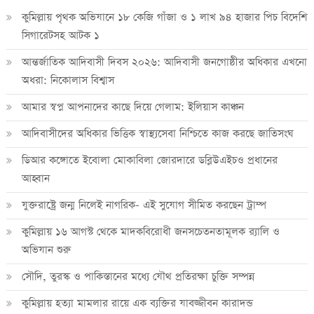
কুমিল্লায় পৃথক অভিযানে ১৮ কেজি গাঁজা ও ১ লাখ ৯৪ হাজার পিচ বিদেশি
সিগারেটসহ আটক ১
আন্তর্জাতিক আদিবাসী দিবস ২০২৬: আদিবাসী জনগোষ্ঠীর অধিকার এখনো
অধরা: নিকোলাস বিশ্বাস
আমার স্বপ্ন আপনাদের কাছে দিয়ে গেলাম: ইলিয়াস কাঞ্চন
আদিবাসীদের অধিকার ভিত্তিক স্বাস্থ্যসেবা নিশ্চিতে কাজ করছে জাতিসংঘ
ডিআর কঙ্গোতে ইবোলা মোকাবিলা জোরদারে ডব্লিউএইচও প্রধানের
আহ্বান
যুক্তরাষ্ট্রে জন্ম নিলেই নাগরিক- এই সুযোগ সীমিত করছেন ট্রাম্প
কুমিল্লায় ১৬ আগস্ট থেকে মাদকবিরোধী জনসচেতনতামূলক র‍্যালি ও
অভিযান শুরু
সৌদি, তুরস্ক ও পাকিস্তানের মধ্যে যৌথ প্রতিরক্ষা চুক্তি সম্পন্ন
কুমিল্লায় হত্যা মামলার রায়ে এক ব্যক্তির যাবজ্জীবন কারাদন্ড