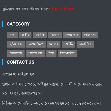
কুমিল্লার সব খবর পাবেন এখানে
Read More
CATEGORY
প্রচ্ছদ
জাতীয়
রাজনীতি
বিনোদন
খেলার খবর
খোঁজ-খবর
কুমিল্লা খবর
চট্টগ্রাম বিভাগ
মহানগর
অর্থনীতি
আন্তর্জাতিক
টেকনোলজি
প্রবাসের খবর
শিক্ষা
শিল্প-সাহিত্য
CONTACT US
সম্পাদক: মাইনুল হক
প্রধান কার্যালয় : ৩৩০, আইয়ূব মঞ্জিল, সোনালী জামে মসজিদ রোড,
মনোহরপুর, কুমিল্লা-৩৫০০।
নিউজরুম মোবাইল: +৮৮০ ১৭৯৪২২৭৪০৩, ০১৮৬৪৩৯৩৪০৯।