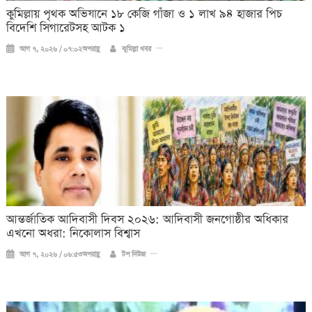
কুমিল্লায় পৃথক অভিযানে ১৮ কেজি গাঁজা ও ১ লাখ ৯৪ হাজার পিচ
বিদেশি সিগারেটসহ আটক ১
আগ ৭, ২০২৬ / ০৭:০২অপরাহ্ণ
কুমিল্লা খবর
আন্তর্জাতিক আদিবাসী দিবস ২০২৬: আদিবাসী জনগোষ্ঠীর অধিকার
এখনো অধরা: নিকোলাস বিশ্বাস
আগ ৭, ২০২৬ / ০৬:৫৩অপরাহ্ণ
টপ নিউজ