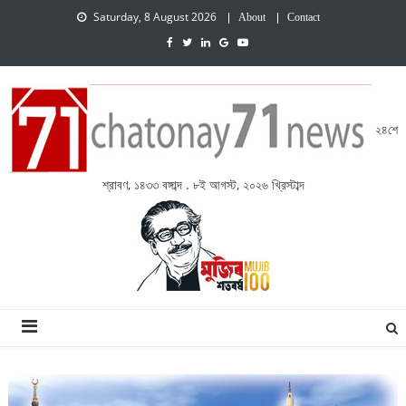
Saturday, 8 August 2026
About
Contact
২৪শে
শ্রাবণ, ১৪৩৩ বঙ্গাব্দ . ৮ই আগস্ট, ২০২৬ খ্রিস্টাব্দ
চেতনায় একাত্তর নিউজ