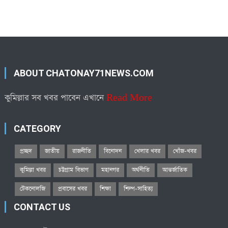
ABOUT CHATONAY71NEWS.COM
কুমিল্লার সব খবর পাবেন এখানে
Read More
CATEGORY
প্রচ্ছদ
জাতীয়
রাজনীতি
বিনোদন
খেলার খবর
খোঁজ-খবর
কুমিল্লা খবর
চট্টগ্রাম বিভাগ
মহানগর
অর্থনীতি
আন্তর্জাতিক
টেকনোলজি
প্রবাসের খবর
শিক্ষা
শিল্প-সাহিত্য
CONTACT US