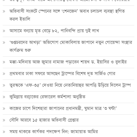
অভিবাসী সংকটে স্পেনের সঙ্গে ‘শেনজেন’ অবাধ চলাচল ব্যবস্থা স্থগিত
করল ইতালি
আসামে বন্যায় মৃত বেড়ে ৮২, পানিবন্দি প্রায় দুই লাখ
‘গুপ্তচরদের আখড়া’ অভিযোগ মোকাবিলায় জাপানে নতুন গোয়েন্দা সংস্থার
কার্যক্রম শুরু
মক্কা-মদিনায় আজ জুমার নামাজ পড়াবেন শায়খ ড. ইয়াসির ও বুদাইর
প্রথমবার ঢাকা সফরে আসছেন ট্রাম্পের বিশেষ দূত সার্জিও গোর
তুরস্ককে ‘এফ-৩৫’ দেওয়া নিয়ে নেতানিয়াহুর আপত্তি উড়িয়ে দিলেন ট্রাম্প
কুমিল্লায় ব্র‍্যাকের রেফারেল কর্মশালা অনুষ্ঠিত
কাজের চাপে দিশেহারা জাপানের প্রধানমন্ত্রী, ঘুমান মাত্র ‘৩ ঘণ্টা’
সৌদি আরবে ১৫ হাজার অভিবাসী গ্রেপ্তার
সময় থাকতে কার্যকর পদক্ষেপ নিন: জামায়াত আমির