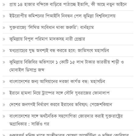
প্রায় ১৪ হাজার বন্দিকে বাড়িতে পাঠাচ্ছে ইতালি, কী আছে নতুন আইনে
ইউরোপীয় কমিশনের পিআইসি নিবন্ধন পেল কুমিল্লা বিশ্ববিদ্যালয়
যুক্তরাজ্যে ‘লিখিত সংবিধান থাকা জরুরি’: বার্নহ্যাম
কুমিল্লায় বিপুল পরিমাণ মাদকসহ নারী গ্রেপ্তার
মধ্যপ্রাচ্যের যুদ্ধ অবশ্যই বন্ধ করতে হবে: জাতিসংঘ মহাসচিব
কুমিল্লায় বিজিবির অভিযানে ১ কোটি ১৫ লাখ টাকার ভারতীয় শাড়ী ও
মোবাইল ডিসপ্লে জব্দ
বাংলাদেশের জন্য আসিয়ানের দরজা কার্যত বন্ধ: মহাসচিব
ইরানে হামলা নিয়ে ট্রাম্পের সঙ্গে সৌদি যুবরাজের ফোনালাপ
দেশের জনগণই নির্ধারণ করবে ইরানের ভবিষ্যৎ: পেজেশকিয়ান
বাংলাদেশের সঙ্গে অর্থনৈতিক সহযোগিতা জোরদার করাই যুক্তরাষ্ট্রের
অগ্রাধিকার : সার্জিও গর
গুরুত্বপূর্ণ খনিজ খাতে অংশীদারত্ব ঘোষণা আর্জেন্টিনা ও দক্ষিণ কোরিয়ার