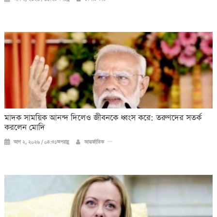
মাদক সাময়িক আনন্দ দিলেও জীবনকে ধ্বংস করে: তরুণদের সতর্ক
করলেন মোদি
আগ ২, ২০২৬ / ০৪:৩১অপরাহ্ণ
আন্তর্জাতিক