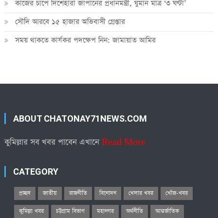
কাজের চাপে দিশেহারা জাপানের প্রধানমন্ত্রী, ঘুমান মাত্র ‘৩ ঘণ্টা’
সৌদি আরবে ১৫ হাজার অভিবাসী গ্রেপ্তার
সময় থাকতে কার্যকর পদক্ষেপ নিন: জামায়াত আমির
ABOUT CHATONAY71NEWS.COM
কুমিল্লার সব খবর পাবেন এখানে
Read More
CATEGORY
প্রচ্ছদ
জাতীয়
রাজনীতি
বিনোদন
খেলার খবর
খোঁজ-খবর
কুমিল্লা খবর
চট্টগ্রাম বিভাগ
মহানগর
অর্থনীতি
আন্তর্জাতিক