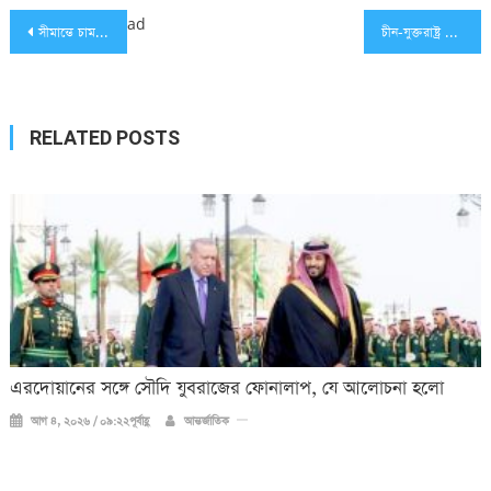
Post
ad
সীমান্তে চামড়া চোরাচালান ঠেকাতে কুমিল্লা সীমান্তে বিজিবির বাড়তি সতর্কতা
চীন-যুক্তরাষ্ট্র বাণিজ্য আলোচনার দিনক্ষণ জানালেন ট্রাম্প
navigation
RELATED POSTS
এরদোয়ানের সঙ্গে সৌদি যুবরাজের ফোনালাপ, যে আলোচনা হলো
আগ ৪, ২০২৬ / ০৯:২২পূর্বাহ্ণ
আন্তর্জাতিক