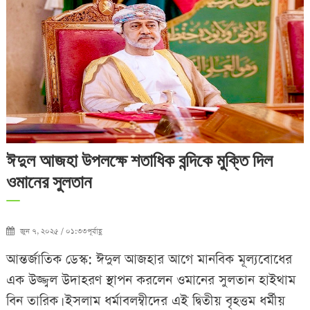
ঈদুল আজহা উপলক্ষে শতাধিক বন্দিকে মুক্তি দিল
ওমানের সুলতান
জুন ৭, ২০২৫ / ০১:৩৩পূর্বাহ্ণ
আন্তর্জাতিক ডেস্ক: ঈদুল আজহার আগে মানবিক মূল্যবোধের
এক উজ্জ্বল উদাহরণ স্থাপন করলেন ওমানের সুলতান হাইথাম
বিন তারিক। ইসলাম ধর্মাবলম্বীদের এই দ্বিতীয় বৃহত্তম ধর্মীয়