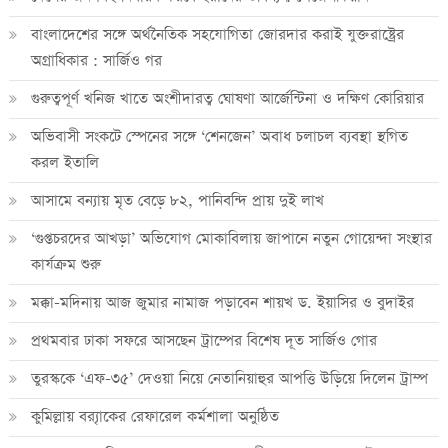
বাংলাদেশের সঙ্গে অর্থনৈতিক সহযোগিতা জোরদার করাই যুক্তরাষ্ট্রের
অগ্রাধিকার : সার্জিও গর
গুরুত্বপূর্ণ খনিজ খাতে অংশীদারত্ব ঘোষণা আর্জেন্টিনা ও দক্ষিণ কোরিয়ার
অভিবাসী সংকটে স্পেনের সঙ্গে ‘শেনজেন’ অবাধ চলাচল ব্যবস্থা স্থগিত
করল ইতালি
আসামে বন্যায় মৃত বেড়ে ৮২, পানিবন্দি প্রায় দুই লাখ
‘গুপ্তচরদের আখড়া’ অভিযোগ মোকাবিলায় জাপানে নতুন গোয়েন্দা সংস্থার
কার্যক্রম শুরু
মক্কা-মদিনায় আজ জুমার নামাজ পড়াবেন শায়খ ড. ইয়াসির ও বুদাইর
প্রথমবার ঢাকা সফরে আসছেন ট্রাম্পের বিশেষ দূত সার্জিও গোর
তুরস্ককে ‘এফ-৩৫’ দেওয়া নিয়ে নেতানিয়াহুর আপত্তি উড়িয়ে দিলেন ট্রাম্প
কুমিল্লায় ব্র‍্যাকের রেফারেল কর্মশালা অনুষ্ঠিত