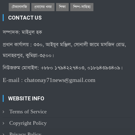
টেকনোলজি
প্রবাসের খবর
শিক্ষা
শিল্প-সাহিত্য
CONTACT US
সম্পাদক: মাইনুল হক
প্রধান কার্যালয় : ৩৩০, আইয়ূব মঞ্জিল, সোনালী জামে মসজিদ রোড,
মনোহরপুর, কুমিল্লা-৩৫০০।
নিউজরুম মোবাইল: +৮৮০ ১৭৯৪২২৭৪০৩, ০১৮৬৪৩৯৩৪০৯।
E-mail :
chatonay71news@gmail.com
WEBSITE INFO
Terms of Service
Copyright Policy
Privacy Policy