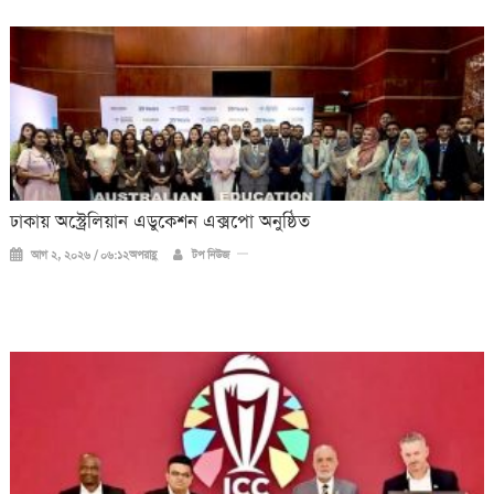
ঢাকায় অস্ট্রেলিয়ান এডুকেশন এক্সপো অনুষ্ঠিত
আগ ২, ২০২৬ / ০৬:১২অপরাহ্ণ
টপ নিউজ