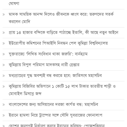
ঘোষণা
মাদক সাময়িক আনন্দ দিলেও জীবনকে ধ্বংস করে: তরুণদের সতর্ক
করলেন মোদি
প্রায় ১৪ হাজার বন্দিকে বাড়িতে পাঠাচ্ছে ইতালি, কী আছে নতুন আইনে
ইউরোপীয় কমিশনের পিআইসি নিবন্ধন পেল কুমিল্লা বিশ্ববিদ্যালয়
যুক্তরাজ্যে ‘লিখিত সংবিধান থাকা জরুরি’: বার্নহ্যাম
কুমিল্লায় বিপুল পরিমাণ মাদকসহ নারী গ্রেপ্তার
মধ্যপ্রাচ্যের যুদ্ধ অবশ্যই বন্ধ করতে হবে: জাতিসংঘ মহাসচিব
কুমিল্লায় বিজিবির অভিযানে ১ কোটি ১৫ লাখ টাকার ভারতীয় শাড়ী ও
মোবাইল ডিসপ্লে জব্দ
বাংলাদেশের জন্য আসিয়ানের দরজা কার্যত বন্ধ: মহাসচিব
ইরানে হামলা নিয়ে ট্রাম্পের সঙ্গে সৌদি যুবরাজের ফোনালাপ
দেশের জনগণই নির্ধারণ করবে ইরানের ভবিষ্যৎ: পেজেশকিয়ান