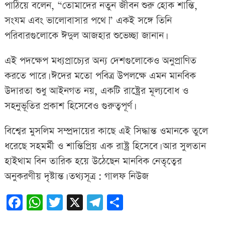
পাঠিয়ে বলেন, “তোমাদের নতুন জীবন শুরু হোক শান্তি,
সংযম এবং ভালোবাসার পথে।” একই সঙ্গে তিনি
পরিবারগুলোকে ঈদুল আজহার শুভেচ্ছা জানান।
এই পদক্ষেপ মধ্যপ্রাচ্যের অন্য দেশগুলোকেও অনুপ্রাণিত
করতে পারে। ঈদের মতো পবিত্র উপলক্ষে এমন মানবিক
উদারতা শুধু আইনগত নয়, একটি রাষ্ট্রের মূল্যবোধ ও
সহনুভূতির প্রকাশ হিসেবেও গুরুত্বপূর্ণ।
বিশ্বের মুসলিম সম্প্রদায়ের কাছে এই সিদ্ধান্ত ওমানকে তুলে
ধরেছে সহমর্মী ও শান্তিপ্রিয় এক রাষ্ট্র হিসেবে। আর সুলতান
হাইথাম বিন তারিক হয়ে উঠেছেন মানবিক নেতৃত্বের
অনুকরণীয় দৃষ্টান্ত। তথ্যসূত্র : গালফ নিউজ
Facebook
WhatsApp
Twitter
X
Telegram
Share