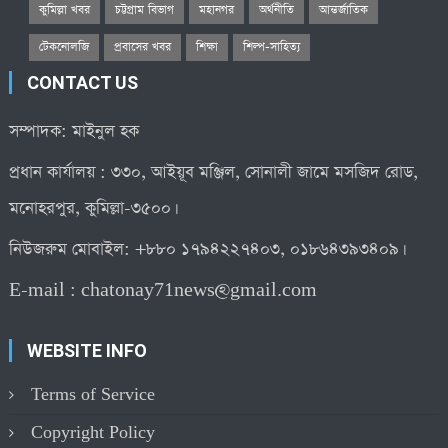
কুমিল্লা খবর
চট্টগ্রাম বিভাগ
মহানগর
অর্থনীতি
আন্তর্জাতিক
টেকনোলজি
প্রবাসের খবর
শিক্ষা
শিল্প-সাহিত্য
CONTACT US
সম্পাদক: মাইনুল হক
প্রধান কার্যালয় : ৩৩০, আইয়ূব মঞ্জিল, সোনালী জামে মসজিদ রোড,
মনোহরপুর, কুমিল্লা-৩৫০০।
নিউজরুম মোবাইল: +৮৮০ ১৭৯৪২২৭৪০৩, ০১৮৬৪৩৯৩৪০৯।
E-mail :
chatonay71news@gmail.com
WEBSITE INFO
Terms of Service
Copyright Policy