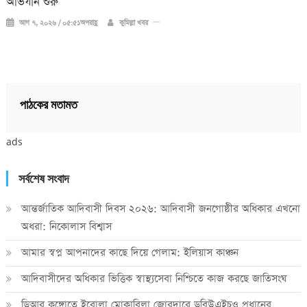
অভিযান শুরু
আগ ৭, ২০২৬ / ০৫:৫১অপরাহ্ণ
কুমিল্লা খবর
পাঠকের মতামত
ads
সর্বশেষ সংবাদ
আন্তর্জাতিক আদিবাসী দিবস ২০২৬: আদিবাসী জনগোষ্ঠীর অধিকার এখনো
অধরা: নিকোলাস বিশ্বাস
আমার স্বপ্ন আপনাদের কাছে দিয়ে গেলাম: ইলিয়াস কাঞ্চন
আদিবাসীদের অধিকার ভিত্তিক স্বাস্থ্যসেবা নিশ্চিতে কাজ করছে জাতিসংঘ
ডিআর কঙ্গোতে ইবোলা মোকাবিলা জোরদারে ডব্লিউএইচও প্রধানের