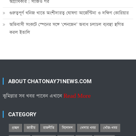
অগ্রাধিকার : সার্জিও গর
গুরুত্বপূর্ণ খনিজ খাতে অংশীদারত্ব ঘোষণা আর্জেন্টিনা ও দক্ষিণ কোরিয়ার
অভিবাসী সংকটে স্পেনের সঙ্গে ‘শেনজেন’ অবাধ চলাচল ব্যবস্থা স্থগিত
করল ইতালি
ABOUT CHATONAY71NEWS.COM
কুমিল্লার সব খবর পাবেন এখানে
Read More
CATEGORY
প্রচ্ছদ
জাতীয়
রাজনীতি
বিনোদন
খেলার খবর
খোঁজ-খবর