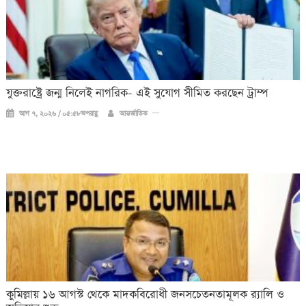
যুক্তরাষ্ট্রে জন্ম নিলেই নাগরিক- এই সুযোগ সীমিত করছেন ট্রাম্প
আগ ৭, ২০২৬ / ০৫:৫৮অপরাহ্ণ
আন্তর্জাতিক
কুমিল্লায় ১৬ আগস্ট থেকে মাদকবিরোধী জনসচেতনতামূলক র‍্যালি ও