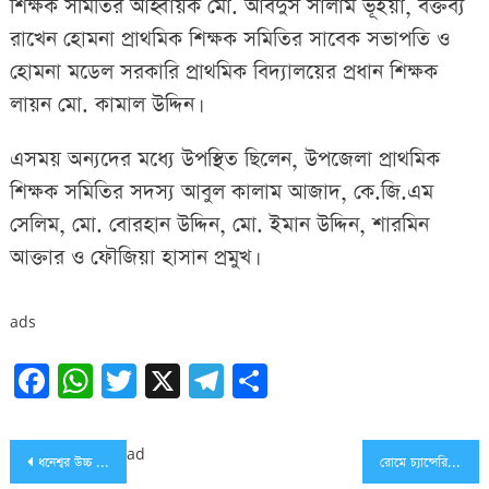
শিক্ষক সমিতির আহ্বায়ক মো. আবদুস সালাম ভূঁইয়া, বক্তব্য
রাখেন হোমনা প্রাথমিক শিক্ষক সমিতির সাবেক সভাপতি ও
হোমনা মডেল সরকারি প্রাথমিক বিদ্যালয়ের প্রধান শিক্ষক
লায়ন মো. কামাল উদ্দিন।
এসময় অন্যদের মধ্যে উপস্থিত ছিলেন, উপজেলা প্রাথমিক
শিক্ষক সমিতির সদস্য আবুল কালাম আজাদ, কে.জি.এম
সেলিম, মো. বোরহান উদ্দিন, মো. ইমান উদ্দিন, শারমিন
আক্তার ও ফৌজিয়া হাসান প্রমুখ।
ads
Facebook
WhatsApp
Twitter
X
Telegram
Share
Post
ad
ধনেশ্বর উচ্চ বিদ্যালয় এর বার্ষিক ক্রীড়া ও পুরস্কার বিতরণী
রোমে চ্যান্সেরি ভবন ‘উদ্বোধন’ করলেন প্রধানমন্ত্রী শেখ হাসিনা