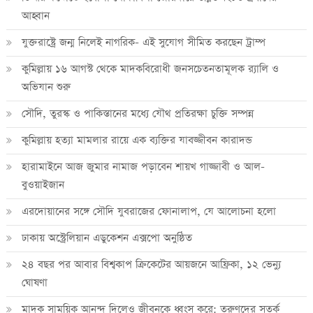
আহ্বান
যুক্তরাষ্ট্রে জন্ম নিলেই নাগরিক- এই সুযোগ সীমিত করছেন ট্রাম্প
কুমিল্লায় ১৬ আগস্ট থেকে মাদকবিরোধী জনসচেতনতামূলক র‍্যালি ও
অভিযান শুরু
সৌদি, তুরস্ক ও পাকিস্তানের মধ্যে যৌথ প্রতিরক্ষা চুক্তি সম্পন্ন
কুমিল্লায় হত্যা মামলার রায়ে এক ব্যক্তির যাবজ্জীবন কারাদন্ড
হারামাইনে আজ জুমার নামাজ পড়াবেন শায়খ গাজ্জাবী ও আল-
বুওয়াইজান
এরদোয়ানের সঙ্গে সৌদি যুবরাজের ফোনালাপ, যে আলোচনা হলো
ঢাকায় অস্ট্রেলিয়ান এডুকেশন এক্সপো অনুষ্ঠিত
২৪ বছর পর আবার বিশ্বকাপ ক্রিকে‌টের আয়জনে আফ্রিকা, ১২ ভেন্যু
ঘোষণা
মাদক সাময়িক আনন্দ দিলেও জীবনকে ধ্বংস করে: তরুণদের সতর্ক