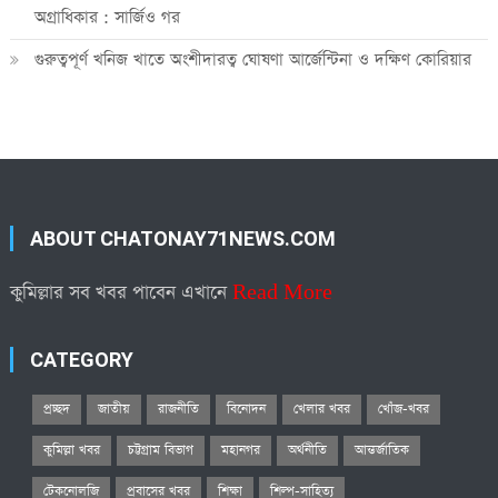
অগ্রাধিকার : সার্জিও গর
গুরুত্বপূর্ণ খনিজ খাতে অংশীদারত্ব ঘোষণা আর্জেন্টিনা ও দক্ষিণ কোরিয়ার
ABOUT CHATONAY71NEWS.COM
কুমিল্লার সব খবর পাবেন এখানে
Read More
CATEGORY
প্রচ্ছদ
জাতীয়
রাজনীতি
বিনোদন
খেলার খবর
খোঁজ-খবর
কুমিল্লা খবর
চট্টগ্রাম বিভাগ
মহানগর
অর্থনীতি
আন্তর্জাতিক
টেকনোলজি
প্রবাসের খবর
শিক্ষা
শিল্প-সাহিত্য