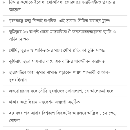
ডিআর কঙ্গোতে ইবোলা মোকাবিলা জোরদারে ডব্লিউএইচও প্রধানের
আহ্বান
যুক্তরাষ্ট্রে জন্ম নিলেই নাগরিক- এই সুযোগ সীমিত করছেন ট্রাম্প
কুমিল্লায় ১৬ আগস্ট থেকে মাদকবিরোধী জনসচেতনতামূলক র‍্যালি ও
অভিযান শুরু
সৌদি, তুরস্ক ও পাকিস্তানের মধ্যে যৌথ প্রতিরক্ষা চুক্তি সম্পন্ন
কুমিল্লায় হত্যা মামলার রায়ে এক ব্যক্তির যাবজ্জীবন কারাদন্ড
হারামাইনে আজ জুমার নামাজ পড়াবেন শায়খ গাজ্জাবী ও আল-
বুওয়াইজান
এরদোয়ানের সঙ্গে সৌদি যুবরাজের ফোনালাপ, যে আলোচনা হলো
ঢাকায় অস্ট্রেলিয়ান এডুকেশন এক্সপো অনুষ্ঠিত
২৪ বছর পর আবার বিশ্বকাপ ক্রিকে‌টের আয়জনে আফ্রিকা, ১২ ভেন্যু
ঘোষণা