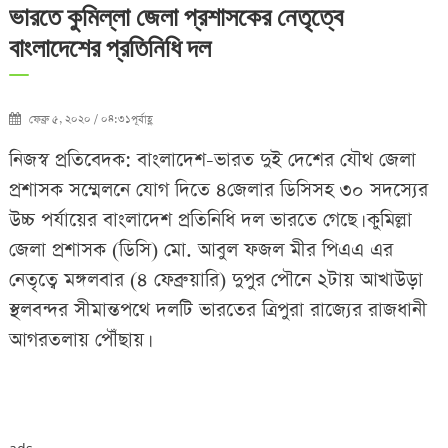
ভারতে কুমিল্লা জেলা প্রশাসকের নেতৃত্বে
বাংলাদেশের প্রতিনিধি দল
ফেব্রু ৫, ২০২০ / ০৪:৩১পূর্বাহ্ণ
নিজস্ব প্রতিবেদক: বাংলাদেশ-ভারত দুই দেশের যৌথ জেলা
প্রশাসক সম্মেলনে যোগ দিতে ৪জেলার ডিসিসহ ৩০ সদস্যের
উচ্চ পর্যায়ের বাংলাদেশ প্রতিনিধি দল ভারতে গেছে। কুমিল্লা
জেলা প্রশাসক (ডিসি) মো. আবুল ফজল মীর পিএএ এর
নেতৃত্বে মঙ্গলবার (৪ ফেব্রুয়ারি) দুপুর পৌনে ২টায় আখাউড়া
স্থলবন্দর সীমান্তপথে দলটি ভারতের ত্রিপুরা রাজ্যের রাজধানী
আগরতলায় পৌঁছায়।