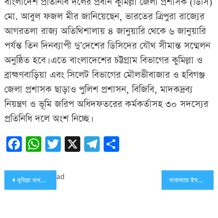
বাংলাদেশ প্রতিনিধি দলের প্রধান কুমিল্লা জেলা প্রশাসক (ডিসি)
মো. আবুল ফজল মীর জানিয়েছেন, ভারতের ত্রিপুরা রাজ্যের
আগরতলা রাজ্য অতিথিশালায় ৪ জানুয়ারি থেকে ৬ জানুয়ারি
পর্যন্ত তিন দিনব্যাপী দু’দেশের ডিসিদের যৌথ সীমান্ত সম্মেলন
অনুষ্ঠিত হবে। এতে বাংলাদেশের চট্টগ্রাম বিভাগের কুমিল্লা ও
ব্রাহ্মণবাড়িয়া এবং সিলেট বিভাগের মৌলভীবাজার ও হবিগঞ্জ
জেলা প্রশাসক ছাড়াও পুলিশ প্রশাসন, বিজিবি, মাদকদ্রব্য
নিয়ন্ত্রণ ও ভূমি জরিপ অধিদফতরের কর্মকর্তাসহ ৩০ সদস্যের
প্রতিনিধি দলে অংশ নিচ্ছে।
Facebook
WhatsApp
Twitter
X
Telegram
Share
Post
ad
কুমিল্লা বাখরাবাদ সিবিএ নির্বাচনে শাহ আলম-শাহজাহান প্যানেল, আখতার-লিটন প্যানেলে যোগদান
লাকসামে ইসলামী ব্যাংকের ডিজিটাল প্রোডাক্টস এন্ড সার্ভিসেস ক্যাম্পেইন
navigation