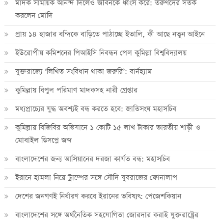
মাদক সাময়িক আনন্দ দিলেও জীবনকে ধ্বংস করে: তরুণদের সতর্ক
করলেন মোদি
প্রায় ১৪ হাজার বন্দিকে বাড়িতে পাঠাচ্ছে ইতালি, কী আছে নতুন আইনে
ইউরোপীয় কমিশনের পিআইসি নিবন্ধন পেল কুমিল্লা বিশ্ববিদ্যালয়
যুক্তরাজ্যে ‘লিখিত সংবিধান থাকা জরুরি’: বার্নহ্যাম
কুমিল্লায় বিপুল পরিমাণ মাদকসহ নারী গ্রেপ্তার
মধ্যপ্রাচ্যের যুদ্ধ অবশ্যই বন্ধ করতে হবে: জাতিসংঘ মহাসচিব
কুমিল্লায় বিজিবির অভিযানে ১ কোটি ১৫ লাখ টাকার ভারতীয় শাড়ী ও
মোবাইল ডিসপ্লে জব্দ
বাংলাদেশের জন্য আসিয়ানের দরজা কার্যত বন্ধ: মহাসচিব
ইরানে হামলা নিয়ে ট্রাম্পের সঙ্গে সৌদি যুবরাজের ফোনালাপ
দেশের জনগণই নির্ধারণ করবে ইরানের ভবিষ্যৎ: পেজেশকিয়ান
বাংলাদেশের সঙ্গে অর্থনৈতিক সহযোগিতা জোরদার করাই যুক্তরাষ্ট্রের