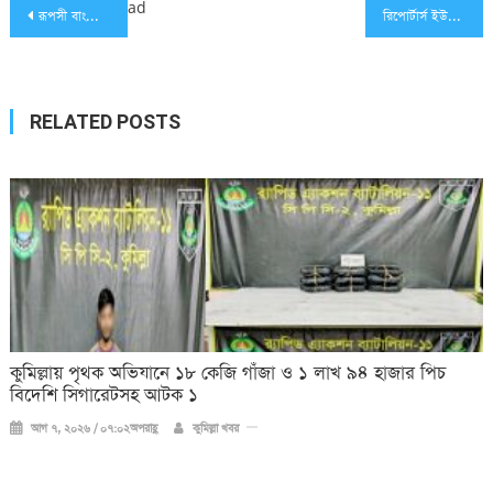
Post
ad
রূপসী বাংলা কলেজের বার্ষিক ক্রীড়া প্রতিযোগিতা ও পুরস্কার বিতরণী
রিপোর্টার্স ইউনিটির সভাপতির পদত্যাগ
navigation
RELATED POSTS
কুমিল্লায় পৃথক অভিযানে ১৮ কেজি গাঁজা ও ১ লাখ ৯৪ হাজার পিচ
বিদেশি সিগারেটসহ আটক ১
আগ ৭, ২০২৬ / ০৭:০২অপরাহ্ণ
কুমিল্লা খবর