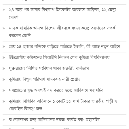
২৪ বছর পর আবার বিশ্বকাপ ক্রিকে‌টের আয়জনে আফ্রিকা, ১২ ভেন্যু
ঘোষণা
মাদক সাময়িক আনন্দ দিলেও জীবনকে ধ্বংস করে: তরুণদের সতর্ক
করলেন মোদি
প্রায় ১৪ হাজার বন্দিকে বাড়িতে পাঠাচ্ছে ইতালি, কী আছে নতুন আইনে
ইউরোপীয় কমিশনের পিআইসি নিবন্ধন পেল কুমিল্লা বিশ্ববিদ্যালয়
যুক্তরাজ্যে ‘লিখিত সংবিধান থাকা জরুরি’: বার্নহ্যাম
কুমিল্লায় বিপুল পরিমাণ মাদকসহ নারী গ্রেপ্তার
মধ্যপ্রাচ্যের যুদ্ধ অবশ্যই বন্ধ করতে হবে: জাতিসংঘ মহাসচিব
কুমিল্লায় বিজিবির অভিযানে ১ কোটি ১৫ লাখ টাকার ভারতীয় শাড়ী ও
মোবাইল ডিসপ্লে জব্দ
বাংলাদেশের জন্য আসিয়ানের দরজা কার্যত বন্ধ: মহাসচিব