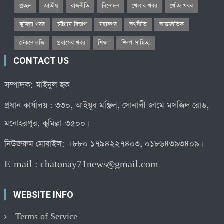
প্রচ্ছদ
জাতীয়
রাজনীতি
বিনোদন
খেলার খবর
খোঁজ-খবর
কুমিল্লা খবর
চট্টগ্রাম বিভাগ
মহানগর
অর্থনীতি
আন্তর্জাতিক
টেকনোলজি
প্রবাসের খবর
শিক্ষা
শিল্প-সাহিত্য
CONTACT US
সম্পাদক: মাইনুল হক
প্রধান কার্যালয় : ৩৩০, আইয়ূব মঞ্জিল, সোনালী জামে মসজিদ রোড,
মনোহরপুর, কুমিল্লা-৩৫০০।
নিউজরুম মোবাইল: +৮৮০ ১৭৯৪২২৭৪০৩, ০১৮৬৪৩৯৩৪০৯।
E-mail :
chatonay71news@gmail.com
WEBSITE INFO
Terms of Service