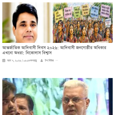
আন্তর্জাতিক আদিবাসী দিবস ২০২৬: আদিবাসী জনগোষ্ঠীর অধিকার
এখনো অধরা: নিকোলাস বিশ্বাস
আগ ৭, ২০২৬ / ০৬:৫৩অপরাহ্ণ
টপ নিউজ