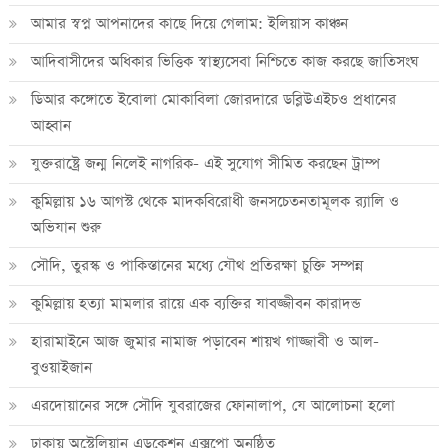
আমার স্বপ্ন আপনাদের কাছে দিয়ে গেলাম: ইলিয়াস কাঞ্চন
আদিবাসীদের অধিকার ভিত্তিক স্বাস্থ্যসেবা নিশ্চিতে কাজ করছে জাতিসংঘ
ডিআর কঙ্গোতে ইবোলা মোকাবিলা জোরদারে ডব্লিউএইচও প্রধানের
আহ্বান
যুক্তরাষ্ট্রে জন্ম নিলেই নাগরিক- এই সুযোগ সীমিত করছেন ট্রাম্প
কুমিল্লায় ১৬ আগস্ট থেকে মাদকবিরোধী জনসচেতনতামূলক র‍্যালি ও
অভিযান শুরু
সৌদি, তুরস্ক ও পাকিস্তানের মধ্যে যৌথ প্রতিরক্ষা চুক্তি সম্পন্ন
কুমিল্লায় হত্যা মামলার রায়ে এক ব্যক্তির যাবজ্জীবন কারাদন্ড
হারামাইনে আজ জুমার নামাজ পড়াবেন শায়খ গাজ্জাবী ও আল-
বুওয়াইজান
এরদোয়ানের সঙ্গে সৌদি যুবরাজের ফোনালাপ, যে আলোচনা হলো
ঢাকায় অস্ট্রেলিয়ান এডুকেশন এক্সপো অনুষ্ঠিত