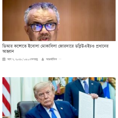
ডিআর কঙ্গোতে ইবোলা মোকাবিলা জোরদারে ডব্লিউএইচও প্রধানের
আহ্বান
আগ ৭, ২০২৬ / ০৬:০৭অপরাহ্ণ
আন্তর্জাতিক