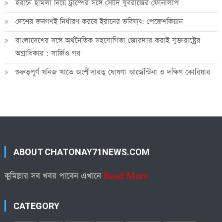
ইরানে হামলা নিয়ে ট্রাম্পের সঙ্গে সৌদি যুবরাজের ফোনালাপ
দেশের জনগণই নির্ধারণ করবে ইরানের ভবিষ্যৎ: পেজেশকিয়ান
বাংলাদেশের সঙ্গে অর্থনৈতিক সহযোগিতা জোরদার করাই যুক্তরাষ্ট্রের
অগ্রাধিকার : সার্জিও গর
গুরুত্বপূর্ণ খনিজ খাতে অংশীদারত্ব ঘোষণা আর্জেন্টিনা ও দক্ষিণ কোরিয়ার
ABOUT CHATONAY71NEWS.COM
কুমিল্লার সব খবর পাবেন এখানে
Read More
CATEGORY